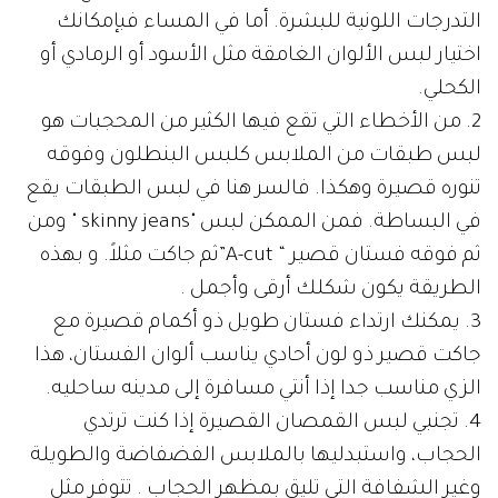
التدرجات اللونية للبشرة. أما في المساء فبإمكانك
اختيار لبس الألوان الغامقة مثل الأسود أو الرمادي أو
الكحلي.
2. من الأخطاء التي تقع فيها الكثير من المحجبات هو
لبس طبقات من الملابس كلبس البنطلون وفوقه
تنوره قصيرة وهكذا. فالسر هنا في لبس الطبقات يقع
في البساطة. فمن الممكن لبس "skinny jeans " ومن
ثم فوقه فستان قصير “ A-cut”ثم جاكت مثلاً. و بهذه
الطريقة يكون شكلك أرقى وأجمل .
3. يمكنك ارتداء فستان طويل ذو أكمام قصيرة مع
جاكت قصير ذو لون أحادي يناسب ألوان الفستان، هذا
الزي مناسب جدا إذا أنتي مسافرة إلى مدينه ساحليه.
4. تجنبي لبس القمصان القصيرة إذا كنت ترتدي
الحجاب، واستبدليها بالملابس الفضفاضة والطويلة
وغير الشفافة التي تليق بمظهر الحجاب . تتوفر مثل