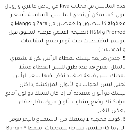
هذه الملابس في محلات Riva في رياض غالاري و رويال
مول، كما يمكن أن تجدي الملابس الأساسية بأسعار
معقولة كالبنطلون والقمصان في Zara و Mango و
Promod و H&M (نصيحة: اغتنمي فرصة التسوق قبل
موسم التخفيضات حيث تتوفر جميع المقاسات
والموديلات).
5. جددي طريقة لبسك لغطاء الرأس لكي لا تشعري
بالملل. نقترح هنا عدة طرق للبس الغطاء فمثلا
يمكنك لبس قبعة صغيره تخفي فيها شعر الرأس.
تجنبي لبس الحجاب ذو الألوان المزركشة إذا كان
لبسك ذو ألوان متعددة أما إذا كان لبسك ذو لون أحادي
فبإمكانك وضع إيشارب بألوان مزركشة لإضفاء
بعض التغير.
6. كونك محجبة لا يمنعك من الاستمتاع بالبحر تتوفر
الآن ماركة ملابس سباحه للمحجبات اسمها ®Burqini