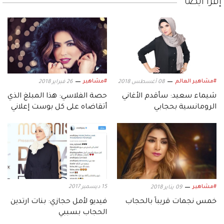
إقرأ أيضاً
#مشاهير العالم
#مشاهير
08 أغسطس 2018
26 فبراير 2018
شيماء سعيد: سأقدم الأغاني
حصة الفلاسي: هذا المبلغ الذي
الرومانسية بحجابي
أتقاضاه على كل بوست إعلاني
#مشاهير
15 ديسمبر 2017
09 يناير 2018
خمس نجمات قريباً بالحجاب
فيديو لأمل حجازي: بنات ارتدين
الحجاب بسببي