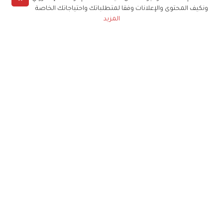
ونكيف المحتوى والإعلانات وفقا لمتطلباتك واحتياجاتك الخاصة
المزيد
حملوا تطبيق
زهرة الخليج
الاشتراك للحصول على ملخص أسبوعي على بريدك
الإلكتروني