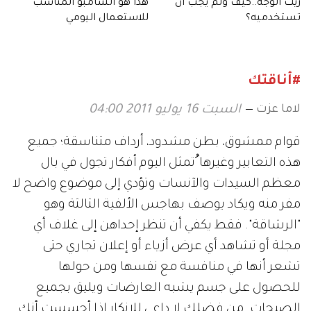
زيت الوجه..كيف ولمَ يجب أن
هذا هو الشامبو المناسب
تستخدميه؟
للاستعمال اليومي
#أناقتك
لاما عزت
السبت 16 يوليو 2011 04:00
قوام ممشوق، بطن مشدود، أرداف متناسقة؛ جميع
هذه التعابير وغيرها ُتمثل اليوم أفكار تجول في بال
معظم السيدات والآنسات وتؤدي إلى موضوع واضح لا
مفر منه ويكاد يوصف بهاجس الألفية الثالثة وهو
"الرشاقة". فقط يكفي أن تنظر إحداهن إلى غلاف أي
مجلة أو تشاهد أي عرض أزياء أو إعلان تجاري حتى
تشعر أنها في منافسة مع نفسها ومن حولها
للحصول على جسم يشبه العارضات ويليق بجميع
الصيحات. من فضلك لا داعي للإنكار إذا أحسستِ أنك