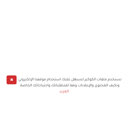
✖
نستخدم ملفات الكوكيز لنسهل عليك استخدام موقعنا الإلكتروني
ونكيف المحتوى والإعلانات وفقا لمتطلباتك واحتياجاتك الخاصة
المزيد
حملوا تطبيق