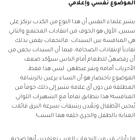
الموضوع نفسي وإعلامي
يشير علماء النفس أن هذا النوع من الكذب يرتكز على
سببين، الأول هو الخوف من انتقادات المجتمع والثاني
هي المنافسة بين السيدات. فالنجمات يقمن بذلك
تفادياً لإنتقادات الصحافة، فيما أن السيدات يخفن من
أن رفضهنّ للطعام أمام الناس سيؤكد ضعف
الأخريات أمامه ويثير غيظهن. ليس هذا فقط،
الموضوع باختصار هو أن النساء يرغبن بالرشاقة
المطلقة من دون أي علامة تشير إلى ذلك خوفاً من
المنافسة! هذا يتطابق تماماً مع الشهيرات اللواتي
يُنجبن الأطفال ويَعُدن رشيقات بسرعة البرق قائلات:
العناية بالطفل والجري خلفه هما السبب!
ما رأيك، مَن من النجمات العرب تعتقدين أنها ضحية