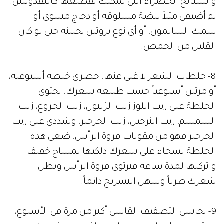
والسبانخ الخضراء التي يمكنك تقطيعها كالبقدونس.
ثم أضيفي مثلاً بيضة مسلوقة أو دجاج مشوي أو
سمك السالمون، أو أي نوع بروتين تحبينه حتى لو كان
القليل من الحمص.
8- خلطات الشعر لا غنى عنها. حضري خلطة أسبوعية،
أو مرتين أسبوعياً حسب طبيعة شعرك. تحتوي
الخلطة على زيت اللوز زيت الزيتون، زيت الخروع، زيت
السمسم، زيت النرجيل، زيت الجرجير. وشددي على زيت
الجرجير فهو من مقويات فروة الرأس. ضعي هذه
الخلطة بسخاء على شعرك دلكيها بمساج خفيف
واتركيها لمدة ساعة فترتوي فروة الرأس ويظل
شعرك طرياً وسهل التسريح دائماً.
9- تحاشي التصفيف القاسي أكثر من مرة في الأسبوع،