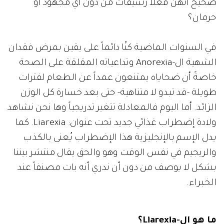
صحيح أنهن فعلاً رشيقات من دون أي مجهود أو
حرمان؟
في السنوات الماضية كنّا دائماً على يقين بمرض فقدان
الشهية ال-Anorexia وتداعياته المقلقة على الصحة
خاصةً أن ضحاياه يمتنعون عمداً عن الطعام لفترات
طويلة -قد تبدو لا متناهية- حتى بعد خسارة كل الوزن
الزائد. أما اليوم فالمعادلة تتغير تدريجياً وها نحن نشاهد
ولادة إضطراب غذائي جديد تحت عنوان: Liarexia. كما
يدل الإسم بالإنجليزية هذا الإضطراب يُعنى بالكذب
والريجيم في نفس الوقت وهو والحق يقال منتشر بيننا
بشكل لا يوصف من دون أن ندري أنه بات مصنفاً عند
الخبراء.
ما هو ال-Liarexia؟