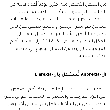
من السهل التخلص منه. فترى يومياً أعداد هائلة من
الإعلانات التي تسوق المأكولات الدسمة المليئة
بالوحدات الحرارية، فيما تراقب العارضات والفنانات
يتمايلن بقوامهن الرشيق والجميع يصفق لهن لا بل
يهيم إعجاباً بهن. الأمر لا يتوقف هنا بل ينتقل إلى
العقل الباطن ويغير في نظرة الأنثى إلى نفسها أمام
المرآة وبالتالي يزيد من احتمال الوقوع في أخطاء
غذائية جسيمة.
ال-Anorexia تُستبدل بال-Liarexia
بالحديث عن ما يقدمه الإعلام، لم نذكر أهم مضمون
حتى الآن: العارضات والشهيرات النحيفات اللواتي يأكلن
ما طاب لهن من المأكولات! هل من تناقض أكبر وهل