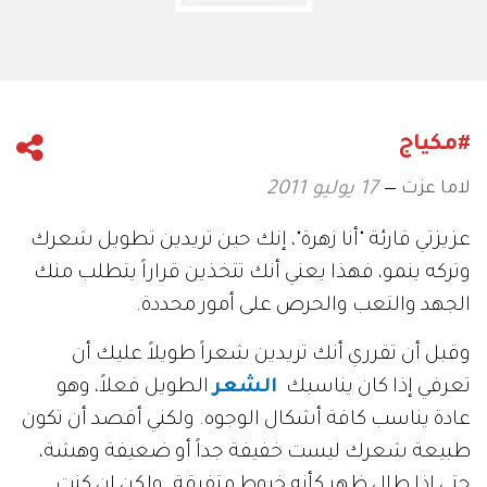
#مكياج
لاما عزت
17 يوليو 2011
عزيزتي قارئة "أنا زهرة"، إنك حين تريدين تطويل شعرك
وتركه ينمو، فهذا يعني أنك تتخذين قراراً يتطلب منك
الجهد والتعب والحرص على أمور محددة.
وقبل أن تقرري أنك تريدين شعراً طويلاً عليك أن
تعرفي إذا كان يناسبك
الشعر
الطويل فعلاً، وهو
عادة يناسب كافة أشكال الوجوه. ولكني أقصد أن تكون
طبيعة شعرك ليست خفيفة جداً أو ضعيفة وهشة،
حتى إذا طال ظهر كأنه خيوط متفرقة. ولكن إن كنت