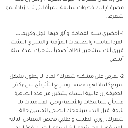
مصرة فإليك خطوات سليمة للمرأة التي تريد زيادة نمو
شعرها.
1- أحضري سلة القمامة، وألقِ فيها الجل وكريمات
الفرد القاسية والصبغات المؤقتة والسبراي المثبت.
قرري أنك ستتبعين نظاماً صحياً لشعرك لمدة ستة
أشهر.
2- تعرفي على مشكلة شعرك؟ لماذا لا يطول بشكل
سريع؟ لماذا هو ضعيف وسريع التأثر بأي شيء؟ في
الحقيقة إن غالبية النساء يشكين من هذه الظاهرة،
فيلجأن للماسكات والأقنعة وحتى الفيتامينات بلا
نتيجة. قبل البدء ببرنامجك الصحي لتحسين حالة
شعرك، زوري الطبيب واطلبي فحص المعادن التالية: