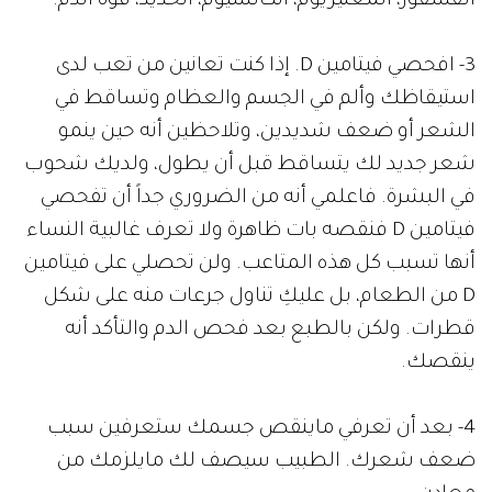
الفسفور، المغنيزيوم، الكالسيوم، الحديد، قوة الدم.
3- افحصي فيتامين D. إذا كنت تعانين من تعب لدى
استيقاظك وألم في الجسم والعظام وتساقط في
الشعر أو ضعف شديدين، وتلاحظين أنه حين ينمو
شعر جديد لك يتساقط قبل أن يطول، ولديك شحوب
في البشرة. فاعلمي أنه من الضروري جداً أن تفحصي
فيتامين D فنقصه بات ظاهرة ولا تعرف غالبية النساء
أنها تسبب كل هذه المتاعب. ولن تحصلي على فيتامين
D من الطعام، بل عليكِ تناول جرعات منه على شكل
قطرات. ولكن بالطبع بعد فحص الدم والتأكد أنه
ينقصك.
4- بعد أن تعرفي ماينقص جسمك ستعرفين سبب
ضعف شعرك. الطبيب سيصف لك مايلزمك من