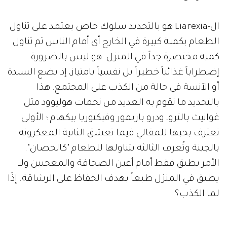
ال-Liarexia هو بالتحديد سلوك خاص يعتمد على تناول
الطعام بكمية كبيرة في الخارج أي أمام الناس ثم تناول
كمية مختصرة جداً في المنزل. هو ليس بالضرورة
إضطراباً غذائياً خطيراً بل نفسياً بامتياز، إذ يضع السيدة
أو الآنسة في حالة من الكذب على المجتمع. هذا
بالتحديد ما تقوم به العديد من نجمات هوليوود مثل
غوانيث بالترو، ودرو باريمور وفيكتوريا بيكهام ؛ الأولى
تعترف بحبها للمقالي فيما تعشق الثانية المعكرونة
بالجبنة وتُعرف الثالثة بتناولها للطعام "كالحصان".
الأمر يطبق فقط أمام أعين الصحافة والمعجبين ولا
يطبق في المنزل طبعاً بهدف الحفاظ على الرشاقة. إذًا
لما الكذب؟