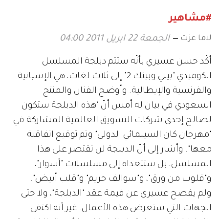
#مشاهير
لاما عزت
الجمعة 22 ابريل 2011 04:00
أكّد حسن عسيري بأنّه ستتم دبلجة المسلسل
الكوميدي "بيني وبينك 2" إلى ثلاث لغات، هي الإسبانية
والفرنسية والإيطالية. وأوضح الفنان والمنتج
السعودي في بيان له أمس أنّ "هذه الدبلجة ستكون
لصالح إحدى شركات التسويق العالمية المشاركة في
"مهرجان كان السينمائي الدولي" وتم توقيع اتفاقية
معها". وأشار إلى أنّ الدبلجة لن تقتصر على هذا
المسلسل، بل ستتعداه إلى مسلسلات "أسوار"،
و"قلوب من ورق"، و"سوالف حريم" و"قلب أبيض".
ولم يفصح عسيري عن قيمة عقد "الدبلجة"، ولا حتى
الجهات التي ستعرض هذه الأعمال. غير أنه اكتفى