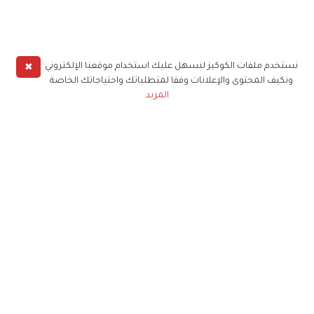
✖
نستخدم ملفات الكوكيز لنسهل عليك استخدام موقعنا الإلكتروني
ونكيف المحتوى والإعلانات وفقا لمتطلباتك واحتياجاتك الخاصة
المزيد
حملوا تطبيق
زهرة الخليج