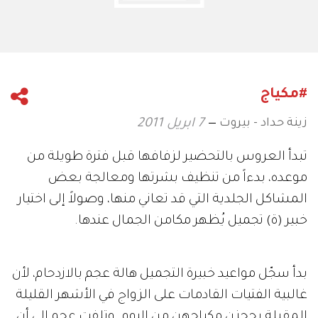
#مكياج
زينة حداد - بيروت
7 ابريل 2011
تبدأ العروس بالتحضير لزفافها قبل فترة طويلة من
موعده، بدءاً من تنظيف بشرتها ومعالجة بعض
المشاكل الجلدية التي قد تعاني منها، وصولاً إلى اختيار
خبير (ة) تجميل يُظهر مكامن الجمال عندها.
بدأ سجّل مواعيد خبيرة التجميل هالة عجم بالازدحام، لأن
غالبية الفتيات القادمات على الزواج في الأشهر القليلة
المقبلة يحجزن مكياجهن من اليوم. وتلفت عجم إلى أن