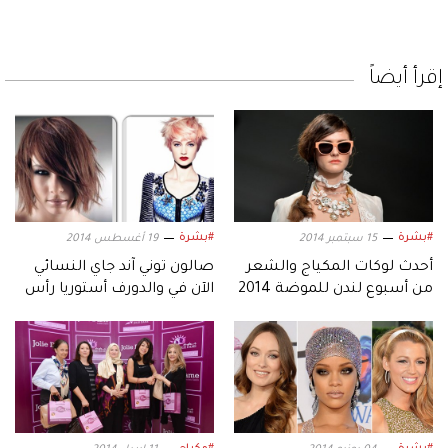
إقرأ أيضاً
#بشرة
#بشرة
15 سبتمبر 2014
19 أغسطس 2014
أحدث لوكات المكياج والشعر
صالون توني آند جاي النسائي
من أسبوع لندن للموضة 2014
الآن في والدورف أستوريا رأس
الخيمة