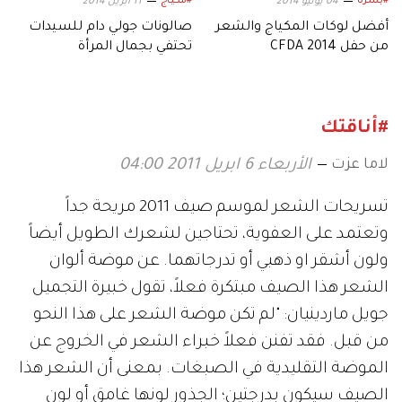
#بشرة
#مكياج
04 يونيو 2014
11 ابريل 2014
أفضل لوكات المكياج والشعر
صالونات جولي دام للسيدات
من حفل CFDA 2014
تحتفي بجمال المرأة
#أناقتك
لاما عزت
الأربعاء 6 ابريل 2011 04:00
تسريحات الشعر لموسم صيف 2011 مريحة جداً
وتعتمد على العفوية، تحتاجين لشعرك الطويل أيضاً
ولون أشقر او ذهبي أو تدرجاتهما. عن موضة ألوان
الشعر هذا الصيف مبتكرة فعلاً، تقول خبيرة التجميل
جويل ماردينيان: "لم تكن موضة الشعر على هذا النحو
من قبل. فقد تفنن فعلاً خبراء الشعر في الخروج عن
الموضة التقليدية في الصبغات. بمعنى أن الشعر هذا
الصيف سيكون بدرجتين؛ الجذور لونها غامق أو لون