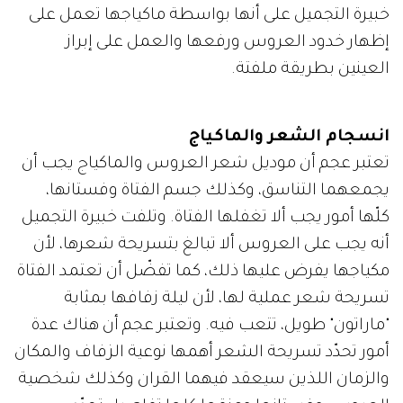
خبيرة التجميل على أنها بواسطة ماكياجها تعمل على
إظهار خدود العروس ورفعها والعمل على إبراز
العينين بطريقة ملفتة.
انسجام الشعر والماكياج
تعتبر عجم أن موديل شعر العروس والماكياج يجب أن
يجمعهما التناسق، وكذلك جسم الفتاة وفستانها،
كلّها أمور يجب ألا تغفلها الفتاة. وتلفت خبيرة التجميل
أنه يجب على العروس ألا تبالغ بتسريحة شعرها، لأن
مكياجها يفرض عليها ذلك، كما تفضّل أن تعتمد الفتاة
تسريحة شعر عملية لها، لأن ليلة زفافها بمثابة
"ماراتون" طويل، تتعب فيه. وتعتبر عجم أن هناك عدة
أمور تحدّد تسريحة الشعر أهمها نوعية الزفاف والمكان
والزمان اللذين سيعقد فيهما القران وكذلك شخصية