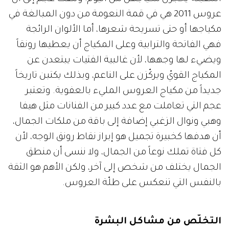
عروس 2011 هي في قمة النعومة من دون المبالغة في
مكياجها أو حتى تسريحة شعرها، أما الألوان الرائجة
فهي الفاتحة والترابية وعلى المكياج أن يعطيها رونقاً
ويضيء لها وجهها، لأن غالبية الفتيات يبتعدن عن
المكياج القويّ ويركّزن على الناعم، وبذلك يكتبن تاريخاً
جديداً من مكياج العروس المليء بالعفوية. وتعتبر
عجم التي تعاملت مع عدد كبير من الفنانات مثل هيفا
وهبي ونوال الزغبي إضافة إلى باقة من ملكات الجمال،
أن هدفها كخبيرة تجميل هو إبراز نقاط رونق الوجه، لأن
كل فتاة تملك نوعاً من الجمال، ولا ننسى أن منطق
الجمال يختلف من شخص إلى آخر، ولكن الأهم هو الثقة
بالنفس التي تنعكس على طلّة العروس.
التخلّص من مشاكل البشرة