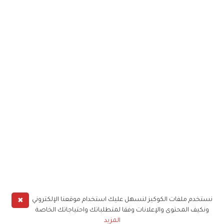
✖
نستخدم ملفات الكوكيز لنسهل عليك استخدام موقعنا الإلكتروني
ونكيف المحتوى والإعلانات وفقا لمتطلباتك واحتياجاتك الخاصة
المزيد