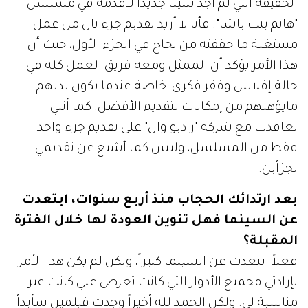
الحقيقة أنني لم أجد شيئاً جديداً لأقدمه في مسلسل
"هانم بنت باشا". فأنا لا أريد تقديم جزء ثان من عمل
مستغلة ما حققته من نجاح في الجزء الأول، حيث أن
هذا الأمر يؤكد أن الممثل ومعه فريق العمل كله في
حالة إفلاس وفقر فكري، خاصة عندما يكون لديهم
مايؤهلهم من إمكانات لتقديم الأفضل. كما أنني
تعاقدت مع شركة "راديو وان" على تقديم جزء واحد
فقط من المسلسل، وليس كما أشيع عن تقديمي
لجزأين.
بعد ارتدائك الحجاب منذ أربع سنوات، ابتعدت
عن السينما فهل تنوين العودة لها خلال الفترة
المقبلة؟
فعلاً ابتعدت عن السينما كثيراً، ولكن لم يكن هذا الأمر
بإرادتي فجميع الأدوار التي كانت تعرض علي كانت غير
مناسبة لي. ولكن الحمد لله أخيراً وجدت فيلمين سأبدأ