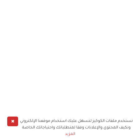
✖
نستخدم ملفات الكوكيز لنسهل عليك استخدام موقعنا الإلكتروني
ونكيف المحتوى والإعلانات وفقا لمتطلباتك واحتياجاتك الخاصة
المزيد