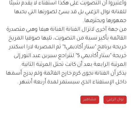
وأعتبروا أن التصويت على هكذا استفتاء لا يقدم شيئا
للفنانة نوال الزغبي بل قد يسئ لصورتها التي يحبها
جمهورها ويحترمها.
من جهة آخرى لاتزال الفنانة الفنانة هيفا وهبي متصدرة
القائمة بأكبر نسبة من التصويت، تليها صوفيا المريخ
خريجة برنامج "ستار أكاديمي1" ثم المصرية لارا اسكندر
خريجة "ستار أكاديمي 5" لتتراجع سيرين عبد النور إلى
المرتبة الرابعة بعد أن كانت تحتل المرتبة الثانية.
يذكر أن الفنانة نجوى كرم خارج القائمة ولم يدرج أسمها
داخل الإستفتاء الذي سيستمر لمدة أربعة أشهر .
نوال الزغبي
مشاهير