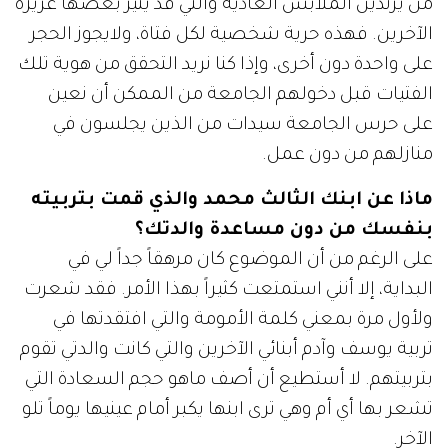
من يرتدين الملابس العادية والتي قد يثير بعضها غريزة
الآخرين. فهذه حرية شخصية لكل فتاة، ولايجوز الحجر
على واحدة دون أخرى، وإذا كنا نريد التحقق من هوية تلك
الفتيات قبل دخولهم الجامعة من الممكن أن نعين
على حرس الجامعة سيدات من الذين يجلسون في
منازلهم من دون عمل.
ماذا عن ابنك الثالث محمد والذي قمت بتربيته
بنفسك من دون مساعدة والدتك؟
على الرغم من أن الموضوع كان مرهقاً جداً لي في
البداية، إلا أنني استمتعت كثيراً بهذا الأمر. فقد شعرت
ولأول مرة بمعني كلمة الأمومة والتي افتقدتها في
تربية يوسف وآدم أبنائي الآخرين والتي كانت والدتي تقوم
بتربيتهم. لا أستطيع أن أصف ماهو حجم السعادة التي
تشعر بها أي أم وهي ترى ابنها يكبر أمام عينيها يوماً تلو
الآخر.