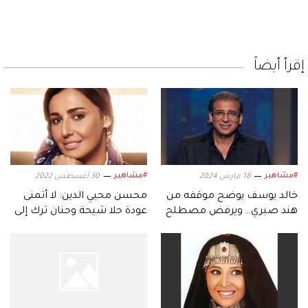
إقرأ أيضاً
#مشاهير
#مشاهير
18 مارس 2024
30 أغسطس 2022
خالد يوسف يوضح موقفه من
محسن محيي الدين: لا أتمنى
هند صبري.. ويرفض مصطلح
عودة حلا شيحة وحنان ترك إلى
السينما النظيفة
الفن