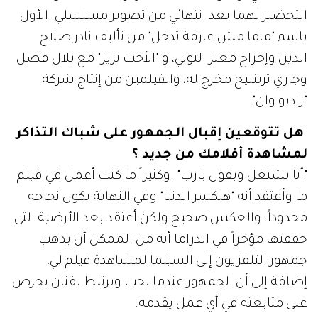
التحضير لهما بعد انتهائي من تصوير مسلسلي. الأول
باسم "ماما مش عارفة تدخل" من تأليف نادر صلاح
الدين وإخراج معتز التوني، و "الأخت تريز" مع بلال فضل
وجاري ترشيح مخرج له، والفيلمين من إنتاج شركة
"راديو وان".
هل تتوقعين إقبال الجمهور على شباك التذاكر
لمشاهدة أفلامك من جديد ؟
"أنا بشتغل وبقول يارب". وكثيراً ما كنت أعمل في فيلم
ما وأعتقد أنه "هيكسر الدنيا" وفي النهاية يكون نجاحه
محدوداً. والعكس صحيح ولكن أعتقد بعد الأرضية التي
حققتها مؤخراً في الدراما أنه من الممكن أن يذهب
جمهور التلفزيون إلى السينما لمشاهدة فيلم لي،
إضافة إلى أن الجمهور عندما يحب ويرتبط بفنان يحرص
على متابعته في أي عمل يقدمه.