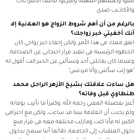
نسوا وظيفتهم المهنية وتفرغوا لتأليف الافتراءات
والأكاذيب ضدي.
بالرغم من أن أهم شروط الزواج هو العلانية إلا
أنك أخفيتي خبر زواجك؟
اتفق معك في هذا الأمر، ولكن إخفاء خبر زواجي كان
الخطوة الرئيسية في تنفيذ قرار احتجابي عن الصحافة،
وعندما كان يقابلني أحد ويسألني عن الخبر كنت أقول له
"هو إنت سألتني وأنا مردتش".
هل ساءت علاقتك بشيخ الأزهر الراحل محمد
طنطاوي قبل وفاته؟
أعتز بفضيلة المفتي رحمه الله، وكثيراً ما تأثرت بوفاته.
ولم يحدث أن العلاقة بيننا قد ساءت، ولكن مع احترامي
الكبير له فأنا كنت ومازلت مختلفة معه في قرار منع
دخول المنقبات إلى الجامعة، طالما أننا نسمح بدخول