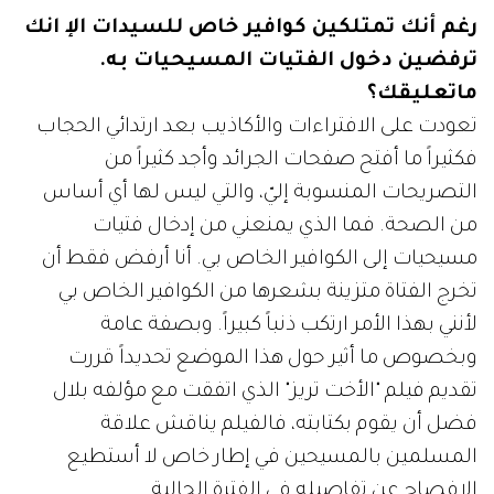
رغم أنك تمتلكين كوافير خاص للسيدات الإ انك
ترفضين دخول الفتيات المسيحيات به.
ماتعليقك؟
تعودت على الافتراءات والأكاذيب بعد ارتدائي الحجاب
فكثيراً ما أفتح صفحات الجرائد وأجد كثيراً من
التصريحات المنسوبة إليّ، والتي ليس لها أي أساس
من الصحة. فما الذي يمنعني من إدخال فتيات
مسيحيات إلى الكوافير الخاص بي. أنا أرفض فقط أن
تخرج الفتاة متزينة بشعرها من الكوافير الخاص بي
لأنني بهذا الأمر ارتكب ذنباً كبيراً. وبصفة عامة
وبخصوص ما أثير حول هذا الموضع تحديداً قررت
تقديم فيلم "الأخت تريز" الذي اتفقت مع مؤلفه بلال
فضل أن يقوم بكتابته، فالفيلم يناقش علاقة
المسلمين بالمسيحين في إطار خاص لا أستطيع
الإفصاح عن تفاصيله في الفترة الحالية.