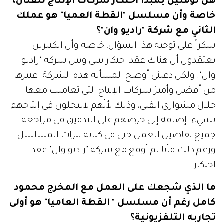
هل تؤمنين بمبدأ احتكار شركات الإنتاج للفنان،
خاصة وأن مسلسل "القطة العميا" هو عملك
الثاني مع شركة "راديو وان"؟
شكراً على توجيه هذا السؤال، خاصة وأن الكثيرين
يعتقدون أن هناك عقد احتكار بيني وبين شركة "راديو
وان". ولكن دعيني أوضح المسألة هذه الشركة اعتبرها
من أفضل وأميز شركات الإنتاج التي تعاملت معها
خلال مشواري الفني، وذلك لأنّهم لايبخلون في إنتاجهم
بشيء. إضافة إلى حرصهم على التدقيق في مراجعة
جميع تفاصيل العمل حتى في كتابة تترات المسلسل،
ورغم ذلك فأنا لم أوقع مع شركة "راديو وان" عقد
احتكار.
ما الذي شجعك على العمل مع المخرج محمود
كامل رغم أن مسلسل " القطة العاميا" هو أولى
تجاربه التلفزيونية؟