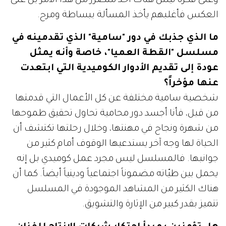
وعلى فكرة ليس هناك أحد متضرر من هذا الأمر بل على
العكس فأغلبهم يأخذ المسألة ببساطة ومرح.
ما الذي جذبك في دور "سامية" الذي تقدمينه في
مسلسل "القطة العميا"، خاصة وأنه يمثل
عودة إلى تقديم الأدوار الكوميدية التي ابتعدت
عنها مؤخراً؟
شخصية سامية مختلفة عن كل الأعمال التي قدمتها
من قبل، فأنا أجسد دور محامية تحاول تحقيق طموحها
من شهرة ونجاح في مهنتها، وخلال رحلتها تكتشف أن
الحياة لها وجه آخر يستدعيها الوقوف أمام كثير من
جوانبها. فالمسلسل ليس مجرد عمل كوميدي بل إنه
يحمل بين طيّاته مضموناً اجتماعياً ودينياً أيضاً. كما أن
هناك الكثير من المشاهد الموجودة في المسلسل
تتميز بقدر كبير من الإثارة والتشويق.