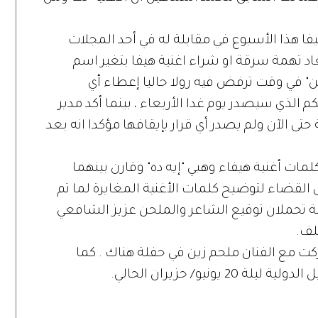
يفا هذا الأسبوع في مقابلة له في أحد المجلات
عاد تهمة سرقة او شراء اغنية هيفا بتغير اسم
نين" في وقت ترفض فيه رولا حاليا إعطاء أي
 الذي سيصدر يوم غدا الأربعاء ، بينما أكد مدير
 حتى الآن ولم يصدر أي قرار بإيقافها مؤكدا انه بعد
ت أغنية هيفاء وهبي "إيه ده" وقارن بينهما
 القضاء لتوضيح كلمات الأغنية المغايرة لما تم
مة تحملان توقيع الشاعر والملحن عزيز الشافعي
لف.
كت مع الفنان ملحم زين في حفلة هناك . كما
نيو/ حزيران الحالي.