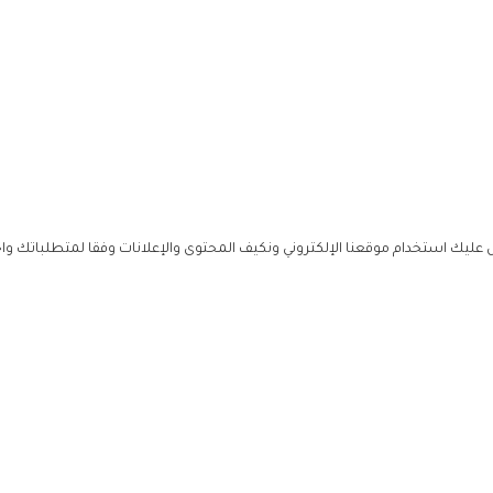
ليك استخدام موقعنا الإلكتروني ونكيف المحتوى والإعلانات وفقا لمتطلباتك وا
حملوا ت
ص
زهرة ال