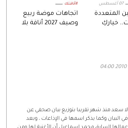
07 أغسطس
#أناقتك
ن المتعددة
اتجاهات موضة ربيع
.. خياركِ
وصيف 2027 أناقة بلا
في إطلالات
ضجيج
لا سعد منذ شهر تقريبا بتوزيع بيان صحفي عن
د في البيان وكما يذكر اسمها في الإذاعات ، وبعد
عمالها السابق محمد اسماعيل أن الأغنية لها ومن