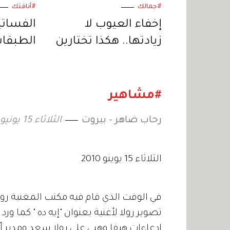
#جمالك
#أناقتك
إخفاء العيوب لا
الفساتي
زيادتها.. هكذا تختارين
الطبقات
الكونسيلر الصديق
العصري 
لبشرتكِ
الصيف
#مشاهير
رحاب ضاهر - بيروت
الثلاثاء 15 يونيو 2010 04:00
الثلاثاء 15 يوينو 2010
في الوقت الذي قام فيه مكتب المغنية رو
تصوير رولا لأغنية بعنوان "إيه ده " كما ور
إدعاءات هيفا وهبي على رولا سعد ومدير أ