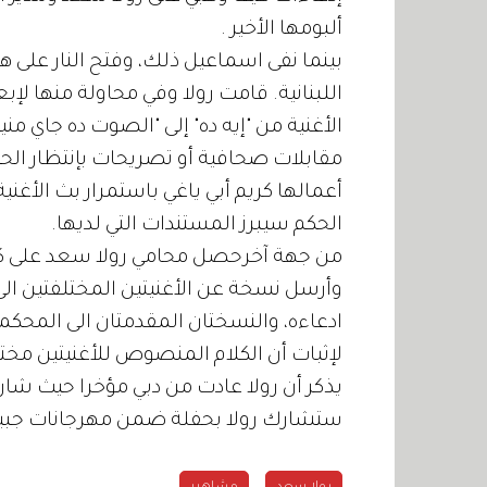
ألبومها الأخير .
بينما نفى اسماعيل ذلك، وفتح النار على ه
اللبنانية. قامت رولا وفي محاولة منها لإب
الأغنية من "إيه ده" إلى "الصوت ده جاي م
مقابلات صحافية أو تصريحات بإنتظار الحكم
أعمالها كريم أبي ياغي باستمرار بث الأغنية
الحكم سيبرز المستندات التي لديها.
من جهة آخرحصل محامي رولا سعد على كلما
وأرسل نسخة عن الأغنيتين المختلفتين الى
ادعاءه، والنسختان المقدمتان الى المحك
لإثبات أن الكلام المنصوص للأغنيتين مخت
يذكر أن رولا عادت من دبي مؤخرا حيث شار
ستشارك رولا بحفلة ضمن مهرجانات جبيل الدولية ليلة 20 يو