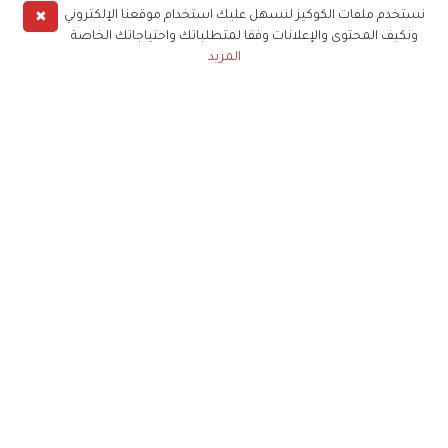
✖
نستخدم ملفات الكوكيز لنسهل عليك استخدام موقعنا الإلكتروني
ونكيف المحتوى والإعلانات وفقا لمتطلباتك واحتياجاتك الخاصة
المزيد
حملوا تطبيق
زهرة الخليج
الاشتراك للحصول على ملخص أسبوعي على بريدك
الإلكتروني