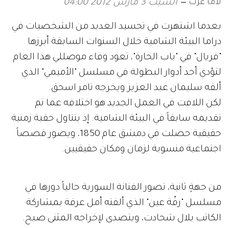
لاما عزت
السبت 3 مارس 2012 04:00
بعدما اشتهرت في تجسيد العديد من الشخصيات في
دراما البيئة الشامية خلال السنوات السابقة أبرزها
"فريال" في "باب الحارة"، تعود وفاء موصللي هذا العام
لتؤدي أحد أدوار البطولة في مسلسل "الأميمي" الذي
ألفه سليمان عبد العزيز ويخرجه تامر اسحق.
لكن اللافت في العمل الجديد هو اختلافه عما تم
تقديمه سابقاً في البيئة الشامية. إذ يتناول حقبة زمنية
حقيقية حصلت في دمشق عام 1850، ويصور قصصاً
اجتماعية منسوبة لزمان ومكان حقيقيين.
من جهةٍ ثانية، تصور الفنانة السورية حالياً دورها في
مسلسل "رفّة عين" الذي ألفته أمل عرفة بمشاركة
الكاتب بلال شحادت، ويتصدى لإخراجه المثنى صبح.