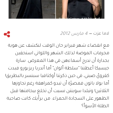
لاما عزت
4 مارس 2012
مع انقضاء شهر فبراير حان الوقت لنكشف عن هوية
مجرمات الموضة لذلك الشهر واللواتي استحقين
بجدارة أن ندرج أسماءهن في هذا المعرض. سارة
جيسيكا أعطتنا "سلطة ألوان" أما أندريا ريزبورو فبدت
كقرويّ صيني، في حين ذكرتنا أوكتافيا سبنسر بالبطريق!
أما بولا باتون فمصرّة أن تبدو كمراهقة رغم تجاوزها
الثلاثين! وتيلدا سوينتن نسيت أن تخلع بيجامتها قبل
الظهور على السجادة الحمراء. من برأيك كانت صاحبة
الطلة الأسوأ؟