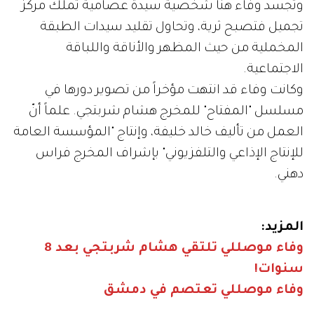
وتجسد وفاء هنا شخصية سيدة عصامية تملك مركز
تجميل فتصبح ثرية، وتحاول تقليد سيدات الطبقة
المخملية من حيث المظهر والأناقة واللباقة
الاجتماعية.
وكانت وفاء قد انتهت مؤخراً من تصوير دورها في
مسلسل "المفتاح" للمخرج هشام شربتجي. علماً أنّ
العمل من تأليف خالد خليفة، وإنتاج "المؤسسة العامة
للإنتاج الإذاعي والتلفزيوني" بإشراف المخرج فراس
دهني.
المزيد:
وفاء موصللي تلتقي هشام شربتجي بعد 8
سنوات!
وفاء موصللي تعتصم في دمشق