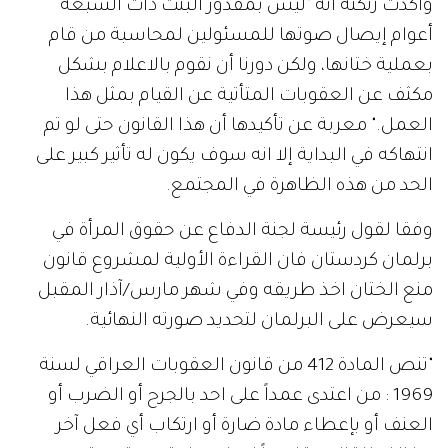
وأكدت زنكنة انه "ليس بمقدور البنت ذات السبعة
أعوام إيصال صوتها للمسئولين لمحاسبة من قام
بعملية ختانها، ولكن دورنا أن نقوم بالاعلام بشكل
مكثف عن العقوبات المتأتية عن القيام بمثل هذا
العمل." معربة عن تأكيدها أن هذا القانون حتى لو تم
انتهاكه في البداية إلا انه سوف يكون له تأثير كبير على
الحد من هذه الظاهرة في المجتمع.
وفقا لقول رئيسة لجنة الدفاع عن حقوق المرأة في
برلمان كردستان فان القراءة الأولية لمشروع قانون
منع الختان اخذ طريقه وفي شهر مارس/آذار المقبل
سيعرض على البرلمان لتحديد صورته النهائية.
"تنص المادة 412 من قانون العقوبات العراقي لسنة
1969 : من اعتدى عمداً على احد بالجرح أو الضرب أو
العنف أو بإعطاء مادة ضارة أو ارتكاب أي فعل آخر