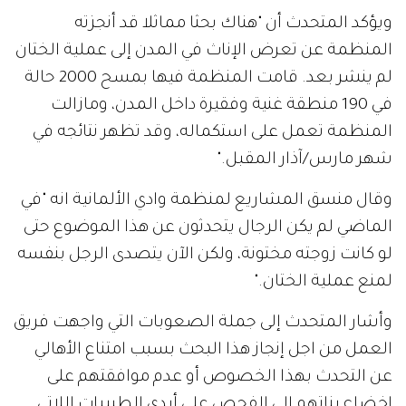
ويؤكد المتحدث أن "هناك بحثا مماثلا قد أنجزته
المنظمة عن تعرض الإناث في المدن إلى عملية الختان
لم ينشر بعد. قامت المنظمة فيها بمسح 2000 حالة
في 190 منطقة غنية وفقيرة داخل المدن، ومازالت
المنظمة تعمل على استكماله، وقد تظهر نتائجه في
شهر مارس/آذار المقبل."
وقال منسق المشاريع لمنظمة وادي الألمانية انه "في
الماضي لم يكن الرجال يتحدثون عن هذا الموضوع حتى
لو كانت زوجته مختونة، ولكن الآن يتصدى الرجل بنفسه
لمنع عملية الختان."
وأشار المتحدث إلى جملة الصعوبات التي واجهت فريق
العمل من اجل إنجاز هذا البحث بسبب امتناع الأهالي
عن التحدث بهذا الخصوص أو عدم موافقتهم على
إخضاع بناتهم إلى الفحص على أيدي الطبيبات اللاتي