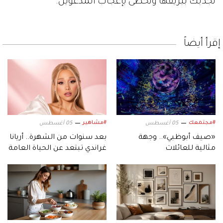
تجذبك ببريقها وتحظى بإعجاب المدعوين.
إقرأ أيضاً
#مجتمعك
#مشاهير
05 أغسطس
05 أغسطس
«صيف أبوظبي».. وجهة
بعد سنوات من الشهرة.. أريانا
مثالية للعائلات
غراندي تبتعد عن الحياة العامة
وتكشف السبب