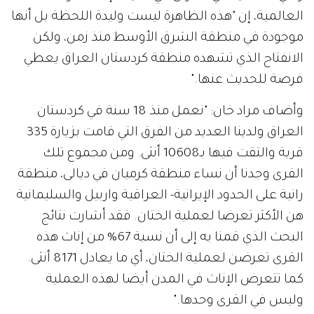
العالمية، إن "هذه الظاهرة ليست وليدة اللحظة بل أنها
موجودة في منطقة الشرق الأوسط منذ زمن، ولكن
الانفتاح الذي تشهده منطقة كردستان العراق يعطي
فرصة للحديث عنها."
وأضاف مراد خان: "نعمل منذ 18 سنة في كردستان
العراق ولدينا العديد من الفرق التي قامت بزيارة 335
قرية والتقت فيها بـ10608 أنثى. ومن مجموع تلك
القرى وجدنا أن نساء منطقة كرميان في ديالى، منطقة
رانية على الحدود الإيرانية- العراقية واربيل والسليمانية
هن الأكثر تعرضا لعملية الختان. فقد أشارت نتائج
البحث الذي قمنا به إلى أن نسبة 67% من إناث هذه
القرى تعرضن لعملية الختان، أي ما يعادل 8171 أنثى.
كما تتعرض الإناث في المدن أيضا لهذه العملية
وليس في القرى وحدها."