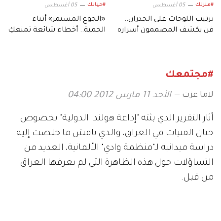
#منزلك
#حياتك
05 أغسطس
05 أغسطس
ترتيب اللوحات على الجدران..
«الجوع المستمر» أثناء
فن يكشف المصممون أسراره
الحمية.. أخطاء شائعة تمنعكِ
من تحقيق أهدافكِ
#مجتمعك
لاما عزت
الأحد 11 مارس 2012 04:00
أثار التقرير الذي بثته "إذاعة هولندا الدولية" بخصوص
ختان الفتيات في العراق، والذي ناقش ما خلصت إليه
دراسة ميدانية لـ"منظمة وادي" الألمانية، العديد من
التساؤلات حول هذه الظاهرة التي لم يعرفها العراق
من قبل.