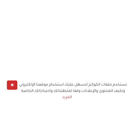
✖
نستخدم ملفات الكوكيز لنسهل عليك استخدام موقعنا الإلكتروني
ونكيف المحتوى والإعلانات وفقا لمتطلباتك واحتياجاتك الخاصة
المزيد
حملوا تطبيق