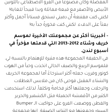
المفضلة وكان مصنوعاً من الفرو الاصطناعي باللونين
الأبيض والأصفر مع قبعة مماثلة وبدا قبيحاً للغاية!
لكنني كنت مقتنعةً أن دميتي تستحق فستاناً أجمل وأكثر
بعثاً على الدفء. لكنني كنت فخورةً جداً به!
- أخبرينا أكثر عن مجموعتك الأخيرة لموسم
خريف وشتاء 2012-2013 التي قدمتها مؤخراً في
أسبوع لندن.
في الحقيقة المجموعة هذه مثيرة للإهتمام بالنسبة لي،
فلموسم الربيع والصيف الحالي اتخذت وحياً من الهوت
كوتور وقررت جعله أكثر استرخاءً أما لمجموعة الخريف
والشتاء المقبل فوحيي كان من ملابس العطلات
والرحلات وجعلتها أكثر فخامةً وتكلفاً، لذلك استخدمت
الكثير من الأقمشة الجميلة مثل الكشمير والحرير
والقطن ووضعت الفرو على جواكيت الـ Bumper
السبور وجمعتها مع التنانير الضيقة. إنها مجموعة