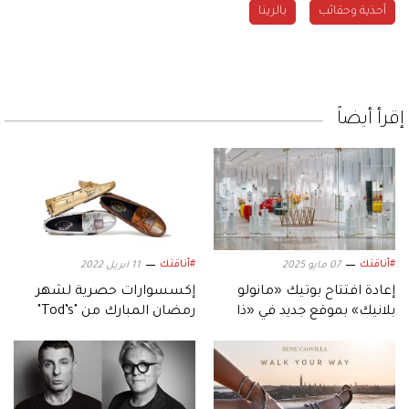
أحذية وحقائب
بالرينا
إقرأ أيضاً
#أناقتك
#أناقتك
07 مايو 2025
11 ابريل 2022
إعادة افتتاح بوتيك «مانولو
إكسسوارات حصرية لشهر
بلانيك» بموقع جديد في «ذا
رمضان المبارك من "Tod’s"
غاليريا» أبوظبي