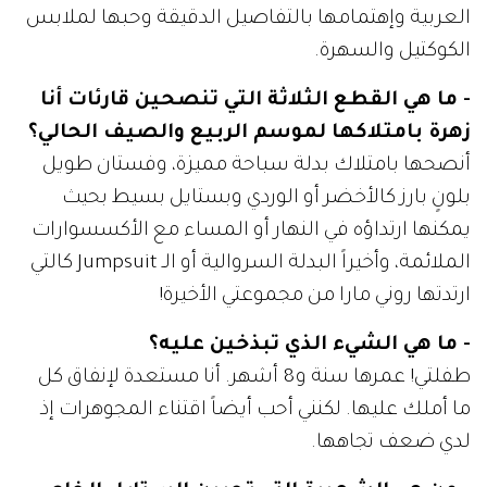
العربية وإهتمامها بالتفاصيل الدقيقة وحبها لملابس
الكوكتيل والسهرة.
- ما هي القطع الثلاثة التي تنصحين قارئات أنا
زهرة بامتلاكها لموسم الربيع والصيف الحالي؟
أنصحها بامتلاك بدلة سباحة مميزة، وفستان طويل
بلونٍ بارز كالأخضر أو الوردي وبستايل بسيط بحيث
يمكنها ارتداؤه في النهار أو المساء مع الأكسسوارات
الملائمة، وأخيراً البدلة السروالية أو الـ Jumpsuit كالتي
ارتدتها روني مارا من مجموعتي الأخيرة!
- ما هي الشيء الذي تبذخين عليه؟
طفلتي! عمرها سنة و8 أشهر. أنا مستعدة لإنفاق كل
ما أملك عليها. لكنني أحب أيضاً اقتناء المجوهرات إذ
لدي ضعف تجاهها.