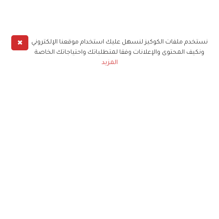
✖
نستخدم ملفات الكوكيز لنسهل عليك استخدام موقعنا الإلكتروني
ونكيف المحتوى والإعلانات وفقا لمتطلباتك واحتياجاتك الخاصة
المزيد
حملوا تطبيق
زهرة الخليج
الاشتراك للحصول على ملخص أسبوعي على بريدك