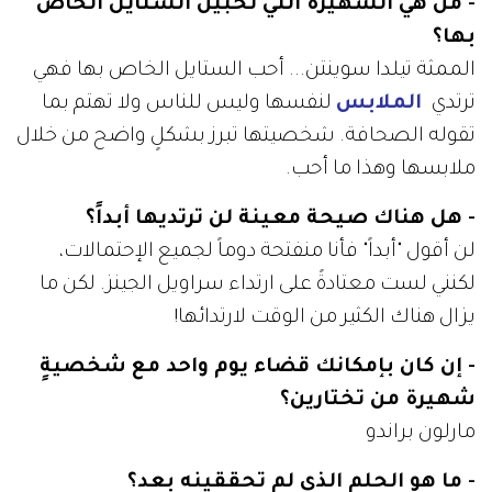
- من هي الشهيرة التي تحبين الستايل الخاص
بها؟
الممثة تيلدا سوينتن... أحب الستايل الخاص بها فهي
ترتدي
الملابس
لنفسها وليس للناس ولا تهتم بما
تقوله الصحافة. شخصيتها تبرز بشكلٍ واضح من خلال
ملابسها وهذا ما أحب.
- هل هناك صيحة معينة لن ترتديها أبداً؟
لن أقول "أبداً" فأنا منفتحة دوماً لجميع الإحتمالات،
لكنني لست معتادةً على ارتداء سراويل الجينز. لكن ما
يزال هناك الكثير من الوقت لارتدائها!
- إن كان بإمكانك قضاء يوم واحد مع شخصيةٍ
شهيرة من تختارين؟
مارلون براندو
- ما هو الحلم الذي لم تحققينه بعد؟