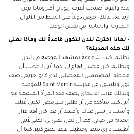
مدة واليوم أصبحت أعرف زبوناتي أكثر وماذا يردن
ارتداءه. لذلك احرص دوماً على الخلط بين الألوان
الصارخة والحيادية في نفس الوقت.
- لماذا اخترت لندن لتكون قاعدةً لك وماذا تعني
لك هذه المدينة؟
لطالما كنت شغوفةً بمشهد الموضة في لندن
ولطالما كان مصدر إلهامٍ لي. كما أنني لاحظت أن
معظم المصممين المفضلين لدي كانوا خريجي صف
لويز ويلسون في مدرسة Saint Martin للموضة.
ولذلك قررت الالتحاق بصفّ هذه المرأة الملهمة مع
أنني كنت متأكدة من أن طلبي سيرفض! لكنني قُبلت
وأتمتت دراستي هناك وأعتقد أن هذا كان أهم قرار
اتخذته في حياتي. كما أن لندن تعني لي الكثير لأنني
أطلقت داري منها وحظيت فيها بدعمٍ كبير، كما أن