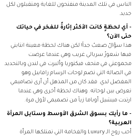
الناس في تلك المدينة منفتحون للغاية ومتقبلون لكل
جديد.
- أي لحظةٍ كانت الأكثر إثارةً للفخر في حياتك
حتى الآن؟
هذا سؤالٌ صعبٌ جداً! لكن هناك لحظة معينة انتابني
فيها شعورٌ سريالي غريب وهي عندما عرضت
مجموعتي في متحف فيكتوريا وألبرت في لندن وبالتحديد
في الصالة التي تضم لوحات الرسام رافاييل وهو
المفضل لدي. فقد كان من المذهل أن أرى تصاميمي
تعرض بين لوحاته. وهناك لحظة أخرى وهي عندما
ارتدت ميشيل أوباما زياً من تصميمي لأول مرة.
- ما رأيك بسوق الشرق الأوسط وستايل المرأة
العربية؟
أحب روح الـ Luxury والفخامة التي تمتلكها المرأة