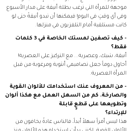
موجهة للمرأة التي ترغب بطلة أنيقة على مدار الأسبوع
وفي أي وقتٍ في اليوم! فيمكنها أن تبدو أنيقةً حتى لو
كانت مستلقية أمام التلفزيون في منزلها.
- كيف تصفين لمستك الخاصة في 3 كلمات
فقط؟
أنيقة، شيك، وعصرية... مع التركيز على العصرية!
أحاول دوماً جعل تصاميمي أنثوية ومرغوبة من قبل
المرأة العصرية.
- من المعروف عنك استخدامك للألوان القوية
والصارخة. كم من السهل العمل مع هكذا ألوان
وتطويعها على قطعٍ قابلة
للإرتداء؟
هذا ليس أمراً سهلاً أبداً، فالناس عادةً يخافون من
الألوان القوية. لكنني بدأت استخدام هذه الألوان منذ