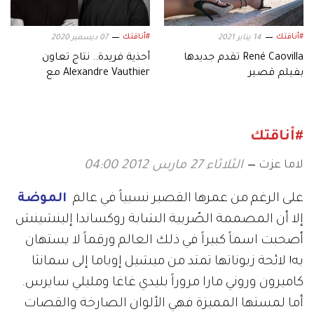
#أناقتك
#أناقتك
14 يناير 2021
07 ديسمبر 2020
René Caovilla تقدم جديدها
أحذية فريدة.. نتاج تعاون
بفيلم قصير
Alexandre Vauthier مع
Giuseppe Zanotti
#أناقتك
لاما عزت
الثلاثاء 27 مارس 2012 04:00
على الرغم من عمرها القصير نسبياً في عالم
الموضة
إلا أن المصممة الصّربية الشابة روكساندا إلينشينش
أصحبت اسماً كبيراً في ذلك العالم ورقماً لا يستهان
به! لائحة زبوناتها تمتد من ميشيل إوباما إلى سمانثا
كاميرون وروني مارا مروراً بليدي غاغا ومليلي سايرس.
أما لمستها المميزة فهي الألوان الصارخة والقصات