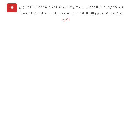
✖
نستخدم ملفات الكوكيز لنسهل عليك استخدام موقعنا الإلكتروني
ونكيف المحتوى والإعلانات وفقا لمتطلباتك واحتياجاتك الخاصة
المزيد
حملوا تطبيق
زهرة الخليج
الاشتراك للحصول على ملخص أسبوعي على بريدك
الإلكتروني