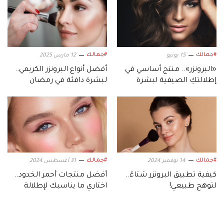
#جمالك
#جمالك
15 يونيو
12 مارس 2025
«البرونزر».. منتج أساسي في
أفضل أنواع البرونزر الكريمي..
إطلالتكِ الصيفية لبشرة
لبشرة دافئة في رمضان
متوهجة
#جمالك
#جمالك
14 نوفمبر 2024
31 أغسطس 2024
كيفية تطبيق البرونزر شتاءً..
أفضل منتجات أحمر الخدود..
لتوهج طبيعي!
اختاري ما يناسبك لإطلالة
ساحرة