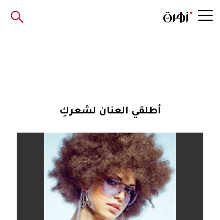
أطلقي العنان لشعركِ