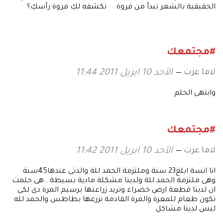
الحقيقية بالشعر تبدأ من فروة
تكشفه لكِ فروة رأسكِ؟
الرأس
#مجتمعك
لاما عزت
الأحد 10 ابريل 2011 11:44
وانتهى الحلم
#مجتمعك
لاما عزت
الأحد 10 ابريل 2011 11:42
انا انسة ابلغ23 سنة وملتزمة الحمد للة والدتى عندها45سنة
وهى ملتزمة الحمد للة ولدينا مشكلة مادية بسيطة ..هى حلمت
ان لدينا قطعة ارض خضراء وتريد زراعتها برسيم المرة دى لكى
تكون طعام للمعزة والمرة القادمة نزرعها بطاطس.والحمد لله
ليس لدينا مشاكل