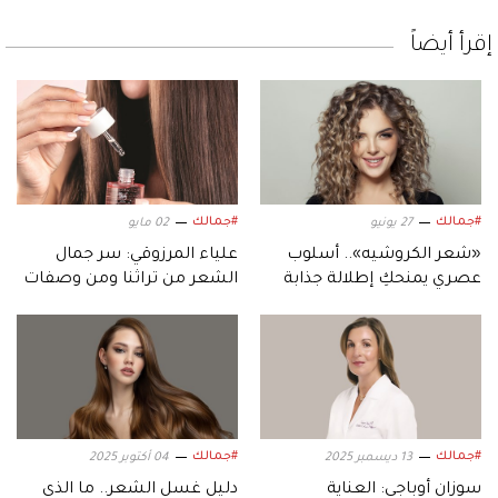
إقرأ أيضاً
#جمالك
#جمالك
27 يونيو
02 مايو
«شعر الكروشيه».. أسلوب
علياء المرزوقي: سر جمال
عصري يمنحكِ إطلالة جذابة
الشعر من تراثنا ومن وصفات
بتكلفة أقل
جدّاتنا
#جمالك
#جمالك
13 ديسمبر 2025
04 أكتوبر 2025
سوزان أوباجي: العناية
دليل غسل الشعر.. ما الذي