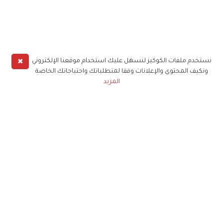
✖
نستخدم ملفات الكوكيز لنسهل عليك استخدام موقعنا الإلكتروني
ونكيف المحتوى والإعلانات وفقا لمتطلباتك واحتياجاتك الخاصة
المزيد
حملوا تطبيق
زهرة الخليج