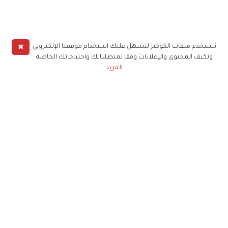
✖
نستخدم ملفات الكوكيز لنسهل عليك استخدام موقعنا الإلكتروني
ونكيف المحتوى والإعلانات وفقا لمتطلباتك واحتياجاتك الخاصة
المزيد
حملوا تطبيق
زهرة الخليج
الاشتراك للحصول على ملخص أسبوعي على بريدك