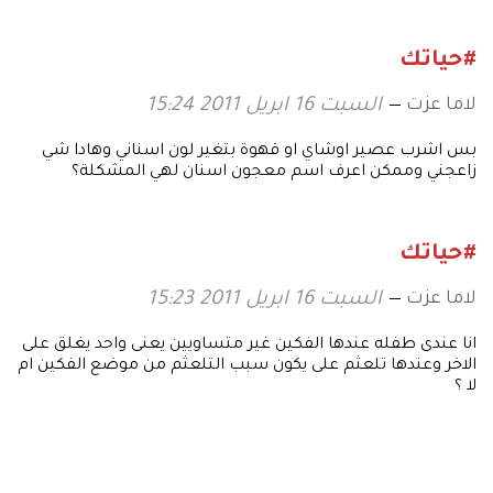
#حياتك
لاما عزت
السبت 16 ابريل 2011 15:24
بس اشرب عصير اوشاي او قهوة بتغير لون اسناني وهادا شي
زاعجني وممكن اعرف اسم معجون اسنان لهي المشكلة؟
#حياتك
لاما عزت
السبت 16 ابريل 2011 15:23
انا عندى طفله عندها الفكين غير متساويين يعنى واحد يغلق على
الاخر وعندها تلعثم على يكون سبب التلعثم من موضع الفكين ام
لا ؟