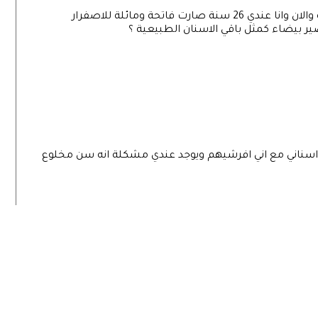
اسناني وانا مولوده كان لونها مثل لون الشيكولاتة والان وانا عندي 26 سنة صارت فاتحة ومائلة للاصفرار
 بيضاء كمثل باقي الاسنان الطبيعية ؟
 يوجد تكلسات على اسناني مع اني افرشيهم ويوجد عندي مشكلة انه سن مخلوع