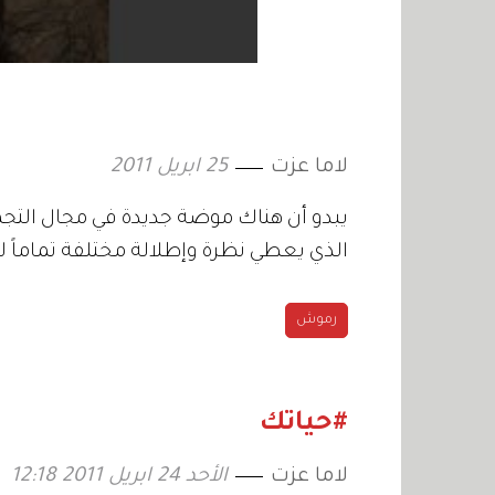
لاما عزت
25 ابريل 2011
يبدو أن هناك موضة جديدة في مجال التج
الذي يعطي نظرة وإطلالة مختلفة تماماً لع
رموش
#حياتك
لاما عزت
الأحد 24 ابريل 2011 12:18