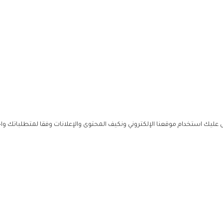
ليك استخدام موقعنا الإلكتروني ونكيف المحتوى والإعلانات وفقا لمتطلباتك وا
حملوا ت
ص
زهرة ال