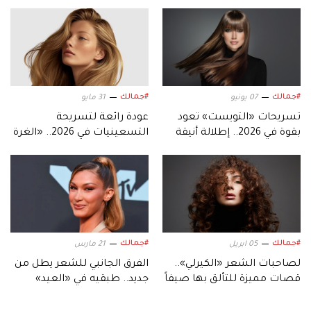
#جمالك
#جمالك
07 يونيو
31 مايو
تسريحات «التويست» تعود
عودة رائعة لتسريحة
بقوة في 2026.. إطلالة أنيقة
التسعينيات في 2026.. «الغرة
للشعر الطبيعي
الجانبية» تناسب الجميع
#جمالك
#جمالك
05 ابريل
21 مارس
لصاحبات الشعر «الكيرلي»..
الفرق الجانبي للشعر يطل من
قصات مميزة للتألق بها صيفاً
جديد.. طبقيه في «العيد»