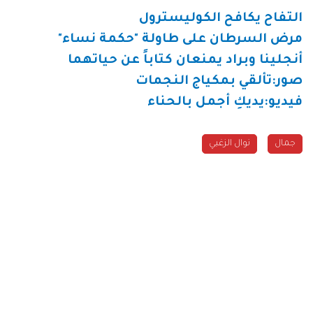
التفاح يكافح الكوليسترول
مرض السرطان على طاولة "حكمة نساء
"
أنجلينا وبراد يمنعان كتاباً عن حياتهما
صور:تألقي بمكياج النجمات
فيديو:يديكِ أجمل بالحناء
جمال
نوال الزغبي