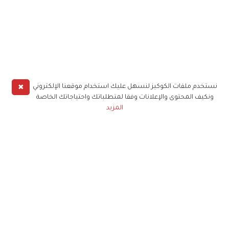
✖
نستخدم ملفات الكوكيز لنسهل عليك استخدام موقعنا الإلكتروني
ونكيف المحتوى والإعلانات وفقا لمتطلباتك واحتياجاتك الخاصة
المزيد
حملوا تطبيق
زهرة الخليج