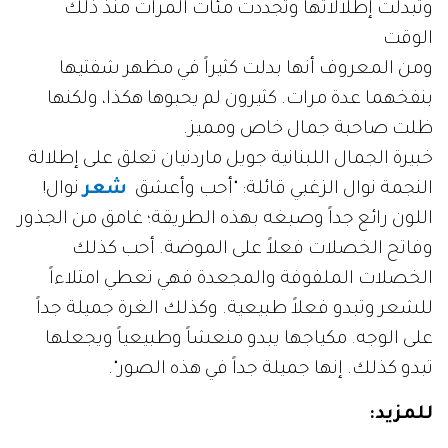
وتبدلت إطلالاتها وتجددت مئات المرات منذ ذلك
الوقت
ومن المعروف أنها بدلت كثيراً في مظهر شفتيها
بنفخهما عدة مرات. كثيرون لم يحبوها هكذا، ولكنها
ظلت صاحبة جمال خاص ومميز.
خبيرة الجمال اللبنانية جويل ماردنيان تعلق على إطلالة
النجمة نوال الزغبي قائلة: "أحب وأعشق
شعر
نوال!
اللون رائع جداً وصبغه بهذه الطريقة؛ غامق من الجذور
وفاتح الخصلات فعلاً على الموضة. أحب كذلك
الخصلات الملفوفة والمجعدة فهي تعطي امتلاءاً
للشعر وتبدو فعلاً طبيعية. وكذلك الغرة جميلة جداً
على الوجه. مكياجها يبدو منعشاً وطبيعياً ويجعلها
تبدو كذلك. إنها جميلة جداً في هذه الصور".
للمزيد
: