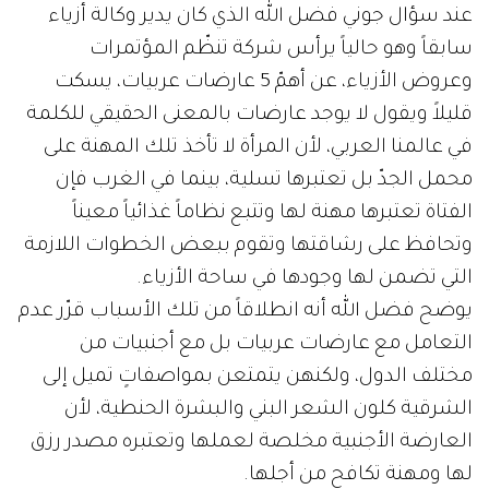
عند سؤال جوني فضل الله الذي كان يدير وكالة أزياء
سابقاً وهو حالياً يرأس شركة تنظّم المؤتمرات
وعروض الأزياء، عن أهمّ 5 عارضات عربيات، يسكت
قليلاً ويقول لا يوجد عارضات بالمعنى الحقيقي للكلمة
في عالمنا العربي، لأن المرأة لا تأخذ تلك المهنة على
محمل الجدّ بل تعتبرها تسلية، بينما في الغرب فإن
الفتاة تعتبرها مهنة لها وتتبع نظاماً غذائياً معيناً
وتحافظ على رشاقتها وتقوم ببعض الخطوات اللازمة
التي تضمن لها وجودها في ساحة الأزياء.
يوضح فضل الله أنه انطلاقاً من تلك الأسباب قرّر عدم
التعامل مع عارضات عربيات بل مع أجنبيات من
مختلف الدول، ولكنهن يتمتعن بمواصفاتٍ تميل إلى
الشرقية كلون الشعر البني والبشرة الحنطية، لأن
العارضة الأجنبية مخلصة لعملها وتعتبره مصدر رزق
لها ومهنة تكافح من أجلها.