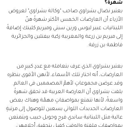
شهرة؟
يعتبر نضال بشراوي صاحب "وكالة بشراوي" لعروض
الأزياء أن العارضات الخمس الأكثر شهرةً هنّ
اللبنانيات عبير ليوس ورين سبتي وميريم كلينك إضافةً
إلى ميريم بن زرعة والمغربية زكية بيفتلين والجزائرية
فاطمة بن زرقة.
يعتبر بشراوي الذي عرف بتعامله مع عددٍ كبيرٍ من
العارضات، أنه اختار تلك الأسماء، لأنهن الأقوى بنظره
وقد عرضن مجموعاتٍ لأهمّ المصممين في العالم.
يلفت بشراوي أن العارضة العربية قد تحقق شهرةً
واسعةً، لأنها تتمتع بمواصفاتٍ مهمّة وهناك بعض
العارضات الجديدات اللواتي يسعين للوصول إلى مرتبةٍ
عالية مثل اللبنانية ساندي فرح وجويل حبيب ويتمتعن
بمواصفاتٍ ملفتة والوقت كفيل بتحقيق أحلامهن.