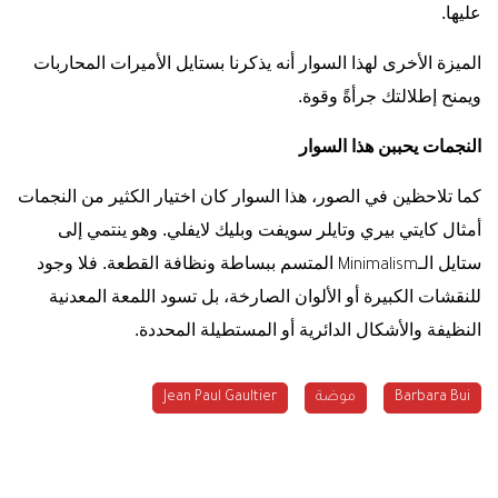
عليها.
الميزة الأخرى لهذا السوار أنه يذكرنا بستايل الأميرات المحاربات
ويمنح إطلالتك جرأةً وقوة.
النجمات يحببن هذا السوار
كما تلاحظين في الصور، هذا السوار كان اختيار الكثير من النجمات
أمثال كايتي بيري وتايلر سويفت وبليك لايفلي. وهو ينتمي إلى
ستايل الـ
المتسم ببساطة ونظافة القطعة. فلا وجود
Minimalism
للنقشات الكبيرة أو الألوان الصارخة، بل تسود اللمعة المعدنية
النظيفة والأشكال الدائرية أو المستطيلة المحددة.
Barbara Bui
موضة
Jean Paul Gaultier