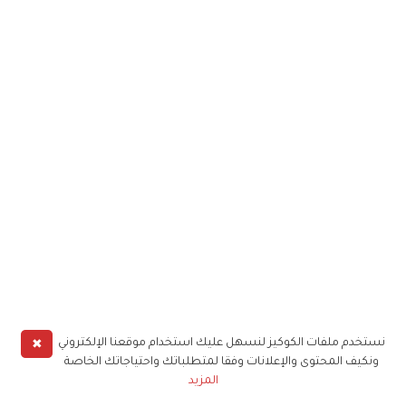
✖
نستخدم ملفات الكوكيز لنسهل عليك استخدام موقعنا الإلكتروني
ونكيف المحتوى والإعلانات وفقا لمتطلباتك واحتياجاتك الخاصة
المزيد