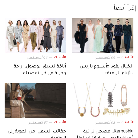
إقرأ أيضاً
#أناقتك
#أناقتك
06 أغسطس
04 أغسطس
الخيال يقود «أسبوع باريس
أناقة تسبق الوصول.. راحة
للأزياء الراقية»
وحرية في كل تفصيلة
#أناقتك
#أناقتك
02 أغسطس
01 أغسطس
Kamushki.. قصص تراثية
حقائب السفر.. من الهوية إلى