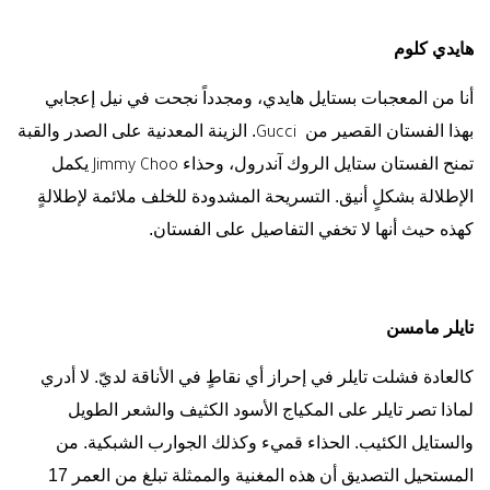
هايدي كلوم
أنا من المعجبات بستايل هايدي، ومجدداً نجحت في نيل إعجابي
بهذا الفستان القصير من
. الزينة المعدنية على الصدر والقبة
Gucci
تمنح الفستان ستايل الروك آندرول، وحذاء
يكمل
Jimmy Choo
الإطلالة بشكلٍ أنيق. التسريحة المشدودة للخلف ملائمة لإطلالةٍ
كهذه حيث أنها لا تخفي التفاصيل على الفستان.
تايلر مامسن
كالعادة فشلت تايلر في إحراز أي نقاطٍ في الأناقة لديّ. لا أدري
لماذا تصر تايلر على المكياج الأسود الكثيف والشعر الطويل
والستايل الكئيب. الحذاء قميء وكذلك الجوارب الشبكية. من
المستحيل التصديق أن هذه المغنية والممثلة تبلغ من العمر 17