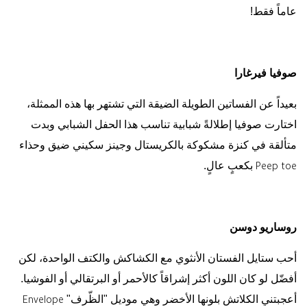
عاماً فقط!
صوفيا فيرغارا
بعيداً عن الفساتين الطويلة الضيقة التي تشتهر بها هذه الممثلة،
اختارت صوفيا إطلالةً شبابية تناسب هذا الحفل الشبابي وبدت
متألقة في كنزة مشكوكة بالكريستال وجينز سكيني ضيق وحذاء
بكعبٍ عالٍ.
Peep toe
روساريو دوسن
أحب ستايل الفستان الأنثوي مع الكشاكش والكتف الواحدة، لكن
أفضّل لو كان اللون أكثر إشراقاً كالأحمر أو البرتقالي أو الفوشيا.
أعجبتني الكلاتش بلونها الأخضر وهي موديل "الظّرف"
Envelope