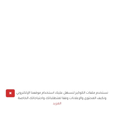
✖
نستخدم ملفات الكوكيز لنسهل عليك استخدام موقعنا الإلكتروني
ونكيف المحتوى والإعلانات وفقا لمتطلباتك واحتياجاتك الخاصة
المزيد