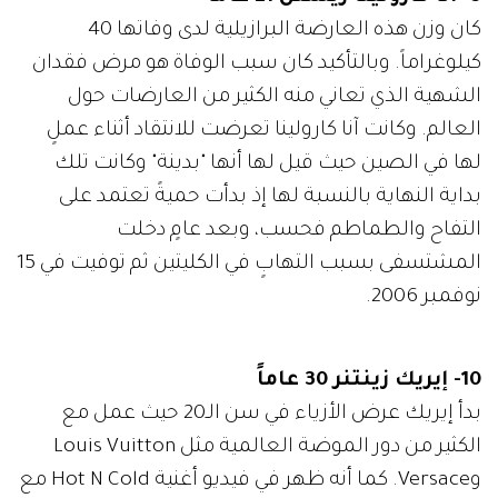
كان وزن هذه العارضة البرازيلية لدى وفاتها 40
كيلوغراماً. وبالتأكيد كان سبب الوفاة هو مرض فقدان
الشهية الذي تعاني منه الكثير من العارضات حول
العالم. وكانت آنا كارولينا تعرضت للانتقاد أثناء عملٍ
لها في الصين حيث قيل لها أنها "بدينة" وكانت تلك
بداية النهاية بالنسبة لها إذ بدأت حميةً تعتمد على
التفاح والطماطم فحسب، وبعد عامٍ دخلت
المشتسفى بسبب التهابٍ في الكليتين ثم توفيت في 15
نوفمبر 2006.
10- إيريك زينتنر 30 عاماً
بدأ إيريك عرض الأزياء في سن الـ20 حيث عمل مع
الكثير من دور الموضة العالمية مثل Louis Vuitton
وVersace. كما أنه ظهر في فيديو أغنية Hot N Cold مع