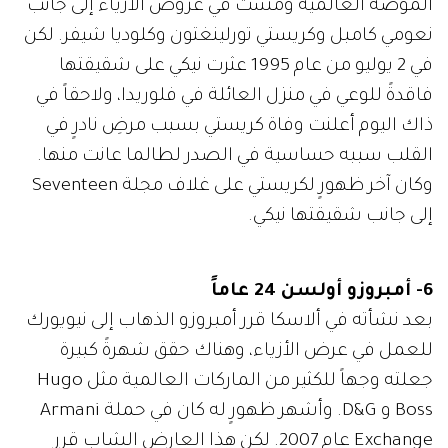
الموضة العالمية ومشت في عروض الأزياء إلى جانب
نعومي كامبل وكريستي تورلينغتون وكلوديا شيفر. لكن
في 2 يوليو من عام 1995 عثرت نيكي على شقيقتها
فاقدةً للوعي في منزل العائلة في فلوريدا، ولاحقاً في
ذاك اليوم أعلنت وفاة كريستي بسبب مرضِ نادرٍ في
القلب سببه حساسية في الصدر لطالما عانت منها.
وكان آخر ظهورٍ لكريستي على غلاف مجلة Seventeen
إلى جانب شقيقتها نيكي.
6- أمبروزو أولسن 24 عاماً
بعد نشأته في ألاسكا قرر أمبروزو الذهاب إلى نيويورك
للعمل في عرض الأزياء، وهناك حقق شهرةً كبيرة
جعلته وجهاً للكثير من الماركات العالمية مثل Hugo
Boss و D&G. وأشهر ظهورٍ له كان في حملة Armani
Exchange عام 2007. لكن هذا العارض الشاب قرر