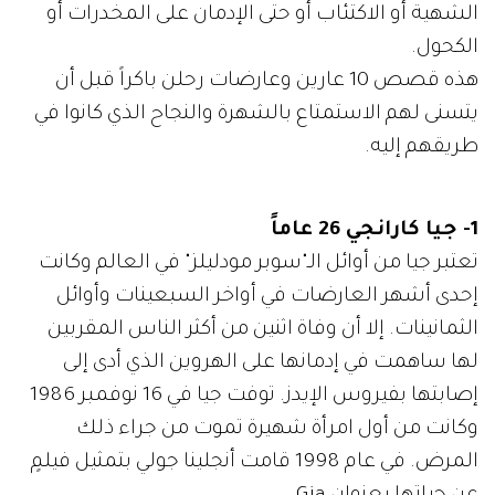
الشهية أو الاكتئاب أو حتى الإدمان على المخدرات أو
الكحول.
هذه قصص 10 عارين وعارضات رحلن باكراً قبل أن
يتسنى لهم الاستمتاع بالشهرة والنجاح الذي كانوا في
طريقهم إليه.
1- جيا كارانجي 26 عاماً
تعتبر جيا من أوائل الـ"سوبر مودليلز" في العالم وكانت
إحدى أشهر العارضات في أواخر السبعينات وأوائل
الثمانينات. إلا أن وفاة اثنين من أكثر الناس المقربين
لها ساهمت في إدمانها على الهروين الذي أدى إلى
إصابتها بفيروس الإيدز. توفت جيا في 16 نوفمبر 1986
وكانت من أول امرأة شهيرة تموت من جراء ذلك
المرض. في عام 1998 قامت أنجلينا جولي بتمثيل فيلمٍ