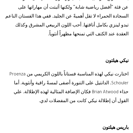
عن فئة "أفضل رياضية شابة" ولكنها أثبتت أن مهاراتها على
السجادة الحمراء لا تقل أهميةً عن الجليد. ففي هذا الفستان الناعم
تبدو لينزي بكامل أناقتها. أحب اللون الربيعي المشرق وكذلك
العقدة عند الكتف التي تمنحها مظهراً أنثوياً.
نيكي هيلتون
اختارت نيكي لهذه المناسبة فستاناً باللون الكريمي من
Proenza
. الدانتيل على التنورة أضفى لمسةً راقية وأنثوية. أما
Schouler
حذاء
فكان الإضافة المثالية لهذه الإطلالة. علي
Brian Atwood
القول أن إطلالة نيكي كانت من المفضلات لدي.
باريس هيلتون