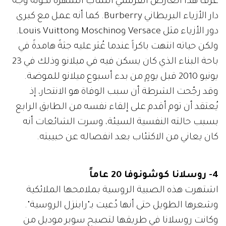
عرف هذا العارض الفرنسي الشاب الشهرة لكونه وجه
دار الأزياء البريطاني Burberry. كما أنه عمل مع كبرى
دور الأزياء مثل Versace وMoschino وLouis Vuitton.
ولكن حياته انتهت باكراً عندما عُثر عليه جثةً هامدةً في
باحة البناء الذي كان يسكن فيه في ميلانو وذلك في 23
يونيو 2010 قبل يومٍ من بدء أسبوع ميلانو للموضة.
وقد رجّحت الشرطة أن سبب الوفاة هو الانتحار، إذ
يُعتقد أن توم أقدم على إلقاء نفسه من الطابق الرابع
بسبب حالته النفسية السيئة، وسرت الشائعات أنه
كان يعاني من الاكتئاب بعد انفصاله عن حبيبته.
4- روسلانا كوشونوفا 20 عاماً
اشتهرت هذه الصبية الروسية بملامحها الملائكية
وشعرها الطويل حتى أنها دُعيت بـ"رابنزل الروسية".
وكانت روسلانا في طريقها لتصبح سوبر موديل من