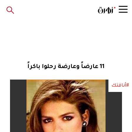
11 عارضاً وعارضة رحلوا باكراً
#أناقتك