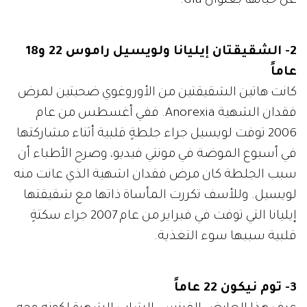
عن حياتها بعنوان Gia.
2- الشقيقتان إيليانا ولويسيل راموس 22 و18
عاماً
كانت هاتين الشقيقتين من الأوروغوي ضحيتين لمرض
فقدان الشهية Anorexia. ففي أغسطس من عام
2006 توفت لويسيل جراء جلطةٍ قلبية أثناء مشاركتها
في أسبوع الموضة في مونتي فيديو، وصرح الأطباء أن
سبب الجلطة كان مرض فقدان اشهية الذي عانت منه
لويسيل. وللأسف تكررت المأساة ذاتها مع شقيقتها
إيليانا التي توفت في فبراير من عام 2007 جراء سكتةٍ
قلبية سببها سوء التغذية.
3- توم نيكون 22 عاماً