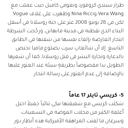
طراز سيندي كروفورد ونعومي كامبل حيث عملت مع
Vera Wang وNina Ricci وظهرت على غلاف Vogue.
لكن في 28 يونيو 2008 عثر على جثة روسلانا في أسفل
البناء الذي تقطنه في مدينة مانهاتن، ورجّحت الشرطة
انتحار العارضة بإلقاء نفسها من شقتها في الطابق
التاسع. إلا أن شائعاتٍ سرت بضلوع مافيا تختص
بالدعارة وتجارة البشر في قتل روسلانا، كما أن شعرها
الطويل بدا مقصوصاً بطريقةٍ سيئة عند العثور عليها
بالإضافة إلى عدم العثور على رسالة انتحار.
5- كريسي تايلر 17 عاماً
شكلت كريسي مع شقيقتها نيكي ثنائياً جميلاً احتل
أغلفة الكثير من مجلات الموضة في التسعينات.
وسرعان ما لفتت المراهقة الأميركية هذه أنظار دور