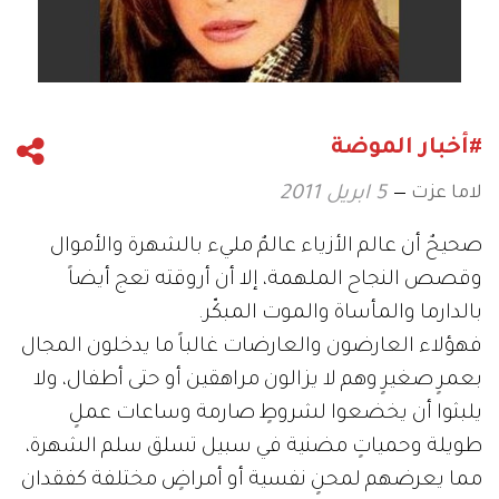
#أخبار الموضة
لاما عزت
5 ابريل 2011
صحيحٌ أن عالم الأزياء عالمٌ مليء بالشهرة والأموال
وقصص النجاح الملهمة، إلا أن أروقته تعج أيضاً
بالدارما والمأساة والموت المبكّر.
فهؤلاء العارضون والعارضات غالباً ما يدخلون المجال
بعمرٍ صغيرٍ وهم لا يزالون مراهقين أو حتى أطفال، ولا
يلبثوا أن يخضعوا لشروطٍ صارمة وساعات عملٍ
طويلة وحمياتٍ مضنية في سبيل تسلق سلم الشهرة،
مما يعرضهم لمحنٍ نفسية أو أمراضٍ مختلفة كفقدان