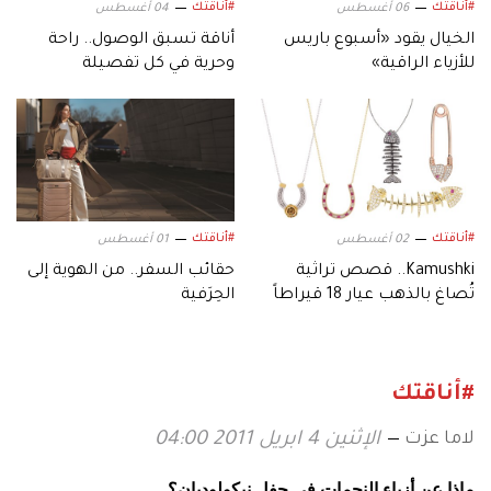
#أناقتك
#أناقتك
06 أغسطس
04 أغسطس
الخيال يقود «أسبوع باريس
أناقة تسبق الوصول.. راحة
للأزياء الراقية»
وحرية في كل تفصيلة
#أناقتك
#أناقتك
02 أغسطس
01 أغسطس
Kamushki.. قصص تراثية
حقائب السفر.. من الهوية إلى
تُصاغ بالذهب عيار 18 قيراطاً
الحِرَفية
#أناقتك
لاما عزت
الإثنين 4 ابريل 2011 04:00
ماذا عن أزياء النجمات في حفل نيكولوديان؟