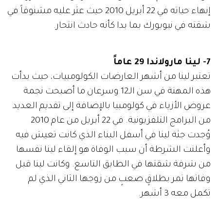
إنهاء حياته في 22 أبريل 2010 حيث عثر عليه مشنوقاً في
شقته في نيويورك بما بدا كأنه حادث انتحار.
7- لينا مارولاندا 29 عاماً
تعتبر لينا من أشهر العارضات الكولومبيات، حيث بدأت
هذه المهنة في سن الـ12 وسرعان ما أصبحت نجمة
عروض الأزياء في كولومبيا بالإضافة إلى تقديم العديد
من البرامج التلفزيونية. في 22 أبريل من عام 2010
وُجدت جثة لينا في أسفل البناء الذي كانت تعيش فيه
وأعلنت الشرطة أن سبب الوفاة هو إلقاء لينا نفسها
من شرفة شقتها في الطابق التاسع. وكانت لينا قبل
وفاتها تمر بطلاقٍ صعبٍ من زوجها الثاني الذي لم
تكمل معه 3 أشهر.