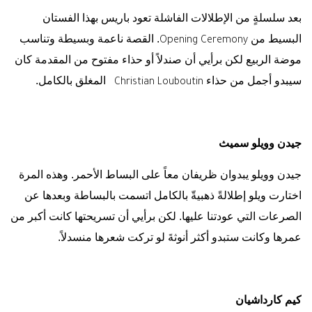
بعد سلسلةٍ من الإطلالات الفاشلة تعود باريس بهذا الفستان
البسيط من
. القصة ناعمة وبسيطة وتناسب
Opening Ceremony
موضة الربيع لكن برأيي أن صندلاً أو حذاء مفتوح من المقدمة كان
سيبدو أجمل من حذاء
المغلق بالكامل.
Christian Louboutin
جيدن وويلو سميث
جيدن وويلو يبدوان ظريفان معاً على البساط الأحمر. وهذه المرة
اختارت ويلو إطلالةً ذهبيةّ بالكامل اتسمت بالبساطة وبعدها عن
الصرعات التي عودتنا عليها. لكن برأيي أن تسريحتها كانت أكبر من
عمرها وكانت ستبدو أكثر أنوثةَ لو تركت شعرها منسدلاً.
كيم كارداشيان