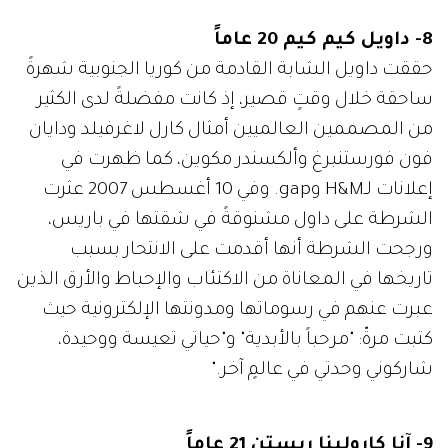
8- داويل كيم كيم 20 عاماً
حققت داويل الشابة القادمة من كوريا الجنوبية شهرةً
ساحقة خلال وقتٍ قصير، إذ كانت مفضلةً لدى الكثير
من المصممين العالميين أمثال كارل لاغرفيلد ودايان
فون فورستنبرغ وألكسندر مكوين، كما ظهرت في
إعلانات لـH&M وgap. وفي 10 أغسطس 2007 عثرت
الشرطة على داول مشنوقةً في شقتها في باريس،
ورجحت الشرطة أنها أقدمت على الانتحار بسبب
تاريخها في المعاناة من الاكتئاب والإحباط والأرق الذين
عبرت عنهم في رسوماتها ومدونتها الإلكترونية حيث
كتبت مرةّ: "مرحباً بالأبدية" و"حياتي تعيسة ووحيدة،
شاركوني وحدتي في عالمٍ آخر."
9- آنا كارولينا ريستن 21 عاماً