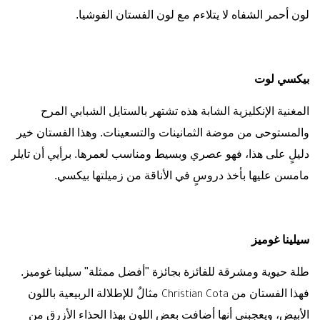
لون أحمر الشفاه لا يتلاءم مع لون الفستان الفوشيا.
بيكسي لوت
المغنية الإنكليزية الشابة هذه تشتهر بالستايل الشبابي المرح
والمستوحى من موضة الثمانينات والتسعينات. وهذا الفستان خير
دليلٍ على هذا، فهو عصري وبسيط ومناسب لعمرها. برأيي أن تايلر
مامسن عليها بأخذ دروسٍ في الأناقة من زميلتها بيكسي.
سيلينا غوميز
طلة حيوية ومشرقة للفائزة بجائزة "أفضل ممثلة" سيلينا غوميز.
فهذا الفستان من
مثالٌ للإطلالة الربيعية باللون
Christian Cota
الأبيض، ويعجبني أنها أضافت بعض اللون بهذا الحذاء الأزرق من