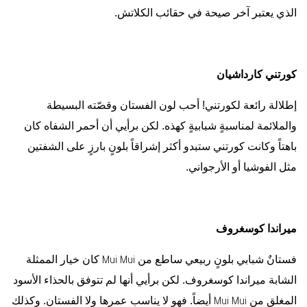
الذي يعتبر آخر صيحة في حقائب الكلاتش.
كورتني كارداشيان
إطلالة رائعة لكورتني! أحب لون الفستان وقصّته البسيطة
والملائمة لمناسبةٍ شبابيةٍ كهذه. لكن برأيي أن أحمر الشفاه كان
باهتاً وكانت كورتني ستبدو أكثر إشراقاً بلونٍ بارزٍ على الشفتين
مثل الفوشيا أو الأرجواني.
ميراندا كوسغروف
فستانٌ شبابي بلونٍ ربيعي ساطع من
كان خيار الممثلة
Mui Mui
الشابة ميراندا كوسغروف. لكن برأيي أنها لم تتوفق بالحذاء الأسود
المغلق من
أيضاً. فهو لا يناسب عمرها ولا الفستان. وكذلك
Mui Mui