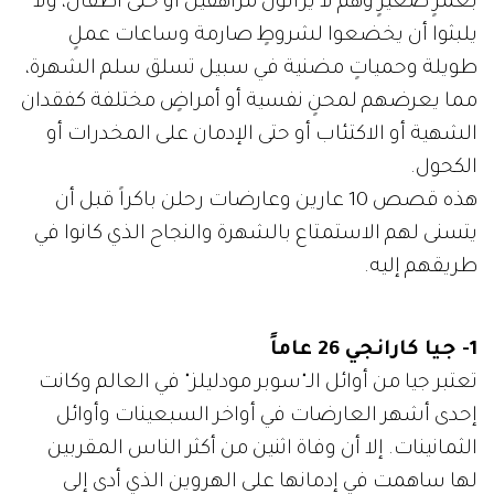
بعمرٍ صغيرٍ وهم لا يزالون مراهقين أو حتى أطفال، ولا
يلبثوا أن يخضعوا لشروطٍ صارمة وساعات عملٍ
طويلة وحمياتٍ مضنية في سبيل تسلق سلم الشهرة،
مما يعرضهم لمحنٍ نفسية أو أمراضٍ مختلفة كفقدان
الشهية أو الاكتئاب أو حتى الإدمان على المخدرات أو
الكحول.
هذه قصص 10 عارين وعارضات رحلن باكراً قبل أن
يتسنى لهم الاستمتاع بالشهرة والنجاح الذي كانوا في
طريقهم إليه.
1- جيا كارانجي 26 عاماً
تعتبر جيا من أوائل الـ"سوبر مودليلز" في العالم وكانت
إحدى أشهر العارضات في أواخر السبعينات وأوائل
الثمانينات. إلا أن وفاة اثنين من أكثر الناس المقربين
لها ساهمت في إدمانها على الهروين الذي أدى إلى