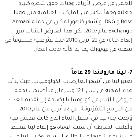
للعمل في عرض الأزياء، وهناك حقق شهرةً كبيرة
جعلته وجهاً للكثير من الماركات العالمية مثل Hugo
Boss و D&G. وأشهر ظهورٍ له كان في حملة Armani
Exchange عام 2007. لكن هذا العارض الشاب قرر
إنهاء حياته في 22 أبريل 2010 حيث عثر عليه مشنوقاً في
شقته في نيويورك بما بدا كأنه حادث انتحار.
7- لينا مارولاندا 29 عاماً
تعتبر لينا من أشهر العارضات الكولومبيات، حيث بدأت
هذه المهنة في سن الـ12 وسرعان ما أصبحت نجمة
عروض الأزياء في كولومبيا بالإضافة إلى تقديم العديد
من البرامج التلفزيونية. في 22 أبريل من عام 2010
وُجدت جثة لينا في أسفل البناء الذي كانت تعيش فيه
وأعلنت الشرطة أن سبب الوفاة هو إلقاء لينا نفسها
من شرفة شقتها في الطابق التاسع. وكانت لينا قبل