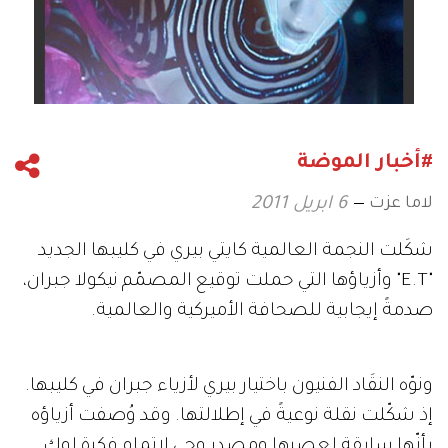
#أخبار الموضة
لاما عزت
6 ابريل 2011
شكَلت النجمة العالمية كايتي بيري في كليبها الجديد
"E.T" وأزياؤها التي حملت توقيع المصمّم نيكولا جبران،
صدمةً إيجابية للصحافة الأميركية والعالمية.
ونوّه النقَاد الفنيون باختيار بيري لأزياء جبران في كليبها.
إذ شكّلت نقلة نوعيةً في إطلالتها. وقد وُصفت أزياؤه
بأنّها سابقة لعصرها ومصدر وحي لإتمام فكرة لوك