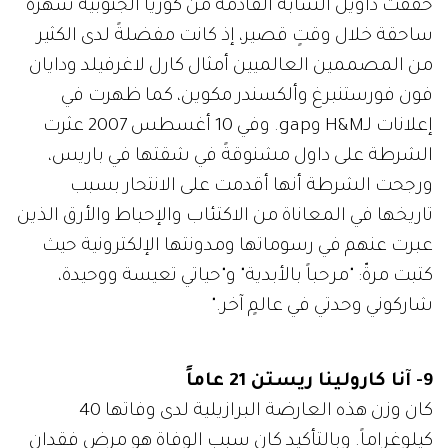
حققت داويل الشابة القادمة من كوريا الجنوبية شهرةً
ساحقة خلال وقتٍ قصير، إذ كانت مفضلةً لدى الكثير
من المصممين العالميين أمثال كارل لاغرفيلد ودايان
فون فورستنبرغ وألكسندر مكوين، كما ظهرت في
إعلانات لـH&M وgap. وفي 10 أغسطس 2007 عثرت
الشرطة على داول مشنوقةً في شقتها في باريس،
ورجحت الشرطة أنها أقدمت على الانتحار بسبب
تاريخها في المعاناة من الاكتئاب والإحباط والأرق الذين
عبرت عنهم في رسوماتها ومدونتها الإلكترونية حيث
كتبت مرةّ: "مرحباً بالأبدية" و"حياتي تعيسة ووحيدة،
شاركوني وحدتي في عالمٍ آخر."
9- آنا كارولينا ريستن 21 عاماً
كان وزن هذه العارضة البرازيلية لدى وفاتها 40
كيلوغراماً. وبالتأكيد كان سبب الوفاة هو مرض فقدان