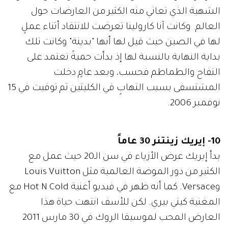
الشهية الذي تعاني منه الكثير من العارضات حول
العالم. وكانت آنا كارولينا تعرضت للانتقاد أثناء عملٍ
لها في الصين حيث قيل لها أنها "بدينة" وكانت تلك
بداية النهاية بالنسبة لها إذ بدأت حميةً تعتمد على
التفاح والطماطم فحسب، وبعد عامٍ دخلت
المشتسفى بسبب التهابٍ في الكليتين ثم توفيت في 15
نوفمبر 2006.
10- إيريك زينتنر 30 عاماً
بدأ إيريك عرض الأزياء في سن الـ20 حيث عمل مع
الكثير من دور الموضة العالمية مثل Louis Vuitton
وVersace. كما أنه ظهر في فيديو أغنية Hot N Cold مع
المغنية كيتي بيري. لكن للأسف انتهت حياة هذا
العارض المحب لموسيقا الروك في 30 مارس 2011