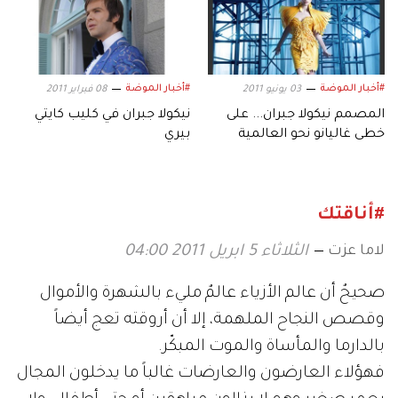
#أخبار الموضة
#أخبار الموضة
03 يونيو 2011
08 فبراير 2011
المصمم نيكولا جبران... على
نيكولا جبران في كليب كايتي
خطى غاليانو نحو العالمية
بيري
#أناقتك
لاما عزت
الثلاثاء 5 ابريل 2011 04:00
صحيحٌ أن عالم الأزياء عالمٌ مليء بالشهرة والأموال
وقصص النجاح الملهمة، إلا أن أروقته تعج أيضاً
بالدارما والمأساة والموت المبكّر.
فهؤلاء العارضون والعارضات غالباً ما يدخلون المجال