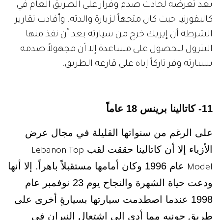
بعد تعرضه لحادث صدم وفرار على الطريق العام في
كاليفورنيا حيث كان متجهاً لزيارة والدته. وأفادت تقارير
الشرطة أن إيريك خرج من سيارته بعد أن نفذ منها
البترول للحصول على مساعدة إلا أن مجهولاً صدمه
بسيارته وفر تاركاً إياه على قارعة الطريق.
11- كاتالينا برينس 18 عاماً
على الرغم من سنواتها القليلة في مجال عرض
الأزياء إلا أن كاتالينا حققت لقب
Lebanon Top
عام 1996 وكان أمامها مستقبلاً باهراً. إلا أنها
Model
ودعت حياة الشهرة والنجاح يوم 23 نوفمبر عام
1998 عندما اصطدمت سيارتها بسيارةٍ أخرى على
طريق جونيه مما أدى إلى اشتعال النيران في