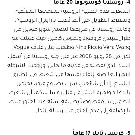
4- روسلانا كوشونوفا 20 عاماً
اشتهرت هذه الصبية الروسية بملامحها الملائكية
وشعرها الطويل حتى أنها دُعيت بـ"رابنزل الروسية".
وكانت روسلانا في طريقها لتصبح سوبر موديل من
طراز سيندي كروفورد ونعومي كامبل حيث عملت مع
Vera Wang وNina Ricci وظهرت على غلاف Vogue.
لكن في 28 يونيو 2008 عثر على جثة روسلانا في أسفل
البناء الذي تقطنه في مدينة مانهاتن، ورجّحت الشرطة
انتحار العارضة بإلقاء نفسها من شقتها في الطابق
التاسع. إلا أن شائعاتٍ سرت بضلوع مافيا تختص
بالدعارة وتجارة البشر في قتل روسلانا، كما أن شعرها
الطويل بدا مقصوصاً بطريقةٍ سيئة عند العثور عليها
بالإضافة إلى عدم العثور على رسالة انتحار.
5- كريسي تايلر 17 عاماً