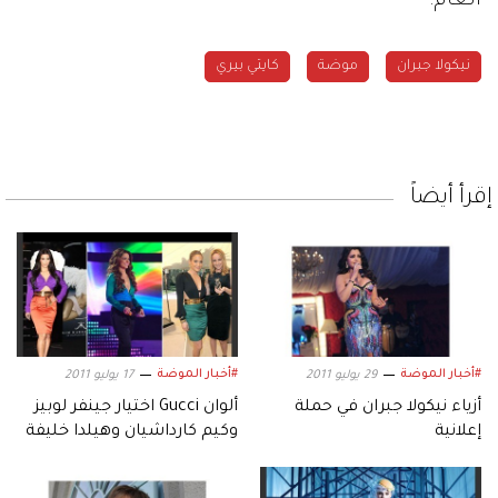
العام.
نيكولا جبران
موضة
كايتي بيري
إقرأ أيضاً
#أخبار الموضة
#أخبار الموضة
29 يوليو 2011
17 يوليو 2011
أزياء نيكولا جبران في حملة
ألوان Gucci اختيار جينفر لوبيز
إعلانية
وكيم كارداشيان وهيلدا خليفة
وغيرهن