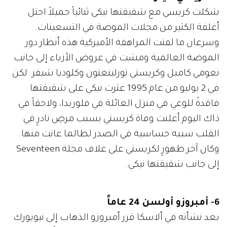
شكلت كريسي مع شقيقتها نيكي ثنائياً جميلاً احتل
أغلفة الكثير من مجلات الموضة في التسعينات.
وسرعان ما لفتت المراهقة الأميركية هذه أنظار دور
الموضة العالمية ومشت في عروض الأزياء إلى جانب
نعومي كامبل وكريستي تورلينغتون وكلوديا شيفر. لكن
في 2 يوليو من عام 1995 عثرت نيكي على شقيقتها
فاقدةً للوعي في منزل العائلة في فلوريدا، ولاحقاً في
ذاك اليوم أعلنت وفاة كريستي بسبب مرضِ نادرٍ في
القلب سببه حساسية في الصدر لطالما عانت منها.
وكان آخر ظهورٍ لكريستي على غلاف مجلة Seventeen
إلى جانب شقيقتها نيكي.
6- أمبروزو أولسن 24 عاماً
بعد نشأته في ألاسكا قرر أمبروزو الذهاب إلى نيويورك