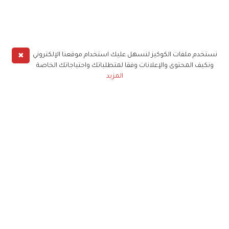
✖
نستخدم ملفات الكوكيز لنسهل عليك استخدام موقعنا الإلكتروني
ونكيف المحتوى والإعلانات وفقا لمتطلباتك واحتياجاتك الخاصة
المزيد
حملوا تطبيق
زهرة الخليج