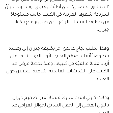
"المخلوق الفضائي" الذي أطلّت به بيري، وقد لوحظ بأنّ
تسريحة شعرها الغريبة في الكليب جاءت مستوحاة
من خطوط الفستان الرائع الذي حمل توقيع نيكولا
جبران.
وهذا الكليب نجاح عالميّ آخر يضيفه جبران إلى رصيده،
خصوصاً أنّه المصمّم العربيّ الأوّل الذي يشرف على
أزياء فنانة عالميّة في كليبها. ومنذ لحظة عرض هذا
الكليب على الشاشات العالميّة، شاهده الملايين حول
العالم.
وكانت كايتي ارتدت سابقاً فستاناً من تصميم جبران
باللون الفضي إلى الحفل السابق لجوائز الغرامي هذا