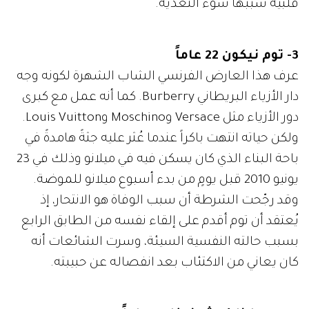
قلبية سببها سوء التغذية.
3- توم نيكون 22 عاماً
عرف هذا العارض الفرنسي الشاب الشهرة لكونه وجه
دار الأزياء البريطاني Burberry. كما أنه عمل مع كبرى
دور الأزياء مثل Versace وMoschino وLouis Vuitton.
ولكن حياته انتهت باكراً عندما عُثر عليه جثةً هامدةً في
باحة البناء الذي كان يسكن فيه في ميلانو وذلك في 23
يونيو 2010 قبل يومٍ من بدء أسبوع ميلانو للموضة.
وقد رجّحت الشرطة أن سبب الوفاة هو الانتحار، إذ
يُعتقد أن توم أقدم على إلقاء نفسه من الطابق الرابع
بسبب حالته النفسية السيئة، وسرت الشائعات أنه
كان يعاني من الاكتئاب بعد انفصاله عن حبيبته.