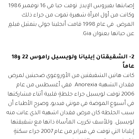
إصابتها بفيروس الإيدز. توفت جيا في 16 نوفمبر 1986
وكانت من أول امرأة شهيرة تموت من جراء ذلك
المرض. في عام 1998 قامت أنجلينا جولي بتمثيل فيلمٍ
عن حياتها بعنوان Gia.
2- الشقيقتان إيليانا ولويسيل راموس 22 و18
عاماً
كانت هاتين الشقيقتين من الأوروغوي ضحيتين لمرض
فقدان الشهية Anorexia. ففي أغسطس من عام
2006 توفت لويسيل جراء جلطةٍ قلبية أثناء مشاركتها
في أسبوع الموضة في مونتي فيديو، وصرح الأطباء أن
سبب الجلطة كان مرض فقدان اشهية الذي عانت منه
لويسيل. وللأسف تكررت المأساة ذاتها مع شقيقتها
إيليانا التي توفت في فبراير من عام 2007 جراء سكتةٍ