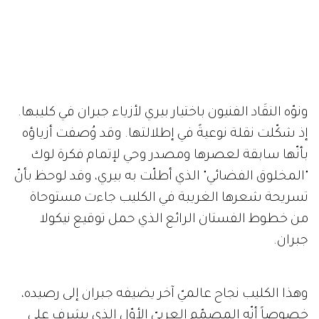
ونوّه النقَاد الفنيون باختيار بيري لأزياء جبران في كليبها.
إذ شكّلت نقلة نوعيةً في إطلالتها. وقد وُصفت أزياؤه
بأنّها سابقة لعصرها ومصدر وحي لإتمام فكرة لوك
"المخلوق الفضائي" الذي أطلّت به بيري، وقد لوحظ بأنّ
تسريحة شعرها الغريبة في الكليب جاءت مستوحاة
من خطوط الفستان الرائع الذي حمل توقيع نيكولا
جبران.
وهذا الكليب نجاح عالميّ آخر يضيفه جبران إلى رصيده،
خصوصاً أنّه المصمّم العربيّ الأوّل الذي يشرف على