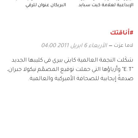
الإبداعية لعلامة كيت سبايد
البريكان عنوان للرقي
نيويورك في لقاء حصري
والاحتشام
#أناقتك
لاما عزت
الأربعاء 6 ابريل 2011 04:00
شكَلت النجمة العالمية كايتي بيري في كليبها الجديد
"E.T" وأزياؤها التي حملت توقيع المصمّم نيكولا جبران،
صدمةً إيجابية للصحافة الأميركية والعالمية.