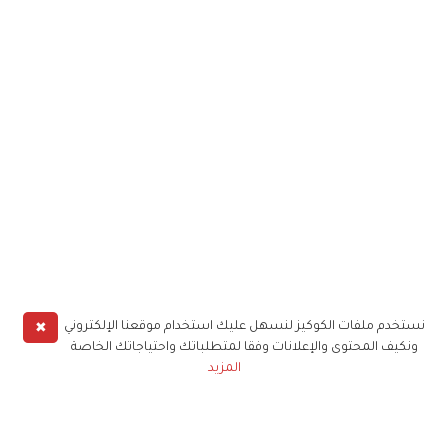
✖
نستخدم ملفات الكوكيز لنسهل عليك استخدام موقعنا الإلكتروني
ونكيف المحتوى والإعلانات وفقا لمتطلباتك واحتياجاتك الخاصة
المزيد