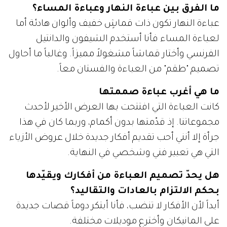
ما الفرق بين عباءة النهار وعباءة المساء؟
عباءة النهار تكون ذات قماشٍ خفيف وألوان هادئة أما
لعباءة المساء فأنا أستخدم الشيفون والدانتيل
الفرنسي وأختار قماشاً مشغولاً مميزاً. وغالباً ما أحاول
تصميم "طقم" من العباءة والفستان معاً.
ما هي أغرب عباءة صممتها
كانت العباءة التي افتتحت بها العرض الأخير لأحدث
مجموعاتنا. إذ قدّمتها بدون أكمام، وربما كان في هذا
جرأة إلا أنني أحب تقديم أفكار جديدة خلال عروض الأزياء
التي هي تعبير فني وشخصي في النهاية.
هل يحدّ تصميم العباءة من أفكارك ويقيّدها
بحكم الالتزام بالعادات والتقاليد؟
أبداً لأن الأفكار لا تنضب، فأنا أبتكر دوماً قصات جديدة
على المانيكان وأخترع موديلات مختلفة.