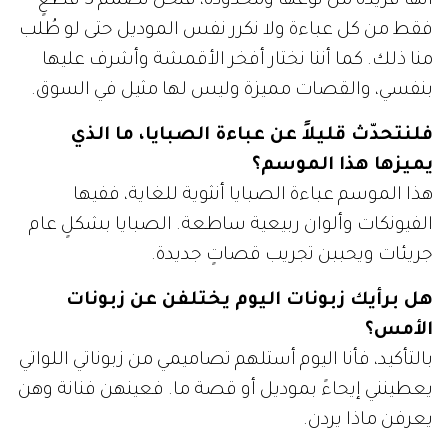
أنها فريدة من نوعها ومحدودة، فنحن نصمم 3 قطعٍ
فقط من كل عباءة ولا نكرر نفس الموديل حتى لو طُلب
منا ذلك. كما أننا نختار أفخر الأقمشة وأشرف عليها
بنفسي، والقصات مميزة وليس لها مثيل في السوق.
فلنتحدّث قليلاً عن عباءة الصبايا، ما الذي
يميزها هذا الموسم؟
هذا الموسم عباءة الصبايا أنثوية للغاية، ففيها
الفيونكات وألوان ربيعية ساطعة. الصبايا بشكلٍ عام
جريئات ويحببن تجريب قصاتٍ جديدة.
هل برأيك زبونات اليوم يختلفن عن زبونات
الأمس؟
بالتأكيد، فأنا اليوم أستلهم تصاميمي من زبوناتي اللواتي
يعطينني إيحاءً بموديل أو قصة ما. فعينهن فنانة وهن
يعرفن ماذا يردن.