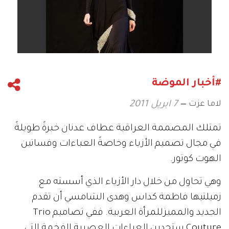
#أخبار الموضة
لاما عزت
7 ابريل 2011
تمتلك المصممة العراقية عطاف عدنان خبرةً طويلةً
في مجال تصميم الأزياء وخاصةً العباءات وفساتين
الهوت كوتور.
وهي تحاول من خلال دار الأزياء الذي أسسته مع
زميلتيها فاطمة كداس وهدى الشامسي أن تقدم
الجديد والمميزللمرأة العربية. ففي تصاميم Trio
Couture ستجدين العباءات العصرية الفخمة التي