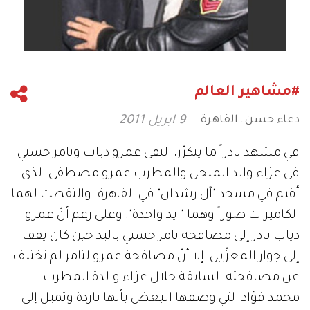
#مشاهير العالم
دعاء حسن ـ القاهرة
9 ابريل 2011
في مشهد نادراً ما يتكرّر، التقى عمرو دياب وتامر حسني
في عزاء والد الملحن والمطرب عمرو مصطفى الذي
أقيم في مسجد "آل رشدان" في القاهرة. والتقطت لهما
الكاميرات صوراً وهما "ايد واحدة". وعلى رغم أنّ عمرو
دياب بادر إلى مصافحة تامر حسني باليد حين كان يقف
إلى جوار المعزّين، إلا أنّ مصافحة عمرو لتامر لم تختلف
عن مصافحته السابقة خلال عزاء والدة المطرب
محمد فؤاد التي وصفها البعض بأنها باردة وتميل إلى