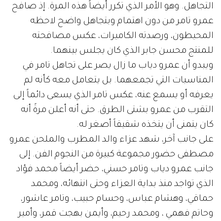
التجاهل. وهو الأمر الذي تكرر أيضاً هذه المرة. إذ صافح
عمرو تامر من دون اهتمام وبتجاهل واضح لاحظه
المحيطون، ورصدته الكاميرات، عكس مصافحته
للمنتج محسن جابر الذي كان يجلس بينهما.
ويبدو أن عمرو دياب ما زال يصر على تجاهل تامر في
المناسبات التي تجمعهما. بل يتعامل معه كأنه لم
يعرفه أو يسمع عنه، عكس تامر الذي يسعى دائماً إلى
التقرب من عمرو بشتى الطرق. حتى أنه أعلن مرةً أنه
كان يتمنى أن يتخذه شقيقاً أصغر له.
على جانب آخر، شهد عزاء والد المطرب والملحن عمرو
مصطفى حضور مجموعة كبيرة من النجوم الفن. إلى
جانب عمرو دياب وتامر حسني، حضر أيضاً محمد فؤاد
الذي تواجد منذ بداية العزاء وحتى انتهائه، ومحمد
حماقي، وهشام عباس، وحسام حبيب، وتامر عاشور،
وحاتم فهمي ، ومحمد رحيم، وأيمن بهجت قمر، وأمير