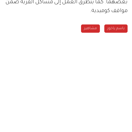
بعضهما. كما يتطرق العمل إلى مشاكل القرية ضمن
مواقف كوميدية.
باسم ياخور
مشاهير