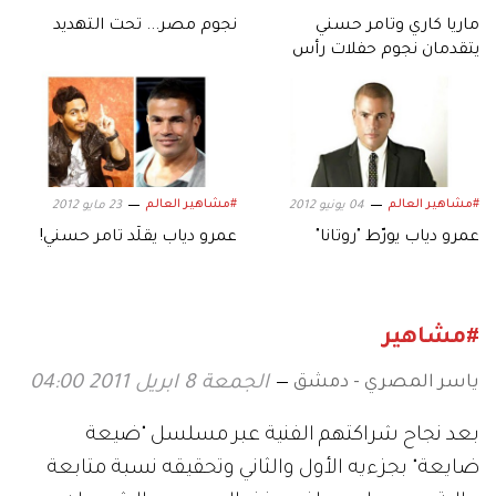
ماريا كاري وتامر حسني
نجوم مصر... تحت التهديد
يتقدمان نجوم حفلات رأس
السنة في أبوظبي
#مشاهير العالم
#مشاهير العالم
04 يونيو 2012
23 مايو 2012
عمرو دياب يورّط "روتانا"
عمرو دياب يقلّد تامر حسني!
#مشاهير
ياسر المصري - دمشق
الجمعة 8 ابريل 2011 04:00
بعد نجاح شراكتهم الفنية عبر مسلسل "ضيعة
ضايعة" بجزءيه الأول والثاني وتحقيقه نسبة متابعة