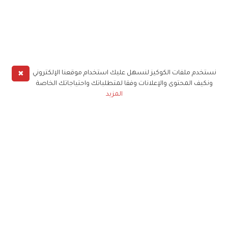
✖
نستخدم ملفات الكوكيز لنسهل عليك استخدام موقعنا الإلكتروني
ونكيف المحتوى والإعلانات وفقا لمتطلباتك واحتياجاتك الخاصة
المزيد
حملوا تطبيق
زهرة الخليج