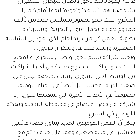
عالية، يعود باسم ياخور ونضال سيجري الشهيران
بشخصيتيهما "أسعد" و"جودة" ليقفا أمام كاميرا
المخرج الليث حجو لتصوير مسلسل جديد من تأليف
ممدوح حمادة، يحمل عنوان "الخربة". ويشارك في
بطولة العمل كل من دريد لحام الذي يعود إلى الشاشة
الصغيرة، ورشيد عساف، وشكران مرتجى...
وتعتبر شراكة باسم ياخور، ونضال سيجري، والمخرج
الليث حجو، والكاتب ممدوح حمادة من أهم الشراكات
في الوسط الفني السوري، بسبب نجاحهم ليس على
صعيد الدراما فحسب، بل أيضاً في الحياة اليومية،
خصوصاً في الأحداث الأخيرة التي شهدتها سوريا. إذ
شاركوا في فض اعتصام في محافظة اللاذقية وتهدئة
الأوضاع في الشارع.
يذكر أنّ العمل الكوميدي الجديد يتناول قصة عائلتين
تعيشان في قرية صغيرة وهما على خلاف دائم مع