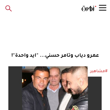
عمرو دياب وتامر حسني... "ايد واحدة"!
#مشاهير