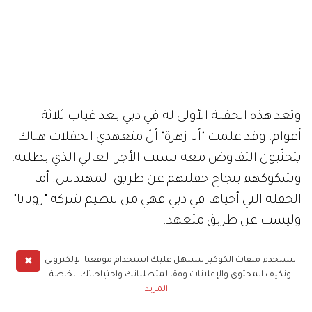
وتعد هذه الحفلة الأولى له في دبي بعد غياب ثلاثة
أعوام. وقد علمت "أنا زهرة" أنّ متعهدي الحفلات هناك
يتجنّبون التفاوض معه بسبب الأجر العالي الذي يطلبه،
وشكوكهم بنجاح حفلتهم عن طريق المهندس. أما
الحفلة التي أحياها في دبي فهي من تنظيم شركة "روتانا"
وليست عن طريق متعهد.
✖
نستخدم ملفات الكوكيز لنسهل عليك استخدام موقعنا الإلكتروني
ماجد المهندس
مشاهير
ونكيف المحتوى والإعلانات وفقا لمتطلباتك واحتياجاتك الخاصة
المزيد