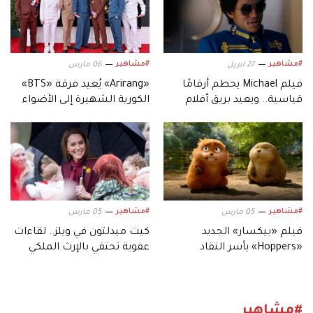
#مشاهير
#مشاهير
27 ابريل
06 مارس
فيلم Michael يحطم أرقامًا
«Arirang» يُعيد فرقة «BTS»
قياسية.. ويعيد بريق أفلام
الكورية الشهيرة إلى الأضواء
السيرة الموسيقية
#مشاهير
#مشاهير
05 مارس
05 مارس
فيلم «بيكسار» الجديد
كيت ميدلتون في ويلز.. لقاءات
«Hoppers» يأسر النقاد
عفوية تحتفي بالإرث الملكي
بعالمه.. وشخصياته المميزة
#مشاهير