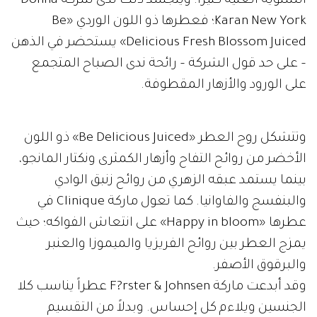
الشتوية الغنية كثيراً. ويتجسد ذلك لدى شركة Donna
Karan New York؛ فعطرها ذو اللون الوردي «Be
Delicious Fresh Blossom Juiced» يستحضر في الذهن
– على حد قول الشركة – رائحة ندى الصباح المتجمع
على الورود والأزهار المقطوفة.
وتتشكل روح العطر «Be Delicious Juiced» ذو اللون
الأخضر من روائح التفاح وأزهار الكمثرى ونكتار المانجو،
بينما يستمد عبقه الزهري من روائح زنبق الوادي
والبنفسج والفاوانيا. كما تعول ماركة Clinique في
عطرها «Happy in bloom» على انتعاش الفواكه؛ حيث
يمزج العطر بين روائح الفريزيا والميموزا والعنبر
والبرقوق الأصفر.
وقد أبدعت ماركة F?rster & Johnsen عطراً يناسب كلا
الجنسين ويلاءم كل إحساس. وبدلاً من التقسيم