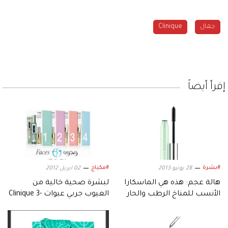
جمال
Clinique
إقرأ أيضاً
#بشرة
#مكياج
28 يونيو 2013
02 ابريل 2012
هالة عجم: هذه هي الماسكارا
لبشرة صحية خالية من
الأنسب للمناخ الرطب والحار
العيوب جربي عبوات Clinique 3-
Stepمن محلات Faces!