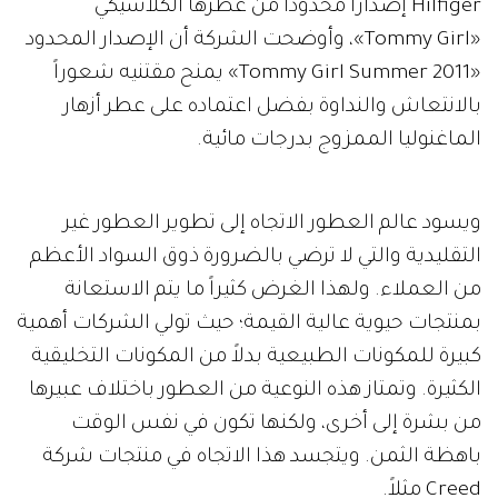
Hilfiger إصداراً محدوداً من عطرها الكلاسيكي
«Tommy Girl»، وأوضحت الشركة أن الإصدار المحدود
«Tommy Girl Summer 2011» يمنح مقتنيه شعوراً
بالانتعاش والنداوة بفضل اعتماده على عطر أزهار
الماغنوليا الممزوج بدرجات مائية.
ويسود عالم العطور الاتجاه إلى تطوير العطور غير
التقليدية والتي لا ترضي بالضرورة ذوق السواد الأعظم
من العملاء. ولهذا الغرض كثيراً ما يتم الاستعانة
بمنتجات حيوية عالية القيمة؛ حيث تولي الشركات أهمية
كبيرة للمكونات الطبيعية بدلاً من المكونات التخليقية
الكثيرة. وتمتاز هذه النوعية من العطور باختلاف عبيرها
من بشرة إلى أخرى، ولكنها تكون في نفس الوقت
باهظة الثمن. ويتجسد هذا الاتجاه في منتجات شركة
Creed مثلاً.