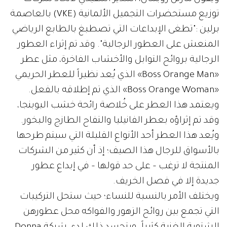
توزيع مستحضرات التجميل الألمانية (VKE) بالعاصمة
برلين :"تطغى الإبداعات التي تصطبغ بالطابع الرياضي
المنعش على العطور الرجالية". وقد تم إثراء العطور
الرجالية بروائح التوابل والأخشاب الفاخرة، مثل عطر
«Boss Orange Man» الذي يُعد نظيراً للعطر الحريمي
«Boss Orange Woman» الذي تم إطلاقه بالفعل.
ويعتمد هذا العطر على خُلاصة رائحة خشب البوبنجا،
وقد تم إثراؤه بعطر الفانيليا والتفاح الطازج والبخور.
ويُعد هذا العطر أحد الأنواع القليلة التي سيتم طرحها
بالأسواق للرجال هذا الصيف؛ إذ أن كثير من الشركات
المنتجة لا ترغب – على حد قولها – في إبداع عطور
جديدة إلا في فصل الخريف.
ويختلف الأمر بالنسبة للنساء؛ حيث ستحل التركيبات
التي تجمع بين روائح الزهور والفواكه محل عطورهن