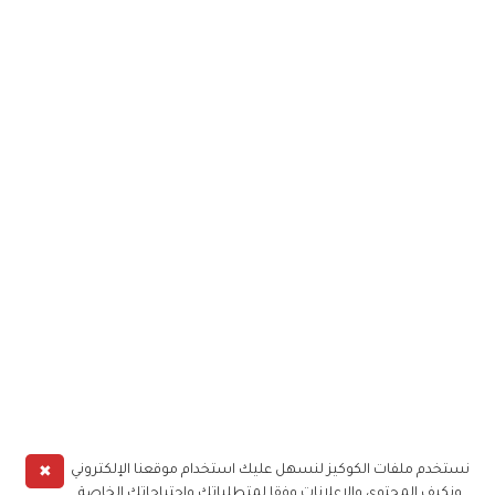
✖
نستخدم ملفات الكوكيز لنسهل عليك استخدام موقعنا الإلكتروني
ونكيف المحتوى والإعلانات وفقا لمتطلباتك واحتياجاتك الخاصة