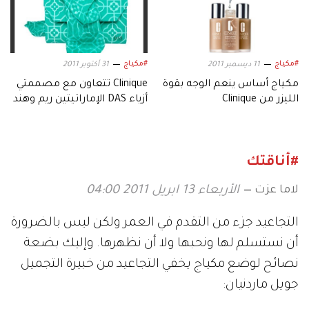
#مكياج
#مكياج
11 ديسمبر 2011
31 أكتوبر 2011
مكياج أساس ينعم الوجه بقوة
Clinique تتعاون مع مصممتي
الليزر من Clinique
أزياء DAS الإماراتيتين ريم وهند
بلجافلا
#أناقتك
لاما عزت
الأربعاء 13 ابريل 2011 04:00
التجاعيد جزء من التقدم في العمر ولكن ليس بالضرورة
أن نستسلم لها ونحبها ولا أن نظهرها. وإليك بضعة
نصائح لوضع مكياج يخفي التجاعيد من خبيرة التجميل
جويل ماردنيان: