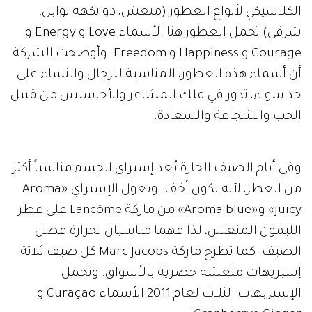
الكلاسيكي لأنواع العطور (منعش، ذو نكهة توابل،
شرقي) تحمل العطور هنا الأسماء Love و Energy و
Courage و Happiness و Freedom. وأوضحت الشركة
أن أسماء هذه العطور، المناسبة للرجال والنساء على
حد سواء، تدور في فلك المشاعر والأحاسيس من قبيل
الحب والشجاعة والسعادة.
وفي أيام الصيف الحارة يُعد إسبراي الجسم مناسباً أكثر
من العطر، لأنه يكون أخف. ويعول الإسبراي «Aroma
juicy» و«Aroma blue» من ماركة Lancôme على عطر
الليمون المنعش، لذا فهما مناسبان لحرارة فصل
الصيف. كما تطرح ماركة Marc Jacobs كل صيف ثلاثة
إسبريهات منعشة حصرية بالأسواق. وتحمل
الإسبريهات الثلاث لعام 2011 الأسماء Curaçao و