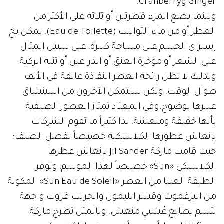
Ginger وCranberry.
وبينما يضع المرء قطرتين أو ثلاثة على الأكثر من
العطر أو من ماء التواليت (Eau de Toilette)، يمكن بخ
إسبراي الجسم على مساحة كبيرة، على سبيل المثال
على الشعر أو مؤخرة العنق أو الذراعين أو ثنية الركبة.
وبذلك لا تظل رائحة العطر النفاذة عالقة في الأنف
طوال الوقت، ولكن سيتمكن الآخرون من استنشاق
عبيرها بوضوح.وفي المعتاد تمتاز العطور الصيفية
بأنها خفيفة ومنعشة، لذا كثيراً ما تقوم الشركات
بإنعاش عطورها الكلاسيكية خصيصاً لفصل الصيف؛
حيث قامت ماركة Jil Sander بإنعاش عطرها
الكلاسيكي «Sun» خصيصاً لهذا الموسم؛ وتوفر
الطبقة العليا من العطر «Sun Eau de Soleil» المكونة
من البرغموت وقشر الليمون والجريب فروت واجهة
تتسم بطابع عُشبي منعش. وبالمثل تطرح ماركة