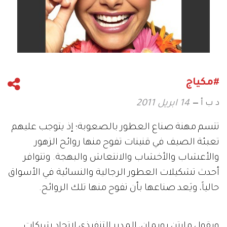
#مكياج
د ب أ
14 ابريل 2011
تتسم مهنة صناع العطور بالصعوبة؛ إذ يتوجب عليهم
تعبئة الصيف في قنينات تفوح منها روائح الزهور
والأعشاب والأخشاب والانتعاش والبهجة. وتتوافر
أحدث تشكيلات العطور الرجالية والنسائية في الأسواق
حالياً، ويَعد صناعها بأن تفوح منها تلك الروائح.
ويقول مارتن روبمان، المدير التنفيذي لاتحاد شركات