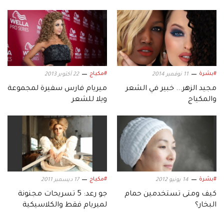
#بشرة
#مكياج
11 نوفمبر 2014
22 أكتوبر 2013
مجيد الزهر... خبير في الشعر
ميريام فارس سفيرة لمجموعة
والمكياج
ويلا للشعر
#بشرة
#مكياج
14 يونيو 2012
17 ديسمبر 2011
كيف ومتى تستخدمين حمام
جو رعد: 5 تسريحات مجنونة
البخار؟
لميريام فقط والكلاسيكية
لماجدة