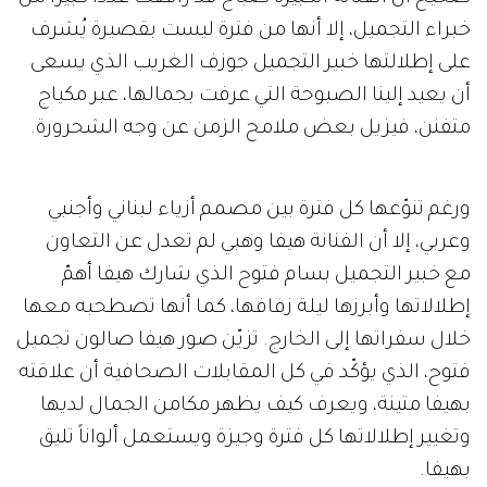
خبراء التجميل، إلا أنها من فترة ليست بقصيرة يُشرف
على إطلالتها خبير التجميل جوزف الغريب الذي يسعى
أن يعيد إلينا الصبوحة التي عرفت بجمالها، عبر مكياج
متفنن، فيزيل بعض ملامح الزمن عن وجه الشحرورة.
ورغم تنوّعها كل فترة بين مصمم أزياء لبناني وأجنبي
وعربي، إلا أن الفنانة هيفا وهبي لم تعدل عن التعاون
مع خبير التجميل بسام فتوح الذي شارك هيفا أهمّ
إطلالاتها وأبرزها ليلة زفافها، كما أنها تصطحبه معها
خلال سفراتها إلى الخارج. تزيّن صور هيفا صالون تجميل
فتوح، الذي يؤكّد في كل المقابلات الصحافية أن علاقته
بهيفا متينة، ويعرف كيف يظهر مكامن الجمال لديها
وتغيير إطلالاتها كل فترة وجيزة ويستعمل ألواناً تليق
بهيفا.