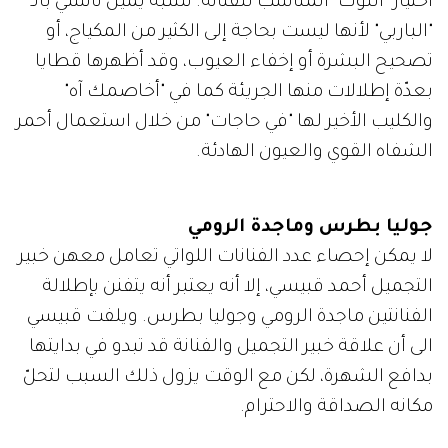
اختيار "اللوك" المناسب للفنانة. تشبّه يمين نانسي بالـ
"الباربي" لأنها ليست بحاجة إلى الكثير من المكياج، أو
تصحيح البشرة أو إخفاء العيوب، وقد أظهرها قطايا
بعدّة إطلالات منها الجريئة كما في "أخاصمك آه"
والكليب الأخير لها "في حاجات" من خلال استعمال أحمر
الشفاه القوي والعيون الهادئة.
جوليا بطرس وماجدة الرومي
لا يمكن إحصاء عدد الفنانات اللواتي تعامل معهن خبير
التجميل أحمد قبيسي، إلا أنه يعتبر أنه يتفنن بإطلالة
الفنانتين ماجدة الرومي وجوليا بطرس. ويلفت قبيسي
الى أن علاقة خبير التجميل والفنانة قد تبدو في بدايتها
بدافع الشهرة، لكن مع الوقت يزول ذلك السبب لتحلّ
مكانه الصداقة والاحترام.