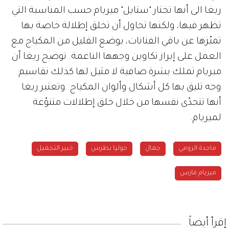
ريغا الى أنها تختار "ستايل" ميريام حسب المناسبة التي
تظهر فيها، ولكنها تحاول أن تخلق إطلالة خاصة بها
تميّزها عن باقي الفنانات، بوضع القليل من المكياج مع
العمل على إبراز تكاوين وجهها الناعمة. توضح ريغا أن
ميريام تملك بشرة صافية لا مثيل لها كذلك تقاسيم
وجه تليق بها كل أشكال وألوان المكياج. وتعتبر ريغا
أنها تتحدّى نفسها من خلال خلق إطلالات متنوّعة
لميريام.
ماجدة الرومي
جمال
جوليا بطرس
خبير التجميل
ميريام فارس
إقرأ أيضاً