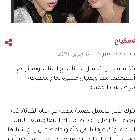
#مكياج
زينة حداد - بيروت
17 ابريل 2011
يتقاسم خبير التجميل أحياناً نجاح الفنانة، وقد ترتفع
أسهمهما معاً ويكتبان مسيرة نجاح محفوفة
بالإطلالات الجميلة.
يترك خبير التجميل بصمة مهمة في حياة الفنانة، لأنه
وحده القادر على الحفاظ على إطلالتها ويسعى لتثبيت
اسمها ويُظهرها بأبهى حلّة ويحافظ على ربيع شبابها.
صحيح أن الفنانة الكبيرة صباح قد رافقت عدداً كبيراً من