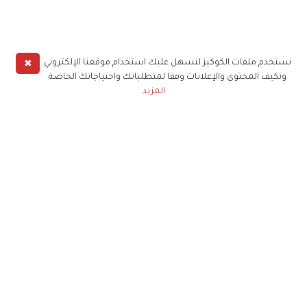
✖
نستخدم ملفات الكوكيز لنسهل عليك استخدام موقعنا الإلكتروني
ونكيف المحتوى والإعلانات وفقا لمتطلباتك واحتياجاتك الخاصة
المزيد
حملوا تطبيق
زهرة الخليج
الاشتراك للحصول على ملخص أسبوعي على بريدك