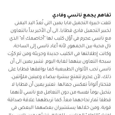
تفاهم يجمع نانسي وفادي
تلفت خبيرة التجميل مايا يمين التي تُعدّ اليد اليمنى
لخبير التجميل فادي قطايا، الى أن الأخير بدأ بالتعاون
مع نانسي عجرم في أوّل كليب لها "أخاصمك آه" الذي
نال محبة بين الجمهور، لأنه أعاد نانسي إلى الساحة،
وكانت إطلالتها في الكليب جديدة وجريئة ومن ثم كرّت
سبحة التعاون بينهما لغاية اليوم. تشير يمين الى أن
نانسي تحب الألوان الطبيعية كما يوافقها قطايا على
ذلك، لأن عجرم تتمتع ببشرة بيضاء وعينين ملوّنتين،
فتختار ألواناً تعكس جمالها. تعتبر يمين أن قطايا لا
يتخيل يوماً نفسه من دون التعامل مع نانسي لأنهما
قطفا ثمار نجاحهما معاً، كما تربطهما علاقة صداقة
قوية، ومن خلالها يستشيران بعضهما البعض في