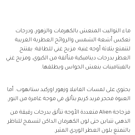
ماء التواليت المنعش بالكهرمات والزهور، ودرجات
تعكس أشعة الشمس والروائح العطرية الغريبة
لتتمتع بثلاثة أوجه غنية: مزيج غني للطاقة: يفتتح
العطر بدرجات ديناميكية متألقة من الكيوي، ومزيج غني
بالفيتامينات ينعش الحواس ويطلقها.
يحتوي على لمسات الفانيلا وزهور اوركيد ستانهوب. أما
العبوة فحجر فريد كريم يتألق في موجة غامرة من النور.
فزجاجة Alien متعددة الأوجه تتألق بدرجات رقيقة من
الذهبي تتباين حتى لون الكهرمان الداكن لتسمح للناظر
بالتمتع بلون العطر الوردي المثير.