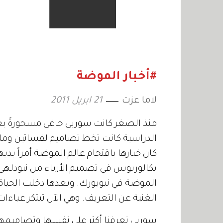
#أخبار الموضة
لاما عزت
21 ابريل 2011
منذ الصغر كانت سوربي جاغي مسحورةً بعال
الدراسية كانت تخط تصاميم لفساتين وملاب
كان خيارها باقتحام عالم الموضة أمراً ب
بكالوريوس في تصميم الأزياء من نيودلهي
الغنية عن التعريف. وهي الآن تبتكر عباءا
سوربي تعرفنا أكثر على نفسها وتصاميمه