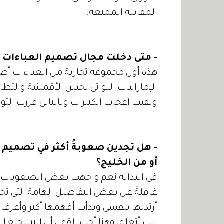
المقابلة الممتعة.
- متى دخلت مجال تصميم العباءات ول
هذه أول مجموعة تجارية من العباءات أص
الإماراتيات اللواتي يحببن الأقمشة والتطار
ولقيت إعجاب الكثيرات وبالتالي قررت الت
- هل تجدين صعوبةً أكثر في تصميم ال
أو من الخليج؟
في البداية نعم واجهت بعض الصعوبات. فأن
غافلةً عن بعض التفاصيل الهامة التي تحت
أرتديها بنفسي وبدأت أفهمها أكثر وأعرف ما
زلت أتعلم، وهنا أحب القول أن التشجيع ا