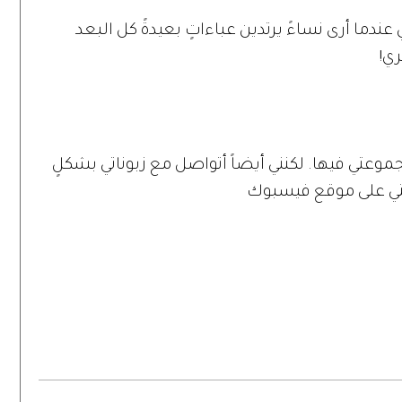
 عندما أرى نساءً يرتدين عباءاتٍ بعيدةً كل البعد
ري!
جموعتي فيها. لكنني أيضاً أتواصل مع زبوناتي بشكلٍ
ي على موقع فيسبوك