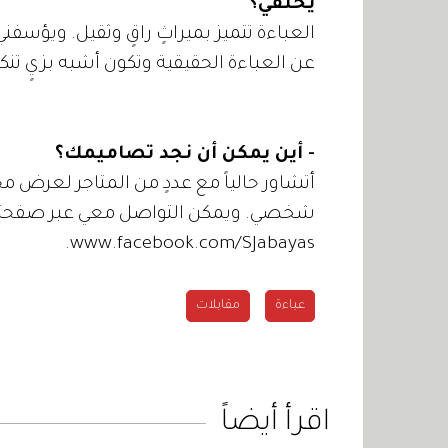
يختفي؟
العباءة تتميز بميراثٍ راقٍ وثقيل. ويؤسفني
عن العباءة الحقيقية وتكون أشبه بزيٍ تنك
- أين يمكن أن نجد تصاميمك؟
أتشاور حالياً مع عددٍ من المتاجر لعرض م
شخصي. ويمكن التواصل معي عبر صفحت
www.facebook.com/SJabayas.
عباءة
مقابلات
اقرأ أيضاً