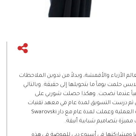
م الأزياء والأقمشة، وبدلاً من تدوين الملاحظات
س حلمت يوماً ما بتحويلها إلى حقيقة. وبالتالي
ديهياً عندما نضجت. وهكذا حصلت شوربي على
 ثم درست التسويق لمدة عام في معهد تقنيات
الموضة في نيويورك. وبعدها دخلت الحياة العملية وعملت لمدة عام مع دار Swarovski
ت مميزة بتصاميم شبابية أنيقة.
ا ومشاركتها في أسبوع دبي للموضة في هذه