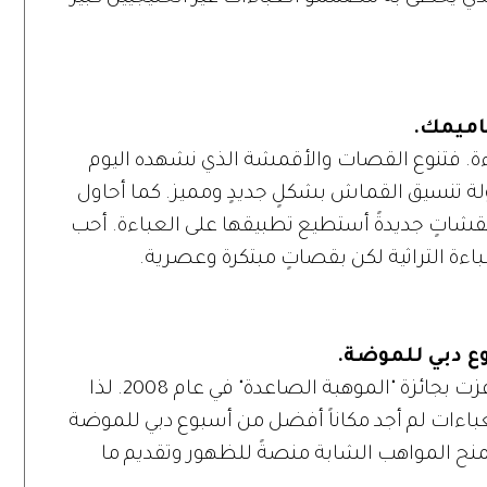
اميمك.
. فتنوع القصات والأقمشة الذي نشهده اليوم
اولة تنسيق القماش بشكلٍ جديدٍ ومميز. كما أحاول
ونقشاتٍ جديدةً أستطيع تطبيقها على العباءة. أحب
عباءة التراثية لكن بقصاتٍ مبتكرة وعصرية.
وع دبي للموضة.
علاقتي بأسبوع دبي للموضة بدأت عندما فزت بجائزة "الموهبة الصاعدة" في عام 2008. لذا
باءات لم أجد مكاناً أفضل من أسبوع دبي للموضة
نح المواهب الشابة منصةً للظهور وتقديم ما