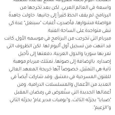
أصبحت اليوم نجمةً معروفة تتمتع بقاعدة شعبية
واسعة في العالم العربي. لكن بعد تخرجها من
البرنامج، لم يقف الحظ كثيراً إلى جانبها. حاولت جاهدةً
مواصلة مشوارها، فأصدرت أغنيات "سينغل" عدة كي
تبقى متواجدة على الساحة الفنية.
ميريام التي تخرجت من البرنامج في موسمه الأول، كانت
قد انتهت من تسجيل أول ألبوم لها. لكن الظروف التي
تمر بها سوريا والدول العربية، دفعتها إلى تأجيل
إصداره. بالإضافة إلى صوتها، تمتلك ميريام موهبة
ثانية هي التمثيل، خصوصاً أنّها خريجة المعهد العالي
للفنون المسرحية في دمشق. وقد شاركت أيضاً في
العديد من الأعمال والمسلسلات الدرامية. ومن
أعمالها الجديدة التي ستُعرض في رمضان المقبل
"صبايا" بجزئه الثالث، و"يوميات مدير عام" بجزئه الثاني
و"الزعيم".