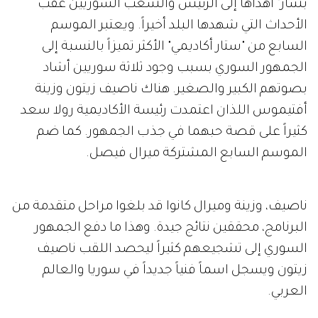
بشار" أهداها إلى الرئيس والشعب السوريين عقب
الأحداث التي شهدها البلد أخيراً. ويعتبر الموسم
السابع من "ستار أكاديمي" الأكثر تميزاً بالنسبة إلى
الجمهور السوري بسبب وجود ثلاثة سوريين أشاد
بصوتهم الكبير والصغير. هناك ناصيف زيتون وزينة
أفتيموس اللذان اعتمدت رئيسة الأكاديمية رولا سعد
كثيراً على قصة حبهما في جذب الجمهور. كما ضم
الموسم السابع المشتركة ميرال فيصل.
ناصيف، وزينة وميرال كانوا قد بلغوا مراحل متقدمة من
البرنامج، محققين نتائج جيدة. وهذا ما دفع الجمهور
السوري إلى تشجيعهم كثيراً ليحصد اللقب ناصيف
زيتون ويسجل اسماً فنياً جديداً في سوريا والعالم
العربي.