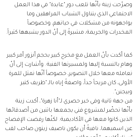
وصرّحت زينة بأنّها تلعب دور "عايدة" في هذا العمل
الاجتماعي الذي يتناول الشباب المراهقين وما
يواجهونه من مشكلات في حياتهم، وخصوصاً
المخدرات والجريمة، مشيرةً إلى أنّ الدور يشبهها كثيراً.
كما أكدت بأنّ العمل مع مخرج كبير بحجم أنزور أمر كبير
وهام بالنسبة إليها ولمسيرتها الفنية. وأشارت إلى أنّ
تعامله معها خلال التصوير، خصوصاً أنّها تمثل للمرة
الأولى، كان مريحاً جداً، واصفةً إياه بالـ "ظريف كتير
وبيجنن".
من جهة ثانية وفي خبر حصري لـ"أنا زهرة"، أكدت زينة
بأنّها تحضّر لمشروع فني يجمعها باثنين من أصدقائها
الذين كانوا معها في الأكاديمية. لكنّها رفضت الإفصاح
عن اسميهما، نافيةً أن يكون ناصيف زيتون صاحب لقب