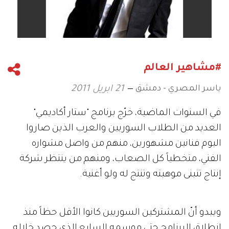
#مشاهير العالم
ياسر المصري - دمشق
21 ابريل 2011
في السنوات الماضية، خرّج برنامج "ستار أكاديمي"
العديد من الطلاب السوريين والعرب الذين صاروا
اليوم فنانين مشهورين، منهم من واصل مشواره
الفني، متخطياً كل الصعاب، ومنهم من ينتظر شركة
إنتاج تتبنى موهبته وتنتج له ولو أغنية.
ويبدو أنّ المشتركين السوريين كانوا الأقل حظاً منذ
انطلاق البرنامج حتى موسمه السابع الذي حصد خلاله