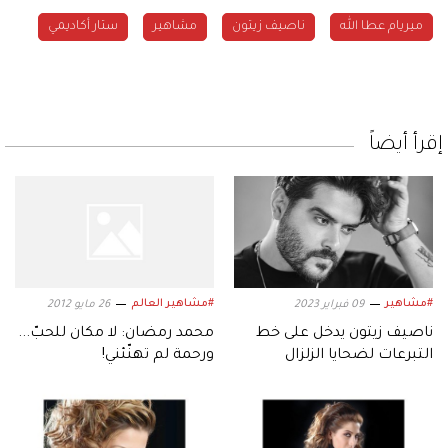
ميريام عطا الله
ناصيف زيتون
مشاهير
ستار أكاديمي
إقرأ أيضاً
#مشاهير
#مشاهير العالم
09 فبراير 2023
26 مايو 2012
ناصيف زيتون يدخل على خط
محمد رمضان: لا مكان للحبّ...
التبرعات لضحايا الزلزال
ورحمة لم تهنّئني!