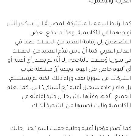
العربية والإنكليزية.
كما ارتبط اسمه بالمشتركة المصرية لارا اسكندر أثناء
تواجدهما في الأكاديمية. وهذا ما دفع بعض
المتعهدين إلى إقامة العديد من الحفلات لهما في
العالم العربي. كما أنّ باش قدّم العديد من الحفلات
في سوريا وُصفت بالناجحة. إلا أنّه لم يصدر أي أغنية أو
أي ألبوم خاص حتى اليوم. ويبدو أنّ مشكلة غياب
الشركات في سوريا تقف وراء ذلك. لكنه لم يستسلم،
بل قام بإعادة تسجيل أغنية "رح أنساكي" التي ـ كما يعلم
الجميع ـ ألفها وغنّاها باش خلال فترة إقامته في
الأكاديمية ونالت نصيبها من الشهرة آنذاك.
كما أصدر مؤخراً أغنية وطنية حملت اسم "نحنا رجالك