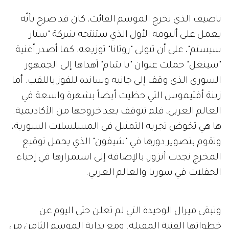
ناصيف الذي تخرج الموسم الفائت، كان قد صرح بأنّه
يعمل على ألبومه الأول الذي ستنتجه شركة "ستار
سيستم"، على أن تتولى "روتانا" توزيعه. كما أصدر أغنية
"سينغل" حملت عنوان "يا شام" أهداها إلى الجمهور
السوري الذي وقف إلى جانبه وسانده للفوز باللقب. أما
زينة أفتيموس التي حظيت أيضاً بشهرة واسعة في
العالم العربي، فلم تتوقف بعد خروجها من الأكاديمية.
ها هي تخوض تجربة التمثيل في المسلسلات السورية،
وتقوم بتصوير دورها في "شيفون" الذي يحمل توقيع
المخرج نجدت أنزور، بالإضافة إلى استمرارها في إحياء
الحفلات في سوريا والعالم العربي.
وتبقى ميرال الوحيدة التي لم تعلن حتى اليوم عن
خطواتها الفنية المقبلة. ومع بداية الموسم الثامن من