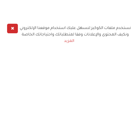
✖
نستخدم ملفات الكوكيز لنسهل عليك استخدام موقعنا الإلكتروني
ونكيف المحتوى والإعلانات وفقا لمتطلباتك واحتياجاتك الخاصة
المزيد
حملوا تطبيق
زهرة الخليج
الاشتراك للحصول على ملخص أسبوعي على بريدك