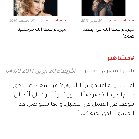
#مشاهير العالم
#مشاهير العالم
30 ابريل 2012
07 ديسمبر 2010
ميريام عطا الله في "بقعة
ميريام عطا الله مرتشية
ضوء"
#مشاهير
ياسر المصري - دمشق
الأربعاء 20 ابريل 2011 04:00
أعربت زينة أفتيموس لـ"أنا زهرة" عن سعادتها بدخول
عالم الدراما، خصوصاً السورية. وأشارت إلى أنّها لن
تتوقف عن العمل في التمثيل، وأنّها ستواصل هذا
المشوار الذي تحبه كثيراً.