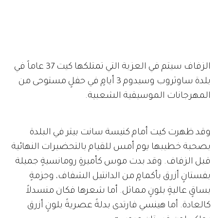
الزفاف سيتم في العزبة التي تمتلكها كيت 37 عاماً في
بلدة ساوثروب وسيدوم 3 أيامٍ في حفلٍ مستوحى من
المهرجانات الموسيقية الشعبية.
وقد ظهرت كيت أمام كنيسة سانت بيتر في البلدة
بصحبة خطيبها يوم أمس للقيام بالتحضيرات النهائية
قبل الزفاف. وقد بدت موس كأميرةٍ رومانسيةٍ جميلة
بفستانٍ أزرق بأكمامٍ من الدانتيل الشفاف، وجزمةٍ
بساقٍ عاليةٍ بلونٍ مماثل. أما شعرها فكان منسدلاً
كالعادة. أما هينسي فارتدى بدلةً عصريةً بلونٍ أزرق