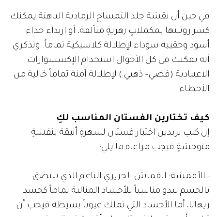
في حين أن نقشة جلد التمساح الرمادية الباهتة يمكنك
كسر روتينها بمكملاتٍ زهريةٍ متألقة، أو ارتداء حذاء
أسود وحقيبة سوداء لإطلالة كلاسيكية تماماً. وتذكري
أنه يمكنك في كل الأحوال استخدام الإكسسوارات
الاعتيادية (فضي– ذهبي ) لإطلالة آمنة تماماً خالية من
الأخطاء.
كيف تختارين الفستان المناسب لكِ
إن كنتِ تريدين اختيار فستان لسهرةِ أنيقة بنقشةٍ
متوحشةٍ فيجب مراعاة ما يلي:
- الأقمشة: القماش الحريري الناعم الذي يلتصق
بالجسم يبدو مناسباً للأجساد المثالية تماماً كجسد
ريهانا، أما الأجساد التي تملك عيوباً بسيطة فيجب أن