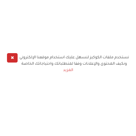
✖
نستخدم ملفات الكوكيز لنسهل عليك استخدام موقعنا الإلكتروني
ونكيف المحتوى والإعلانات وفقا لمتطلباتك واحتياجاتك الخاصة
المزيد
حملوا تطبيق
زهرة الخليج