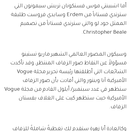
أما اشبينتي موس فستكونان تريش سيمونون التي
سترتدي فستاناً من Erdem وسايدي فروست طليقة
الممثل جود لو والتي سترتدي فستاناً من تصميم
Christopher Beale.
وسيكون المصور العالمي الشهير ماريو تستينو
مسؤولاً عن التقاط صور الزفاف المنتظر، وقد تأكدت
الشائعات التي أطلقتها رئيسة تحرير مجلة Vogue
الأميركية آنا وينتور والتي أفادت بأن صور الزفاف
ستظهر في عدد سبتمبر/ أيلول القادم من مجلة Vogue
الأميركية حيث ستظهر كيت على الغلاف بفستان
الزفاف.
وكالعادة أنا زهرة ستقدم لك تغطيةً شاملةً للزفاف