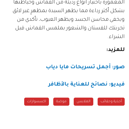
المغمورة باختيار أنواع رديئة من القماش وخياطتها
بشكل أكثر رداءة مما يظهر السيدة بمظهرٍ غير لائق
ويخفي محاسن الجسد ويظهر العيوب، تأكدي من
تجربتك للفستان والشعور بملمس القماش قبل
الشراء.
للمزيد
:
صور: أجمل تسريحات مايا دياب
فيديو: نصائح للعناية بالأظافر
أحذية وحقائب
الملابس
موضة
اكسسوارات