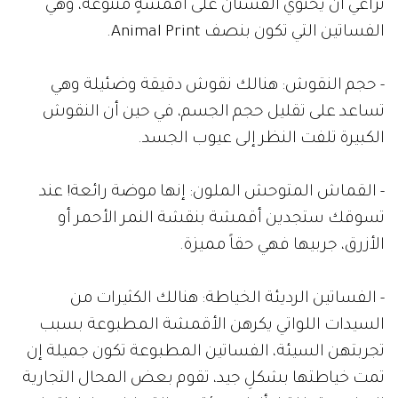
تراعي أن يحتوي الفستان على أقمشةٍ متنوعة، وهي
الفساتين التي تكون بنصف Animal Print.
- حجم النقوش: هنالك نقوش دقيقة وضئيلة وهي
تساعد على تقليل حجم الجسم، في حين أن النقوش
الكبيرة تلفت النظر إلى عيوب الجسد.
- القماش المتوحش الملون: إنها موضة رائعة! عند
تسوقك ستجدين أقمشة بنقشة النمر الأحمر أو
الأزرق، جربيها فهي حقاً مميزة.
- الفساتين الرديئة الخياطة: هنالك الكثيرات من
السيدات اللواتي يكرهن الأقمشة المطبوعة بسبب
تجربتهن السيئة، الفساتين المطبوعة تكون جميلة إن
تمت خياطتها بشكلِ جيد، تقوم بعض المحال التجارية