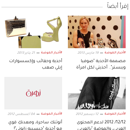
إقرأ أيضاً
#أخبار الموضة
#أخبار الموضة
19 مارس 2013
21 يناير 2013
مصممة الأحذية "صوفيا
أحذية وحقائب وإكسسوارات
ويبستر".. أحذيتي لكل امرأة
إيلي صعب
تحافظ على الطفلة بداخلها
#أخبار الموضة
#أخبار الموضة
12 ديسمبر 2012
04 أغسطس 2012
12/12/ 2012 لدعم المحتوى
أنوثتك ساحرة، ومعدنكِ قوي
العربي، والموضة "بالعربي
مع أحذية "جيسبيه زانوتي"!