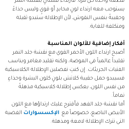
قطعةً واحدةً كل مرة. فارتداء فستانٍ بنقشة النمر
يستوجب معه ارتداء لونٍ محايدٍ أو قويٍ وليس حذاءً
وحقيبةً بنفس النقوش، لأن الإطلالة ستبدو ثقيلة
ومتكلفة للغاية.
أفكار إضافية للألوان المناسبة
أصبح ارتداء اللون الأحمر القوي مع نقشة جلد النمر
تقليداً عالمياً في الموضة، ولكنه تقليد مغامر ويناسب
الفتيات الجريئات. إن كنتِ تفضلين الإطلالة الكلاسيكية
فسيبدو حمل حقيبة كلاتش بلونٍ كلون البشرة وحذاءٍ
من نفس اللون، يعكس إطلالة كلاسيكية مذهلةً
تماماً.
أما نقشة جلد الفهد فأقترح عليك ارتداؤها مع اللون
الأبيض الناصع، خصوصاً مع
الإكسسوارات
الفضية
التي تترك الإطلالة لامعة ومذهلة.