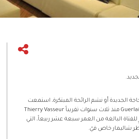
اجة الجديدة أو نشم الرائحة المبتكرة، استمعت
بشوق واستمتاع إلى حديث مبتكر عطور Guerlain منذ ثلاث سنوات تقريباً Thierry Vasseur
 للفتاة البالغة من العمر سبعة عشر ربيعاً، التي
 عطر شاليمار خاص فيّ.