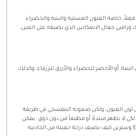
فعلاً، خاصة العيون العسلية والبنية والخضراء.
 وراقبي جمال الانعكاس الذي يضيفه على العين،
البنية، أو الأخضر للخضراء والأزرق للزرقاء، وكذلك
لى لون العيون، ولكن صعوبة البنفسجي في طريقة
لكي لا يظهر مبتذلاً أو مطبقاً من دون ذوق. يمكن
وضع خط رفيع بدلاً من الآي لاينر Eye Liner وسترين كيف يضيف درجة جميلة من الجاذبية