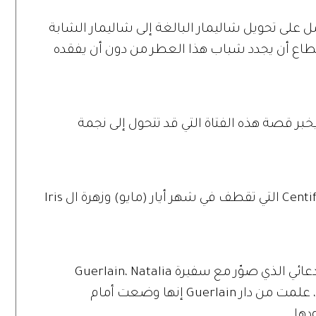
ن هذه الجملة بدأ Thierry بالعمل على تحويل شاليمار البالغة إلى شاليمار الشابة
تطاع أن يجدد شباب هذا العطر من دون أن يفقده
لعطر الجديد Shalimar Parfum Initial يخبر قصة هذه الفتاة التي قد تتحول إلى نجمة
ومن أهم مكونات هذا العطر هي وردة Centifolia التي تقطف في شهر أيار (مايو) وزهرة ال Iris
والطريف في الأمر أنه بعد رؤيتي للفيلم الدعائي الذي صوّر مع سفيرة Guerlain، Natalia
Vodianova والذي تبدو فيه رائعة كعادتها، علمت من دار Guerlain إنها وضعت أمام
دها.