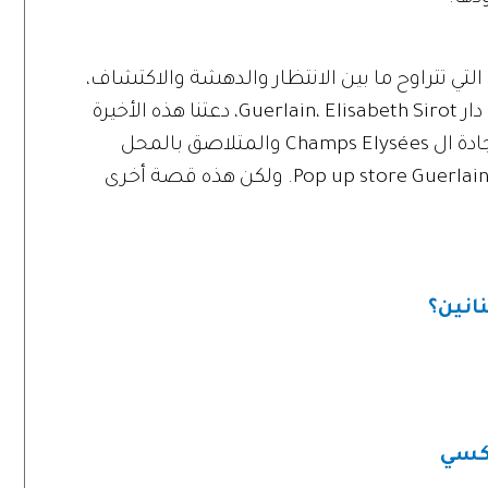
تي تتراوح ما بين الانتظار والدهشة والاكتشاف،
وقبل توديعنا لمديرة العلاقات العامة في دار Guerlain، Elisabeth Sirot، دعتنا هذه الأخيرة
لاكتشاف المحل الجديد ل Guerlain على جادة ال Champs Elysées والمتلاصق بالمحل
السابق المشهور، والذي أطلق عليه إسم Pop up store Guerlain. ولكن هذه قصة أخرى
انين؟
اكسي