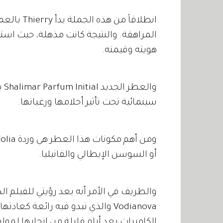
انطلاقاً م
المراهقة. والنتيجة كانت مذهلة، حيث اس
هويته وقيمته.
وا
سينمائية تحت تأثير أحلامها ورغباتها.
أو السوسن الإيطالي والفانيليا.
الكاميرات بعد أيام قليلة من إنجابها لمولو