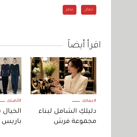
جمال
عطر
اقرأ أيضاً
#جمالك
#أناقتك
دليلكِ الشامل لبناء
الخيال 
مجموعة فرش
باريس لل
المكياج المثالية