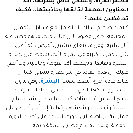
مَظْهَر المرأة، وبشكل خاص بشرتها، أحد
العناوين المهمة لتألقها وجاذبيتها.. فكيف
تحافظين عليها؟
كلامكِ صحيح، لذلك أنا أتعامل مع وسائل التجميل
المختلفة بعقل مفتوح، لأن هناك منها ما هو خطير وله
آثار سلبية. وفي ما يتعلق ببشرتي، أحرص دائماً على
شرب كميات كبيرة من المياه، لأنها تحافظ على نضارة
البشرة ونقائها، وتجعلها أكثر نعومةً وجاذبية. ولا أخفي
عليك، أنّ هذه العادة هي سر نضارة بشرتي، كما أن
هناك عادة أخرى أتّبعها لصحة
البشرة
، وهي تناول
الخضار والفاكهة الذي يساعد على إمداد البشرة بما
تحتاج إليه من فيتامينات، كما يساعد على شد مسام
البشرة وترطيبها وينعشها، إضافة إلى أنني أحرص على
ممارسة الرياضة التي بدورها تساعد على تجديد الدورة
الدموية، وشد الجلد وإعطائي رشاقة دائمة.