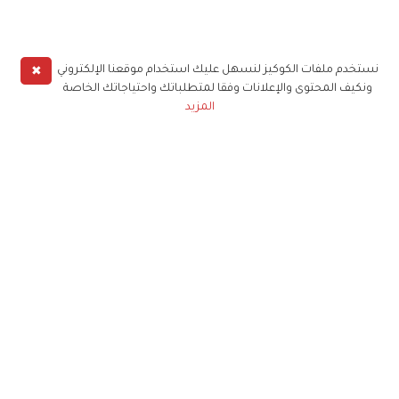
✖
نستخدم ملفات الكوكيز لنسهل عليك استخدام موقعنا الإلكتروني
ونكيف المحتوى والإعلانات وفقا لمتطلباتك واحتياجاتك الخاصة
المزيد
حملوا تطبيق
زهرة الخليج
الاشتراك للحصول على ملخص أسبوعي على بريدك