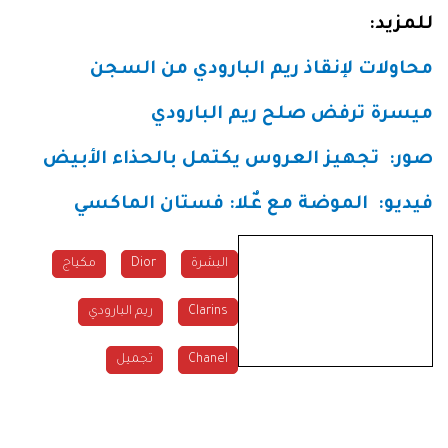
للمزيد
:
محاولات لإنقاذ ريم البارودي من السجن
ميسرة ترفض صلح ريم البارودي
صور
:
تجهيز العروس يكتمل بالحذاء الأبيض
فيديو
:
الموضة مع عٌلا: فستان الماكسي
البشرة
Dior
مكياج
Clarins
ريم البارودي
Chanel
تجميل