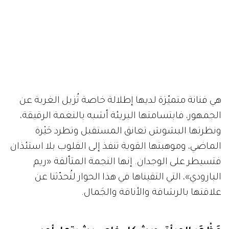
هي فنانة متميّزة لديها إطلالة خاصة تُزيل الغربة عن
الجمهور، فابتسامتها البريئة أشبه بالنغمة الرقيقة،
ونظرتها البشوش تعانق المستقبل وتطرد حَيْرة
الماضي، وموهبتها القوية تنفذ إلى القلوب بلا استئذان
فتسيطر على الوجدان. إنها النجمة المتألقة «ريم
البارودي»، التي التقيناها في هذا الحوار لتُحدّثنا عن
علاقتها بالرشاقة والأناقة والجَمال.