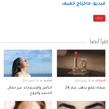
فيديو: ماكياج خفيف
جمال
إقرأ أيضاً
#جمالك
#بشرة
19 يوليو 2025
18 أكتوبر 2017
شفاه تلمع بذهب عيار 24
التأمل والإسترخاء: سر جمال
الجسد والروح