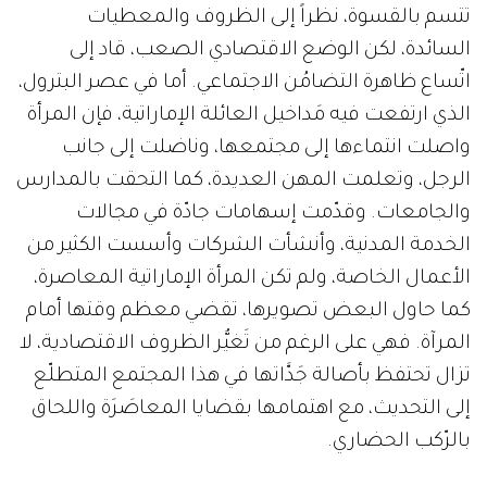
تتسم بالقسوة، نظراً إلى الظروف والمعطيات
السائدة، لكن الوضع الاقتصادي الصعب، قاد إلى
اتّساع ظاهرة التضامُن الاجتماعي. أما في عصر البترول،
الذي ارتفعت فيه مَداخيل العائلة الإماراتية، فإن المرأة
واصلت انتماءها إلى مجتمعها، وناضلت إلى جانب
الرجل، وتعلمت المهن العديدة، كما التحقت بالمدارس
والجامعات. وقدّمت إسهامات جادّة في مجالات
الخدمة المدنية، وأنشأت الشركات وأسست الكثير من
الأعمال الخاصة، ولم تكن المرأة الإماراتية المعاصرة،
كما حاول البعض تصويرها، تقضي معظم وقتها أمام
المرآة. فهي على الرغم من تَغيُّر الظروف الاقتصادية، لا
تزال تحتفظ بأصالة جَدَّاتها في هذا المجتمع المتطلّع
إلى التحديث، مع اهتمامها بقضايا المعاصَرَة واللحاق
بالرّكب الحضاري.