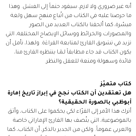
أنه غير ضروري ولا لازم، سيقود حتماً إلى الفشل. وهذا
ما حرصنا عليه في الكتاب من اتّباع منهج سهل ولغة
ميسّرة، كما ألحقنا بالكتاب العديد من الصور
والمصورات والخرائط ووسائل الإيضاح المختلفة، التي
تزيد في تشويق القارئ لمتابعة القراءَة. ولهذا، نأمل أن
يكون الكتاب قد جاء مطابقاً لـمَـا ينتظره القارئ منا،
فائدة وسهولة ومتعة للعقل والنظر.
كتاب متميّز
هل تعتقدين أن الكتاب نجح في إبراز تاريخ إمارة
أبوظبي بالصورة الحقيقية؟
أترك هذا الأمر إلى القرّاء لكي يحكموا على الكتاب، وأثـق
بالموضوعية، التي يتّصف بها القارئ الإماراتي خاصة
والعربي عموماً. ولكن من الجدير بالذكر، أن الكتاب، كما