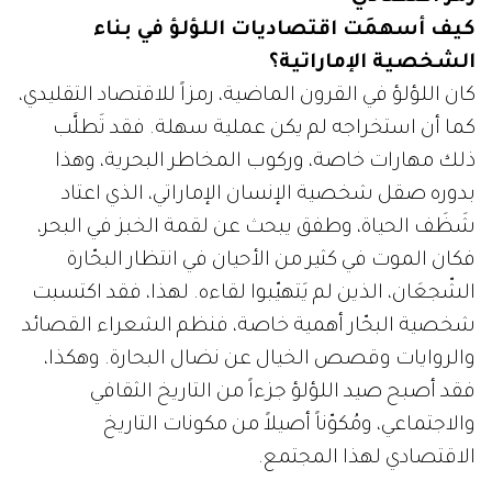
كيف أسهمَت اقتصاديات اللؤلؤ في بناء
الشخصية الإماراتية؟
كان اللؤلؤ في القرون الماضية، رمزاً للاقتصاد التقليدي،
كما أن استخراجه لم يكن عملية سهلة. فقد تَطلَّب
ذلك مهارات خاصة، وركوب المخاطر البحرية، وهذا
بدوره صقل شخصية الإنسان الإماراتي، الذي اعتاد
شَظَف الحياة، وطفق يبحث عن لقمة الخبز في البحر،
فكان الموت في كثير من الأحيان في انتظار البحّارة
الشّجعَان، الذين لم يَتهيّبوا لقاءه. لهذا، فقد اكتسبت
شخصية البحّار أهمية خاصة، فنظم الشعراء القصائد
والروايات وقصص الخيال عن نضال البحارة. وهكذا،
فقد أصبح صيد اللؤلؤ جزءاً من التاريخ الثقافي
والاجتماعي، ومُكوّناً أصيلاً من مكونات التاريخ
الاقتصادي لهذا المجتمع.