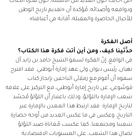
التي أجابت حول العديد من الأسئلة، حول فكرة الكتاب
ودوافعه وأصدائه، مُؤكدة أن «تقديم تاريخ الوطن
للأجيال الحاضرة والمقبلة، أمَانَـة في أعناقنا».
أصل الفكرة
حدِّثينا كيف، ومن أين أتت فكرة هذا الكتاب؟
في الواقع، إنّ الفكرة لسمو الشيخ حامد بن زايد آل
نهيان، رئيس ديوان ولي عهد إمارة أبوظبي. فقد اقترح
سموه أن أقوم مع زملائي الباحثين بإنجاز كتاب
مَوسُوعي، عن تاريخ إمارة أبوظبي، مع التركيز على علاقة
شعب الإمارة باللؤلـؤ، وذلك باعتبار أن اللؤلؤ مُجسّد
لتاريخ الإمارة. فقد ارتبط هذا المعدن بالإمارة عبر
التاريخ، وعكس في ما عكس العديد من أوجه حضارة
شعبنا ومجتمعنا، كما عكست مُعاناة صيد اللؤلؤ
نضال هذا الشعب، على المستويات الاقتصادية