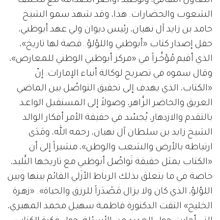
التعاون الثقافي، وتوطيد أواصر الصداقة مع مختلف
الشعوب والحضارات. هذا، وقد شهد سمو الشيخ
حامد بن زايد آل نهيان، رئيس ديوان ولي عهد أبوظبي،
حفل إصدار كتاب «أبوظبي واللؤلؤ..قصة لها تاريخ»،
الذي أقيم مُؤخَّـراً في «مركز أبوظبي الوطني للمعارض»،
وقال سموه في تصريح لوكالة أنباء الإمارات: إنّ
«الكتاب، الذي يهدف إلى تحقيق التواصُل بين الماضي
العريق والحاضر الزَّاهر، وصولاً إلى المستقبل الواعـد
بالتقدم والازدهار، يُجسّد في حقيقة الأمر أفكار الوالد
الشيخ زايد بن سلطان آل نهيان، رحمه الله، ومَدَى
ارتباطه بالأرض والشعب والوطن»، مشيراً إلى أن
«الكتاب يمثل حقيقة تَواصُل أبوظبي مع تاريخها التَّليد،
خاصة في ما يتعلق بذلك الرباط الأزَلي القائم بينها وبين
اللؤلؤ، الذي كان ولا يزال مَصْدَراً للرزق والحياة». «زهـرة
الخليج» التقت الدكتورة فاطمـة سهيـل محمد المهيري،