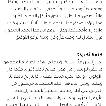
جاء في شهادة أحد كبار الباحثين، متميّزاً منهجاً وشكلاً
وموضوعاً، وقد كان التميُّز هَدَفي الدائم في البحث
والتَّمحيص، فالوطن يستحق منّا كل الجهود الخَيّرة.
وحتى نؤكد صدق هذا التوجه، حاولت ألاّ أترك شاردة ولا
واردة إلا وأحصيتها، وعلى الرغم من هذا الجهد المبذول،
فإن الكمَال لله وحده عزّ وجَلّ، ومنهُ نَرجُـو التوفيق.
كلمة أخيرة؟
لكل إنسان منَّا رسالة يؤديها في هذه الحياة، فالمهم هو
ما يبقَى للإنسان من عمل صالح يُخلّد ذكراه، فكما قال
الأولون: «وإنما المرء حديث بعده». فالتاريخ يحكم لنا
وعلينا. ونحن أبناء هذا البلد المعطاء، حريصون كل
الحرص على أداء رسالتنا، تجسيداً لانتمائنا إلى هذه
الأرض الطيّبة. ولقد حاولت بهذا الجهد الذي بذلته في
الكتاب، أن أدفع القارئ إلى أن يُولي المزيد من الاهتمام