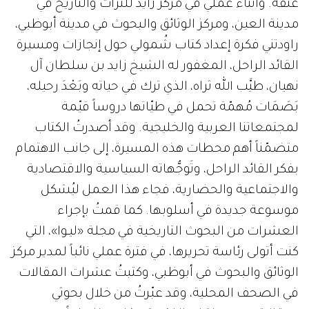
عُنقه. وأثناء عملي في مركز زايد للتراث والتاريخ في
مدينة العين، ومركز الوثائق والبحوث في مدينة أبوظبي،
راودتني فكرة إعداد كتاب شُمولي حول إنجازات ومسيرة
القائد الراحل، المغفور له الشيخ زايد بن سلطان آل
نهيان، طيَّب الله ثراه، الذي ترك في حياته وبَعْدَ رحيله،
بَصَمَات مُهمّة تحمل في طيّاتها دروساً قيّمة
لمجتمعاتنا العربية والخليجية. وقد أصدرتُ الكتاب
متضمّناً أهم محطات هذه المسيرة، إلى جانب الاهتمام
بفكر القائد الراحل، وتَوجُّهاته السياسية والاقتصادية
والاجتماعية والحضارية، فجاء هذا العمل ليُشكل
موسوعة جديدة في أسلوبها. كما قمتُ بإجراء
العشرات من البحوث التاريخية في مجلة «ليـوا»، التي
كنت أتولى رئاسة تحريرها، في فترة عملي نائباً لمدير مركز
الوثائق والبحوث في أبوظبي، وكتبتُ عشرات المقالات
في الصحف المحلية، وقد عبّرتُ من خلال بحوثي