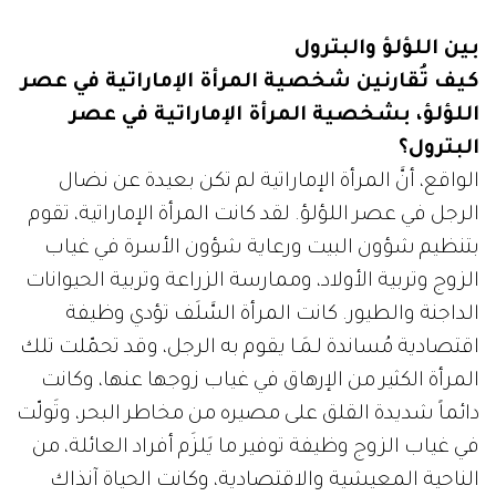
بين اللؤلؤ والبترول
كيف تُقارنين شخصية المرأة الإماراتية في عصر
اللؤلؤ، بشخصية المرأة الإماراتية في عصر
البترول؟
الواقع، أنَّ المرأة الإماراتية لم تكن بعيدة عن نضال
الرجل في عصر اللؤلؤ. لقد كانت المرأة الإماراتية، تقوم
بتنظيم شؤون البيت ورعاية شؤون الأسرة في غياب
الزوج وتربية الأولاد، وممارسة الزراعة وتربية الحيوانات
الداجنة والطيور. كانت المرأة السَّلَف تؤدي وظيفة
اقتصادية مُساندة لـمَـا يقوم به الرجل، وقد تحمّلت تلك
المرأة الكثير من الإرهاق في غياب زوجها عنها، وكانت
دائماً شديدة القلق على مصيره من مخاطر البحر، وتَولّت
في غياب الزوج وظيفة توفير ما يَلزَم أفراد العائلة، من
الناحية المعيشية والاقتصادية، وكانت الحياة آنذاك