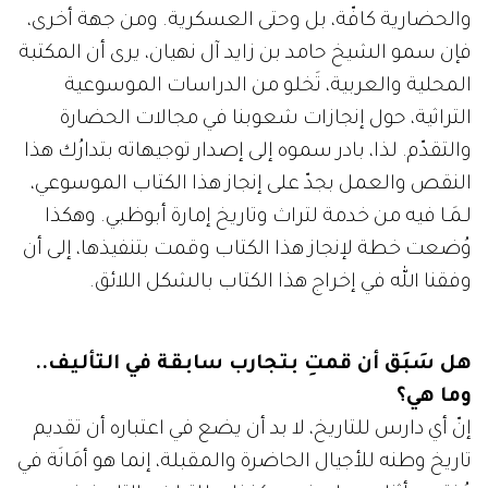
والحضارية كافّة، بل وحتى العسكرية. ومن جهة أخرى،
فإن سمو الشيخ حامد بن زايد آل نهيان، يرى أن المكتبة
المحلية والعربية، تَخلو من الدراسات الموسوعية
التراثية، حول إنجازات شعوبنا في مجالات الحضارة
والتقدّم. لذا، بادر سموه إلى إصدار توجيهاته بتدارُك هذا
النقص والعمل بجدّ على إنجاز هذا الكتاب الموسوعي،
لـمَـا فيه من خدمة لتراث وتاريخ إمارة أبوظبي. وهكذا
وُضعت خطة لإنجاز هذا الكتاب وقمت بتنفيذها، إلى أن
وفقنا الله في إخراج هذا الكتاب بالشكل اللائق.
هل سَبَق أن قمتِ بتجارب سابقة في التأليف..
وما هي؟
إنّ أي دارس للتاريخ، لا بد أن يضع في اعتباره أن تقديم
تاريخ وطنه للأجيال الحاضرة والمقبلة، إنما هو أمَانَة في