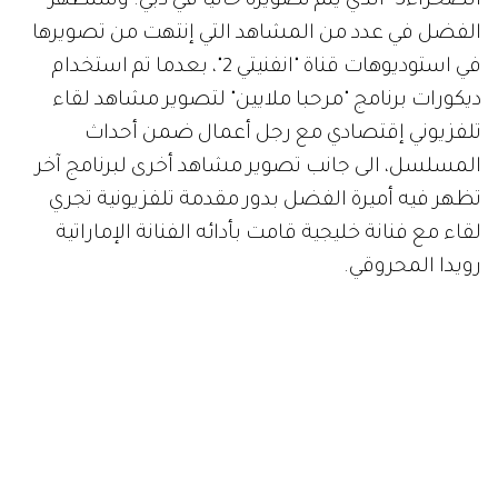
الصحراء3" الذي يتم تصويره حالياً في دبي. وستظهر
الفضل في عدد من المشاهد التي إنتهت من تصويرها
في استوديوهات قناة "انفنيتي 2"، بعدما تم استخدام
ديكورات برنامج "مرحبا ملايين" لتصوير مشاهد لقاء
تلفزيوني إقتصادي مع رجل أعمال ضمن أحداث
المسلسل، الى جانب تصوير مشاهد أخرى لبرنامج آخر
تظهر فيه أميرة الفضل بدور مقدمة تلفزيونية تجري
لقاء مع فنانة خليجية قامت بأدائه الفنانة الإماراتية
رويدا المحروقي.