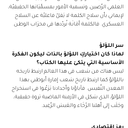
العلمي الرَّصين، وتسمية الأمور بمسمَّيَاتها الحقيقيّة،
لإيماني بأن سلاح الكلمة لا يَقلّ فاعليّة عن السلاح
العسكري. فالكلمة أمَانَـة نُردّدها في محرَاب الوطـن.
سر اللؤلؤ
لماذا كان اختياركِ اللؤلؤ بالذات ليكون الفكرة
الأساسية التي يتكئ عليها الكتاب؟
ليس هناك من شعب في هذا العالم ارتبط تاريخه
باللؤلؤ كما ارتبط تاريخ شعب إمارة أبوظبي بهذا
المعدن النَّفيس. فآباؤنا وأجدادنا بَرَعُـوا في استخراج
اللؤلؤ، الذي شكل في الأزمنة الماضية ثروة حقيقية،
وجَلَب إلى أهلنا الرّخَاء والعَيش الرَّغِيد.
رمز اقتصادي