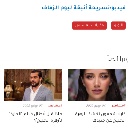
فيديو:تسريحة أنيقة ليوم الزفاف
اللؤلؤ
مقابلات المشاهير
إقرأ أيضاً
#مشاهير
#مشاهير
04 يوليو 2022
07 يونيو 2022
كارلا شمعون تكشف لزهرة
ماذا قال أبطال فيلم "الحارة"
الخليج عن جديدها
لـ"زهرة الخليج"؟