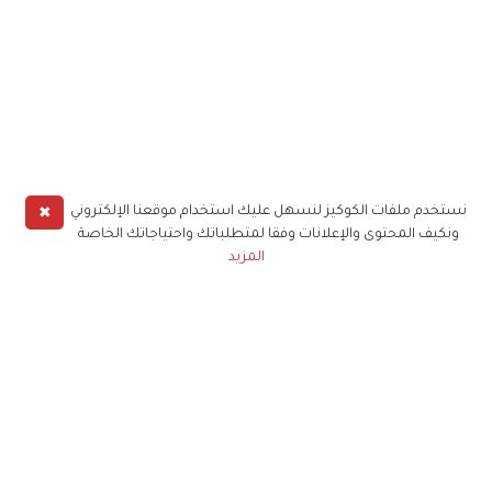
✖
نستخدم ملفات الكوكيز لنسهل عليك استخدام موقعنا الإلكتروني
ونكيف المحتوى والإعلانات وفقا لمتطلباتك واحتياجاتك الخاصة
المزيد
حملوا تطبيق
زهرة الخليج