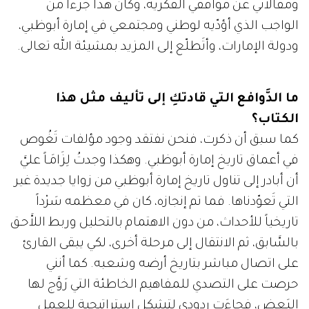
ومقالاتي عن مواقفي الفكرية، وكان هذا جزءاً من
الواجب الذي أؤدّيه لوطني ومجتمعي في إمارة أبوظبي،
ودولة الإمارات، وأتَطلّع إلى المزيد بمشيئة الله تعالى.
ما الدَّوافع التي قادتكِ إلى تأليف مثل هذا
الكتاب؟
كما سبق أن ذكرت، فنحن نفتقد وجود مؤلفات تَغُوص
في أعماق تاريخ إمارة أبوظبي. وهكذا وجدتُ لِزَامَـاً عليَّ
أن أبادر إلى تناول تاريخ إمارة أبوظبي من زوايا جديدة غير
التي تَعوّدناها. فما تم إنجازه، كان في معظمه سَرْداً
تاريخياً للأحداث، من دون الاهتمام بالتحليل وربط اللاَّحـق
بالسَّابق، ثم الانتقال إلى مرحلة أخرى، لكي يبقى القارئ
على اتصال مباشر بتاريخ أرضه وشعبه. كما أنني
حرصت على التصدي للمفاهيم الخاطئة التي رَوَّج لها
البَعض، فجاءَت ردودي لتشكل استراتيجية للعمل