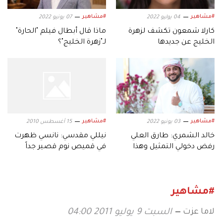
#مشاهير
#مشاهير
04 يوليو 2022
07 يونيو 2022
كارلا شمعون تكشف لزهرة
ماذا قال أبطال فيلم "الحارة"
الخليج عن جديدها
لـ"زهرة الخليج"؟
#مشاهير
#مشاهير
03 يونيو 2022
15 أغسطس 2010
خالد الشمري: طارق العلي
نيللي مقدسي: نانسي ظهرت
رفض دخولي التمثيل وهذا
في قميص نوم قصير جداً
جديدي
#مشاهير
لاما عزت
السبت 9 يوليو 2011 04:00