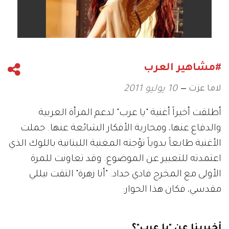
#مشاهير العرب
لاما عزت
10 يوليو 2011
أطلقت أخيراً أغنية "يا عرب" لدعم المرأة العربية
والدفاع عنها، ومحاربة الأفكار الشائعة عنها. حملت
الأغنية طابعاً بدوياً توّجته المغنية اللبنانية باللوك الذي
اعتمدته للتعبير عن الموضوع. وقد تعاونت للمرة
الأولى مع المخرج فادي حداد. "أنا زهرة" التقت نيللي
مقدسي، فكان هذا الحوار:
أخبرينا عن "يا عرب"؟