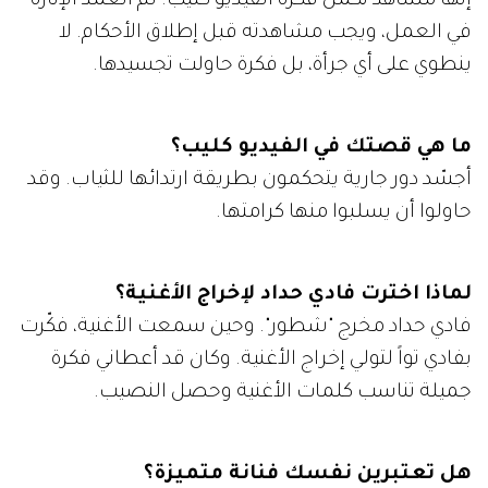
إنّها مشاهد تكمل فكرة الفيديو كليب. لم أتعمد الإثارة
في العمل، ويجب مشاهدته قبل إطلاق الأحكام. لا
ينطوي على أي جرأة، بل فكرة حاولت تجسيدها.
ما هي قصتك في الفيديو كليب؟
أجسّد دور جارية يتحكمون بطريقة ارتدائها للثياب. وقد
حاولوا أن يسلبوا منها كرامتها.
لماذا اخترت فادي حداد لإخراج الأغنية؟
فادي حداد مخرج "شطور". وحين سمعت الأغنية، فكّرت
بفادي تواً لتولي إخراج الأغنية. وكان قد أعطاني فكرة
جميلة تناسب كلمات الأغنية وحصل النصيب.
هل تعتبرين نفسك فنانة متميزة؟