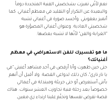
نعم لأنّني تميزت بشخصيتي الفنية المتجددة دوماً
والبعيدة عن التكرار أو التقليد في معظم أغنياتي. كما
أتميز بعفويتي. وأجسد صورة في أغنياتي تشبه
شخصيتي العادية. وعنوان أغنياتي المصوّرة هو
"الغرابة والفن" لأنّها لا تشبه بعضها.
ما هو تفسيرك للفن الاستعراضي في معظم
أغنياتك؟
حتى حين ظهرت وأنا أرقص في أحد مشاهد أغنيتي "في
يا نار ناري"، كان ذلك لدواعي القصة. ولا أقبل أن أتهم
بأنني أستعرض أو حتى جريئة ومبتذلة في أعمالي
خصوصاً بعد رحلة فنية تجاوزت العشر سنوات. هناك
قصة تفرض نفسها وتحتّم علينا ارتداء زي معين.