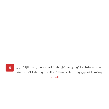
✖
نستخدم ملفات الكوكيز لنسهل عليك استخدام موقعنا الإلكتروني
ونكيف المحتوى والإعلانات وفقا لمتطلباتك واحتياجاتك الخاصة
المزيد
حملوا تطبيق