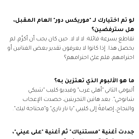
لو تم اختيارك لـ "موريكس دور" العام المقبل،
هل سترفضين؟
تقاطع بسرعة قائلة: لا لا لا. حين كان يجب أن أكرَّم، لم
يحصل هذا. إذا كانوا لا يعرفون تقدير بعض الفنانين أو
احترامهم، فلم عليّ احترامهم؟
ما هو الألبوم الذي تعتزين به؟
ألبومي الثاني "أهلي عرب" وفيديو كليب "شبكي
شانوحي". بعد هاتين التجربتين، حصدت الإعجاب
والنجاح، إضافةً إلى كليبي "يا نار ناري" و"محتاجة ليك".
جددت أغنية "مستنياك" ثم أغنية "على عيني"،