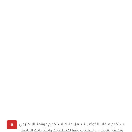
✖
نستخدم ملفات الكوكيز لنسهل عليك استخدام موقعنا الإلكتروني
ونكيف المحتوى والإعلانات وفقا لمتطلباتك واحتياجاتك الخاصة