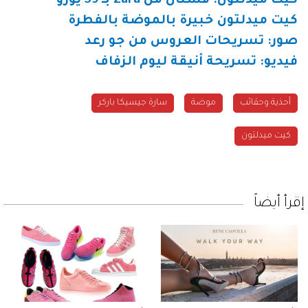
كيت ميدلتون: فستان من Zara بـ 59 يورو
كيت ميدلتون خبيرة بالموضة بالفطرة
صور: تسريحات العروس من جو رعد
فيديو: تسريحة أنيقة ليوم الزفاف
أحذية وحقائب
موضة
سارة جيسيكا باركر
كيت ميدلتون
إقرأ أيضاً