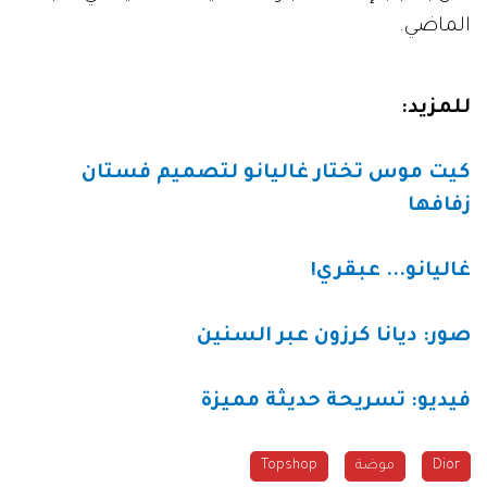
الماضي.
للمزيد:
كيت موس تختار غاليانو لتصميم فستان
زفافها
غاليانو... عبقري!
صور: ديانا كرزون عبر السنين
فيديو: تسريحة حديثة مميزة
Dior
موضة
Topshop