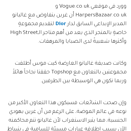
وورد في موقعي Vogue.co.uk و
HarpersBazaar.co.uk أن غرين يتفاوض مع غاليانو
المدير الإبداعي السابق لدار
Dior
لتقديم مجموعةٍ
خاصةٍ بالمتجر الذي يعد من أهم متاجر الـHigh Street
وأكثرها شعبيةً لدى الصبايا والمرهقات.
وكانت صديقة غاليانو العارضة كيت موس أطلقت
مجموعتين بالتعاون مع Topshop حققتا نجاحاً هائلاً
وربما تكون هي الوسيطة بين الطرفين.
وإن صحت الشائعات فسيكون هذا التعاون الأكبر من
نوعه في عالم الموضة، على الرغم من أن غرين يهودي
الجنسية، مما يثير الاستغراب لأن غاليانو تتم محاكمته
الآن بسبب إطلاقه عبارات مسيئة للسامية في شباط