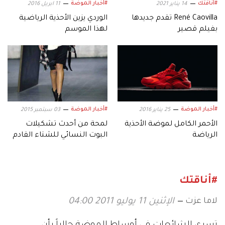
#أناقتك
#أخبار الموضة
14 يناير 2021
11 ابريل 2016
René Caovilla تقدم جديدها
الوردي يزين الأحذية الرياضية
بفيلم قصير
لهذا الموسم
#أخبار الموضة
#أخبار الموضة
25 يناير 2016
03 سبتمبر 2015
الأحمر الكامل لموضة الأحذية
لمحة من أحدث تشكيلات
الرياضة
البوت النسائي للشتاء القادم
#أناقتك
لاما عزت
الإثنين 11 يوليو 2011 04:00