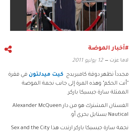
#أخبار الموضة
لاما عزت
12 يوليو 2011
مجدداً تظهر دوقة كامبريدج
كيت ميدلتون
في فقرة
"أنت الحكم" وهذه المرة إلى جانب نجمة الموضة
الممثلة سارة جيسيكا باركر
.
الفستان المشترك هو من دار
Alexander McQueen
Nautical.
بستايل بحري أو
نجمة
Sex and the City
سارة جيسيكا باركر ارتدت هذا