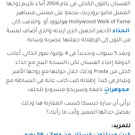
الفستان باللون الكحلي في عام 2006 أثناء تكريم زوجها
الممثل ماثيو برودريك بنجمةٍ على ممشى مشاهير
Hollywood Walk of Fame.
هوليوود أو
واللافت كان
الحذاء
الأحمر الجميل الذي ارتدته والذي أضاف لمسةً
من اللون إلى الإطلالة جعلتها عصرية وشابة
.
وبعد 5 سنوات وتحديداً في 4 يوليو/ تموز الحالي، أعادت
الدوقة إحياء الفستان لكن بالنسخة البيج مع حذاء
كحلي من
Prada
وذلك خلال جولتها مع زوجها الأمير
ويليام في كندا. إطلالة كيت كانت غاية في البساطة مع
مجوهراتٍ
ناعمة وتسريحةٍ مشدودةٍ للخلف
.
برأيي أن سارة جيسيكا كسبت المقارنة هنا وذلك
بفضل حذائها المميز، وأنت ما رأيك؟
للمزيد
: