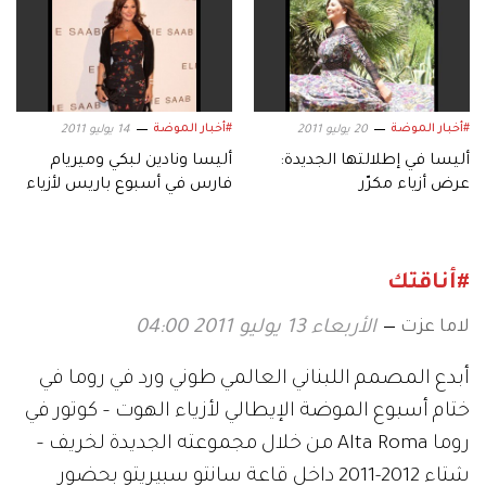
#أخبار الموضة
#أخبار الموضة
20 يوليو 2011
14 يوليو 2011
أليسا في إطلالتها الجديدة:
أليسا ونادين لبكي وميريام
عرض أزياء مكرّر
فارس في أسبوع باريس لأزياء
الـ Haute Couture
#أناقتك
لاما عزت
الأربعاء 13 يوليو 2011 04:00
أبدع المصمم اللبناني العالمي طوني ورد في روما في
ختام أسبوع الموضة الإيطالي لأزياء الهوت – كوتور في
روما Alta Roma من خلال مجموعته الجديدة لخريف –
شتاء 2012-2011 داخل قاعة سانتو سبيريتو بحضور