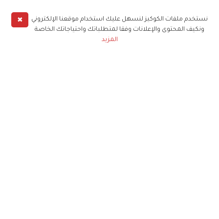
✖
نستخدم ملفات الكوكيز لنسهل عليك استخدام موقعنا الإلكتروني
ونكيف المحتوى والإعلانات وفقا لمتطلباتك واحتياجاتك الخاصة
المزيد
حملوا تطبيق
زهرة الخليج
الاشتراك للحصول على ملخص أسبوعي على بريدك
الإلكتروني