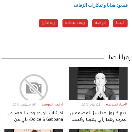
فيديو: هدايا و تذكارات الزفاف
أليسا
موضة
رهف عبدالله
ريم عكرا
إقرأ أيضاً
#أخبار الموضة
#أخبار الموضة
03 يناير 2012
05 سبتمبر 2011
ربيع كيروز: هذا سرّ المصممين
نقشات الورود وجلد الفهد من
العرب وهذا رأيي بهيفا وأليسا
Dolce & Gabbana: بأي من
وليدي غاغا
نجمات العالم تليق أكثر؟