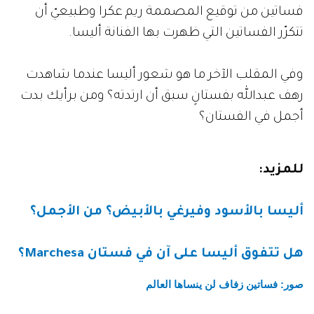
فساتين من توقيع المصممة ريم عكرا وطبيعيّ أن
تتكرّر الفساتين التي ظهرت بها الفنانة أليسا.
وفي المقلب الآخر ما هو شعور أليسا عندما شاهدت
رهف عبدالله بفستانٍ سبق أن ارتدته؟ ومن برأيك بدت
أجمل في الفستان؟
للمزيد:
أليسا بالأسود وفيرغي بالأبيض؟ من الأجمل؟
هل تتفوق أليسا على آن في فستان Marchesa؟
صور: فساتين زفاف لن ينساها العالم