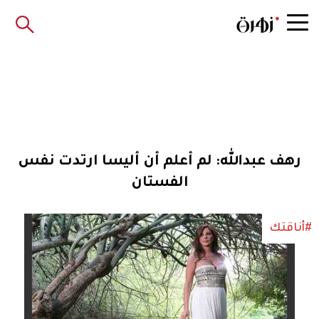
رهف عبدالله: لم أعلم أن أليسا ارتدت نفس
الفستان
#أناقتك