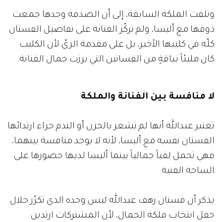
وتلفت الملكة السابقة، إلى أن الصدفة وحدها جمعت
ذوقها مع أليسا، ولم تركّز الفنانة على تفاصيل الفستان
كلّه في كليبها الأخير، بل على مقدمة الزيّ لأن الكليب
كان مليئاً بباقةٍ من الفساتين التي برزت جمال الفنانة.
لا منافسة بين الفنانة والملكة
تعتبر عبدالله أنها لم تشعر بالحزن أو الندم جراء ارتدائها
الفستان نفسه مع أليسا، لأنه لا يوجد منافسة بينهما،
فهي تحمل لقباً جمالياً بينما أليسا لديها حضورها على
الساحة الفنية.
يذكر أن فستان رهف عبدالله ليس وحده الذي تكرّر خلال
حفل انتخاب ملكة الجمال، لأن المشتركات ارتدين