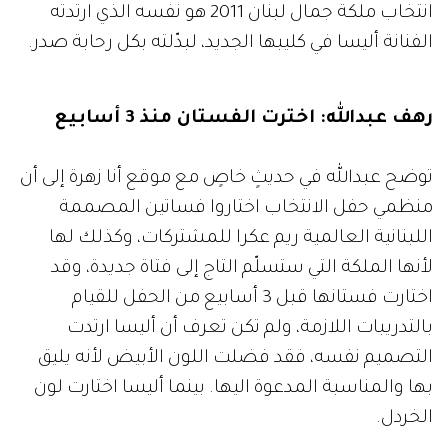
انتخاب ملكة جمال لبنان 2011 هو نفسه الذي ارتدته
الفنانة أليسا في كليبها الجديد، لبدّلته بكل رحابة صدر.
رهف عبدالله: اخترت الفستان منذ 3 أسابيع
توضح عبدالله في حديثٍ خاصٍ مع موقع أنا زهرة إلى أن
منظمي حفل الانتخاب اختاروا فساتين المصممة
اللبنانية العالمية ريم عكرا للمشتركات، وكذلك لها
لأنها الملكة التي ستسلّم التاج إلى فتاة جديدة، وقد
اختارت فستانها قبل 3 أسابيع من الحفل للقيام
بالتدريبات اللازمة، ولم تكن تعرف أن أليسا ارتدت
التصميم نفسه، فقد فضلت اللون الأبيض لأنه يليق
بها والمناسبة المدعوة اليها. بينما أليسا اختارت لون
الخردل.