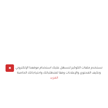
✖
نستخدم ملفات الكوكيز لنسهل عليك استخدام موقعنا الإلكتروني
ونكيف المحتوى والإعلانات وفقا لمتطلباتك واحتياجاتك الخاصة
المزيد
حملوا تطبيق