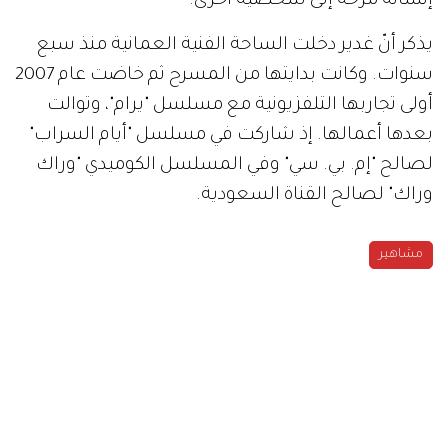
إنسانة مرحة إلى شخصية أخرى.
يذكر أنّ غدير دخلت الساحة الفنية العمانية منذ سبع
سنوات. وكانت بدايتها من المسرح ثم خاضت عام 2007
أولى تجاربها التلفزيونية مع مسلسل "يرام"، وتوالت
بعدها أعمالها. إذ شاركت في مسلسل "أيام السراب"
لصالح "إم. بي. سي" وفي المسلسل الكوميدي "وراك
وراك" لصالح القناة السعودية.
مشاهير