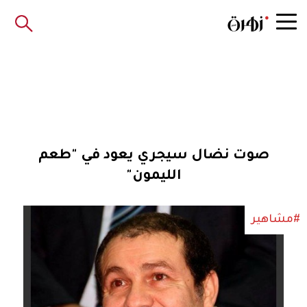
صوت نضال سيجري يعود في "طعم
الليمون"
#مشاهير