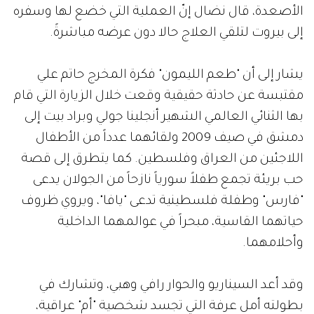
الأصعدة، قال نضال إنّ العملية التي خضع لها وسفره
إلى بيروت لتلقي العلاج حالا دون عرضه مباشرةً.
يشار إلى أن "طعم الليمون" فكرة المخرج حاتم علي
مقتبسة عن حادثة حقيقية وقعت خلال الزيارة التي قام
بها الثنائي العالمي الشهير أنجلينا جولي وبراد بيت إلى
دمشق في صيف 2009 ولقائهما عدداً من الأطفال
اللاجئين من العراق وفلسطين. كما يتطرق إلى قصة
حب بريئة تجمع طفلاً سورياً نازحاً من الجولان يدعى
"فارس" وطفلة فلسطينية تدعى "يافا"، ويروي ظروف
حياتهما القاسية، مبحراً في عوالمهما الداخلية
وأحلامهما.
وقد أعد السيناريو والحوار رافي وهبي، وتشارك في
بطولته أمل عرفة التي تجسد شخصية "أم" عراقية،