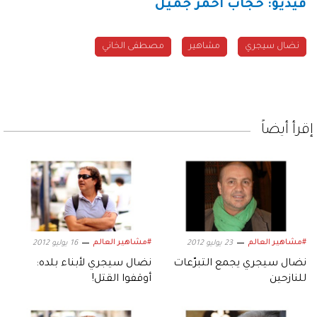
فيديو: حجاب أحمر جميل
نضال سيجري
مشاهير
مصطفى الخاني
إقرأ أيضاً
#مشاهير العالم
#مشاهير العالم
23 يوليو 2012
16 يوليو 2012
نضال سيجري يجمع التبرّعات
نضال سيجري لأبناء بلده:
للنازحين
أوقفوا القتل!