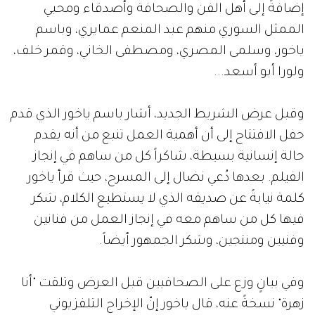
إضافةً إلى أهل الفن والصحافة وأصدقاء ومحبي
الممثل السوري منهم عبد المنعم عمايري، وباسم
ياخور، وسلمى المصري، ومصطفى الخاني، وقمر خلف،
ولورا أبو أسعد...
وقبل عرض الشريط الجديد، أشار باسم ياخور الذي قدم
حفل الافتتاح إلى أن أهمية العمل تنبع من أنه يقدم
حالة إنسانية بسيطة، شاكراً كل من ساهم في إنجاز
الفيلم. بعدها دُعي نضال إلى المسرح، حيث قرأ ياخور
كلمة نيابةً عن صديقه الذي لا يستطيع الكلام، شكر
فيها كل من ساهم معه في إنجاز العمل من فنانين
وفنيين ومنتجين، وشكر الجمهور أيضاً.
وفي بيانٍ وزع على الصحافيين قبل العرض وتلقت "أنا
زهرة" نسخةً عنه، قال ياخور إنّ الإخراج التلفزيوني