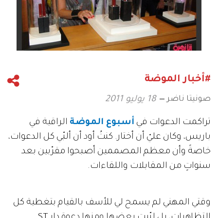
#أخبار الموضة
صونيتا ناضر
18 يوليو 2011
تراكمت الدعوات في
أسبوع الموضة
الراقية في
باريس، وكان عليّ أن أختار. كنتُ أود أن ألبّي كل الدعوات،
خاصةً وأن معظم المصممين أصبحوا مقرّبين بعد
سنواتٍ من المقابلات واللقاءات.
وقتي المهني لم يسمح لي للأسف بالقيام بتغطية كل
التظاهرات، بل لبّيت بعضها ومنها دعوة دار ST