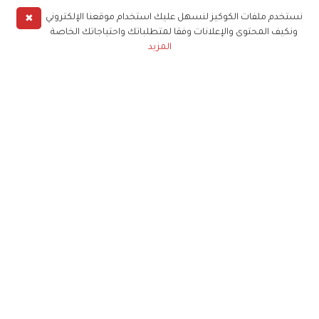
✖
نستخدم ملفات الكوكيز لنسهل عليك استخدام موقعنا الإلكتروني
ونكيف المحتوى والإعلانات وفقا لمتطلباتك واحتياجاتك الخاصة
المزيد
حملوا تطبيق
زهرة الخليج
الاشتراك للحصول على ملخص أسبوعي على بريدك
الإلكتروني