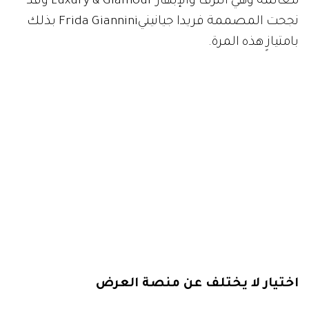
معالمه وهي الترف والإبهار Luxury & Glamour وقد
نجحت المصممة فريدا جيانينيFrida Giannini بذلك
بامتيازٍ هذه المرة.
اختيار لا يختلف عن منصة العرض