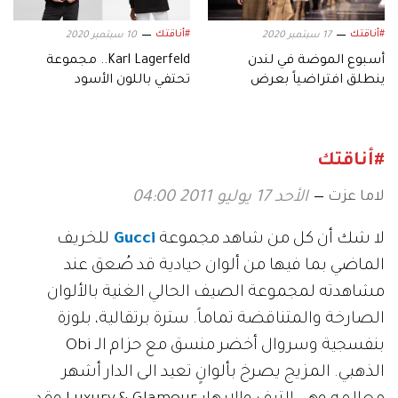
#أناقتك
#أناقتك
17 سبتمبر 2020
10 سبتمبر 2020
أسبوع الموضة في لندن
Karl Lagerfeld.. مجموعة
ينطلق افتراضياً بعرض
تحتفي باللون الأسود
Burberry
#أناقتك
لاما عزت
الأحد 17 يوليو 2011 04:00
لا شك أن كل من شاهد مجموعة
Gucci
للخريف
الماضي بما فيها من ألوان حيادية قد صُعق عند
مشاهدته لمجموعة الصيف الحالي الغنية بالألوان
الصارخة والمتناقضة تماماً. سترة برتقالية، بلوزة
بنفسجية وسروال أخضر منسق مع حزام الـ Obi
الذهبي. المزيج يصرخ بألوانٍ تعيد الى الدار أشهر