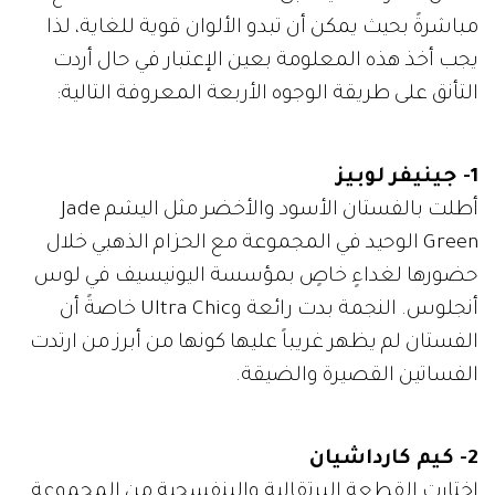
مباشرةً بحيث يمكن أن تبدو الألوان قوية للغاية، لذا
يجب أخذ هذه المعلومة بعين الإعتبار في حال أردت
التأنق على طريقة الوجوه الأربعة المعروفة التالية:
1- جينيفر لوبيز
أطلت بالفستان الأسود والأخضر مثل اليشم Jade
Green الوحيد في المجموعة مع الحزام الذهبي خلال
حضورها لغداءٍ خاصٍ بمؤسسة اليونيسيف في لوس
أنجلوس. النجمة بدت رائعة وUltra Chic خاصةً أن
الفستان لم يظهر غريباً عليها كونها من أبرز من ارتدت
الفساتين القصيرة والضيقة.
2- كيم كارداشيان
اختارت القطعة البرتقالية والبنفسجية من المجموعة