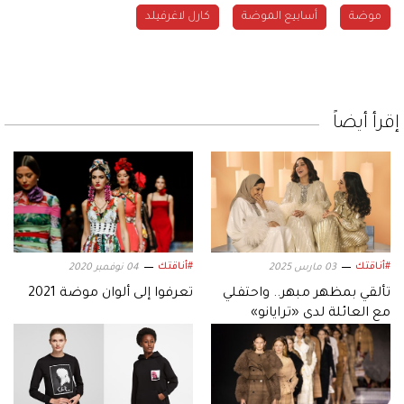
موضة
أسابيع الموضة
كارل لاغرفيلد
إقرأ أيضاً
#أناقتك
#أناقتك
03 مارس 2025
04 نوفمبر 2020
تألقي بمظهر مبهر.. واحتفلي
تعرفوا إلى ألوان موضة 2021
مع العائلة لدى «ترايانو»