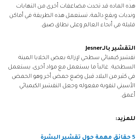
هذه الماده قد تحدث مضاعفات أخرى من التهابات
وندبات وبقع دائمة، تستعمل هذه الطريقة في أماكن
قليلة في أنحاء العالم وعلى نطاق ضيق.
التقشير بالـJesner
تقشير كيميائي سطحي لإزالة بعض الخلايا الميتة
السطحية. غالباً ما يستعمل مع مواد أخرى، يستعمل
في كثير من البلاد قبل وضع حمض أخر وهو الحمض
الأسيتي لتقوية مفعوله وجعل التقشير الكيميائي
أعمق.
للمزيد:
5 حقائق مهمة حول تقشير البشرة