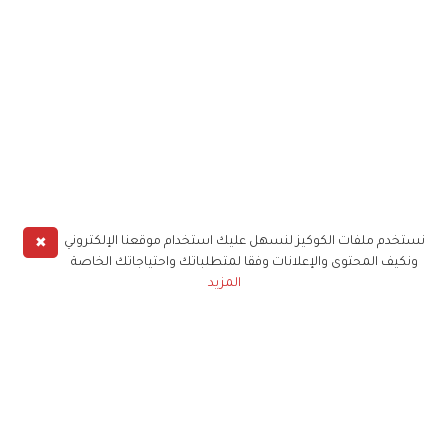
✖
نستخدم ملفات الكوكيز لنسهل عليك استخدام موقعنا الإلكتروني
ونكيف المحتوى والإعلانات وفقا لمتطلباتك واحتياجاتك الخاصة
المزيد
حملوا تطبيق
زهرة الخليج