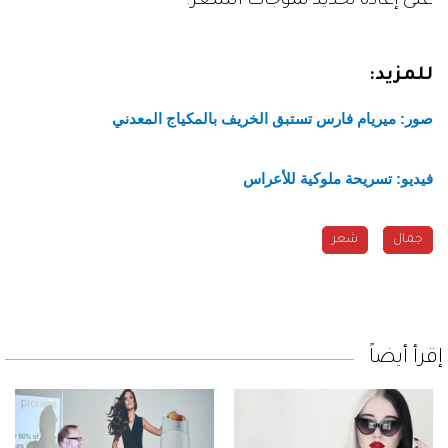
على إعادة تحديد تموّجات الشعر.
للمزيد:
صور: ميريام فارس تستبق الخريف بالمكياج المعدني
فيديو: تسريحة ملوكية للأعراس
جمال
شعر
إقرأ أيضاً