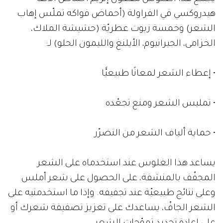
هيدروكسي في الفراولة (أحماض فواكه تملّس إهاب
الشعر) وخمسة زيوت عطريّة (حشيشة الملاك،
الخزامى، الجيرانيوم، الأيلنغ والليمون الحلو) لـ:
• إعطاء الشعر لمعانًا طبيعيًّا
• تمليس الشعر ومنع تجعّده
• حماية ألياف الشعر من التضرّر
يساعد هذا الغلوس عند استخدماه على الشعر
المجفّف بالمنشفة، على الحصول على شعر أملس
وعلى نتائج طبيعيّة عند تجفيفه. وإذا ما استخدمتيه على
الشعر الجافّ، يساعدك على تعزيز تصفيفة شعرك أو