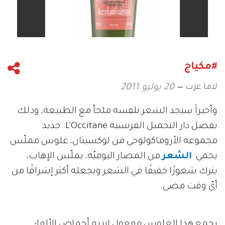
#مكياج
لاما عزت
20 يوليو 2011
وأخيراً سيجد الشعر نلفسه ملجأ مع الطبيعة، وذلك
بفضل دار التجميل الفرنسية L’Occitane. جديد
مجموعة الأروماكولوجي من لوكسيتان، غلوس مملّس
يحمي
الشعر
من المضار اليوميّة، يملّس الإهاب،
يترك شعورًا خفيفًا في الشعر ويجعله أكثر إشراقًا من
أيّ وقت مضى.
يجمع هذا الغلوس مفعول إنزيم أحماض الألفا-