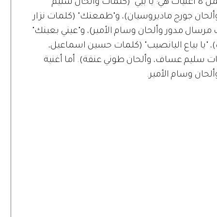
يذكر أنّ ألبوم كرم "هالليله ما في نوم" يتضمّن 8 أغنيات هي: يا بيي" (كلمات وألحان سليم
ألحان جورج ماديروسيان)، و"طمعتك" (كلمات نزار
 مرسال مدور وألحان وسام الأمير)، و"عيني بعينك"
 "يا بياع اليانصيب" (كلمات حسين اسماعيل،
ات سليم عساف، وألحان طوني عنقة). أما أغنية
لحان وسام الأمير.