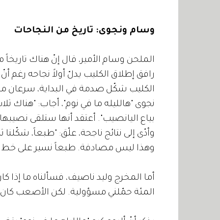
وسام ونجوى: تاريخ من النجاحات
الملحن وسام الأمير، قال إنّ هناك تاريخاً 
رافق إطلاق الكليب يدلّ أولاً نجاحه رغم أن
الكليب شكّل صدمة في البداية، سرعان ما أح
نجوى "هالليله ما في نوم"، أجاب: "هناك ثلاث أ
بياع اليانصيب". أعتقد أنها ستلقى نصيبها
وهذا ليس مصادفة. طبعاً نسير على خط وا
أما المخرج وليد ناصيف، فسألناه ما إذا ك
المئة حمّلني مسؤولية. لكن الأصعب كان ف