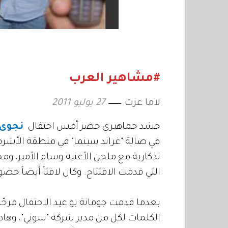
#مشاهير العرب
لاما عزت
27 يوليو 2011
حشد جماهيري حضر أمس احتفال
نجوى 
في صالة "غراند سينما" في منطقة الأشرفي
تذكارية مع ملحن الأغنية وسام الأمير، وم
التي قدمت الافتتاح. وكان لافتاً أيضاً حضو
بعدما قدمت جومانة بو عيد الاحتفال مرحّب
الكلمات لكل من مدير شركة "سوني"، وهاد