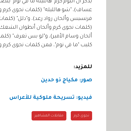
عساف)، "شو هالليله" (كلمات نجوى كرم و
فرنسيس وألحان رواد رعد)، و"دلل" (كلمات
(كلمات نجوى كرم وألحان أنطوان الشعك)،
ألحان وسام الأمير)، و"لو بس تعرف" (كلم
كليب "ما في نوم"، فمن كلمات نجوى كرم وأ
للمزيد:
صور: مكياج ذو حدين
فيديو: تسريحة ملوكية للأعراس
نجوى كرم
مقابلات المشاهير