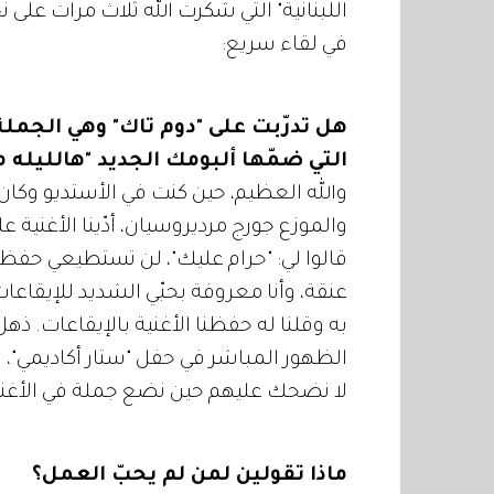
اللبنانية" التي شكرت الله ثلاث مرات على نجا
في لقاء سريع:
هل تدرّبت على "دوم تاك" وهي الجملة 
التي ضمّها ألبومك الجديد "هالليله م
والله العظيم، حين كنت في الأستديو وكان
والموزع جورج مرديروسيان، أدّينا الأغنية 
قالوا لي: "حرام عليك"، لن تستطيعي حفظ
به وقلنا له حفظنا الأغنية بالإيقاعات. ذه
الظهور المباشر في حفل "ستار أكاديمي"، وأد
لا نضحك عليهم حين نضع جملة في الأغن
ماذا تقولين لمن لم يحبّ العمل؟