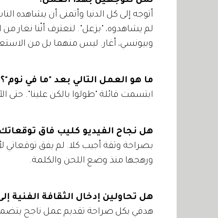
لمن تتوجهين بهذا العمل؟
أتوجه إلى كل الدنيا وأتمنى أن يشاهده ال
لم يشاهدوه، "بزعل". لنعترف أنّنا نغار من 
وبيونسي، أغار. ليس منهما بل من الاس
ما هو العمل التالي بعد "ما في نوم"؟
ابتسمت قائلة "طولوا بالكن علينا". حتى الآ
هل نجاح الفيديو كليب فاق توقعاتك
بصراحة وثقة أجيب كلا. لم يفق توقعاتي لأ
ورهجها منذ وضع اللحن والكلمة.
هل تحاولين إدخال الثقافة الفنية إل
هدفي بكل صراحة تقديم عمل ناجح يتضمن ث