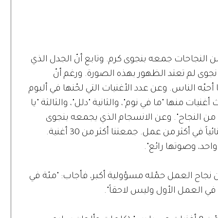
من النجاحات جمعه بنجوى كرم. وتابع أنّ الجدل الذي
ّ نجوى لم تعتد الظهور بهذه الصورة. ورغم أنّ
بّه الناس. وعن عدد الأغنيات التي لحّنها في ألبوم
غنيات منها "ما في نوم"، والثانية "دلل"، والثالثة "يا
 من النجاح". وعن الانسجام الذي يجمعه بنجوى
وأدّى إلى نتائج ناجحة، علّق: "طبعاً، شكّلنا ثنائياً في أكثر من عمل. جمعتنا أكثر من 30 أغنية.
حد، وصوتها رائع".
ان نجاح العمل حمّله مسؤولية أكبر، فأجاب: "مئة في
ي العمل الأول وليس لاحقاً".