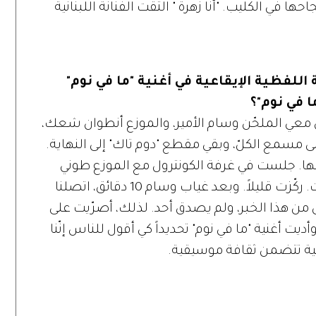
حها في الكليب. "أنا زهرة " التقت الفنانة اللبنانية
اللفظية الإيقاعية في أغنية "ما في نوم"
ا في نوم"؟
 معي الملحّن وسام الأمير، والموزع أنطوان شعك،
على مسمع الكلّ، وبقي مقطع "دوم تاك" إلى النهاية.
ها. جلست في غرفة الكونترول مع الموزع طوني
عنقة، وأنا معروفة بحبّي الشديد للإيقاعات. ركّزت قليلاً. وبعد غياب وسام 10 دقائق، اتصلنا
ل من هذا الخبر، ولم يصدق أحد. لذلك، أصرّيت على
يت أغنية "ما في نوم" تحديداً كي أقول للناس إنّنا
ية تتضمن ثقافة موسيقية.