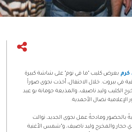
كرم
بعرض كليب "ما في نوم" على شاشة كبيرة
ة في بيروت. خلال الاحتفال، أخذت نجوى صوراً
خرج الكليب وليد ناصيف، والمذيعة جومانة بو عيد
ر الإعلامية نضال الأحمدية.
ةً بالحضور ومادحةً عمل نجوى الجديد، توالت
ي حجار والمخرج وليد ناصيف، و"شمس الأغنية