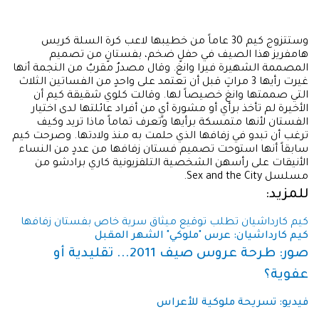
وستتزوج كيم 30 عاماً من خطيبها لاعب كرة السلة كريس
هامفريز هذا الصيف في حفلٍ ضخم، بفستانٍ من تصميم
المصممة الشهيرة فيرا وانغ. وقال مصدرٌ مقربٌ من النجمة أنها
غيرت رأيها 3 مراتٍ قبل أن تعتمد على واحدٍ من الفساتين الثلاث
التي صممتها وانغ خصيصاً لها. وقالت كلوي شقيقة كيم أن
الأخيرة لم تأخذ برأي أو مشورة أيٍ من أفراد عائلتها لدى اختيار
الفستان لأنها متمسكة برأيها وتعرف تماماً ماذا تريد وكيف
ترغب أن تبدو في زفافها الذي حلمت به منذ ولادتها. وصرحت كيم
سابقاً أنها استوحت تصميم فستان زفافها من عددٍ من النساء
الأنيقات على رأسهن الشخصية التلفزيونية كاري برادشو من
مسلسل Sex and the City.
للمزيد:
كيم كارداشيان تطلب توقيع ميثاق سرية خاص بفستان زفافها
كيم كارداشيان: عرس "ملوكي" الشهر المقبل
صور: طرحة عروس صيف 2011... تقليدية أو
عفوية؟
فيديو: تسريحة ملوكية للأعراس