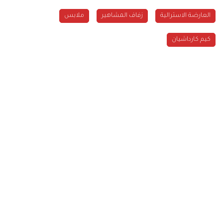
العارضة الاسترالية
زفاف المشاهير
ملابس
كيم كارداشيان