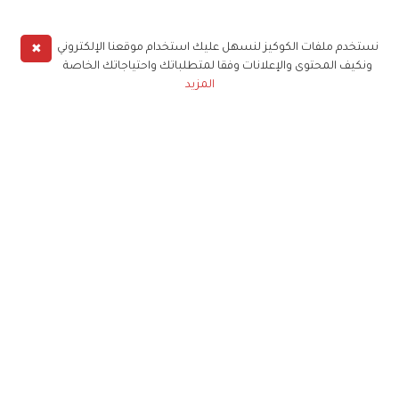
✖
نستخدم ملفات الكوكيز لنسهل عليك استخدام موقعنا الإلكتروني
ونكيف المحتوى والإعلانات وفقا لمتطلباتك واحتياجاتك الخاصة
المزيد
حملوا تطبيق
زهرة الخليج
الاشتراك للحصول على ملخص أسبوعي على بريدك
الإلكتروني