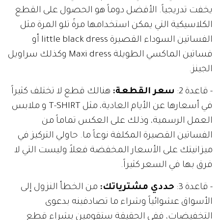
يخفت تدريجياً. الأفضل دوماً هو الحصول على القطع
الكلاسيكية التي يمكن استخدامها مرةً تلو المرة مثل
الفساتين السوداء القصيرة little black dress أو
فساتين الماكسي الطويلة Maxi dress وكذلك سراويل
الجينز.
- قاعدة 2:
سعر القطعة:
هنالك قطع لا تختلف كثيراً
في أسعارها عن الأيام العادية، مثل T-SHIRT و ملابس
العمل الرسمية، وذلك على العكس تماماً من
الفساتين القصيرة المكلفة نوعاً ما. حاولي التركيز في
ميزانيتك على الأسعار المخفضة فعلاً وليست التي لا
فرق بها في السعر كثيراً.
- قاعدة 3:
حددي مشترياتك:
من الخطأ النزول إلى
الأسواق عشوائياً وشراء ما تصادفينه بدعوى
التخفيضات، ففي الحقيقة ستقومين بشراء قطع