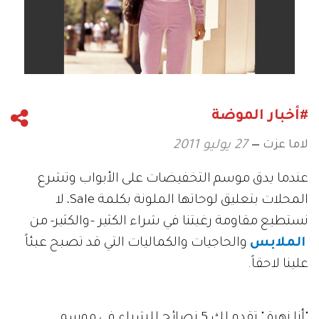
#أخبار الموضة
لاما عزت
27 يوليو 2011
عندما يدق موسم التخفيضات على الأبواب وتشرع
المحلات بتعليق لوحاتها الملونة بكلمة Sale، لا
نستطيع مقاومة رغبتنا في شراء الكثير –والكثير- من
الملابس
والحاجيات والكماليات التي قد تصبح عبئاً
علينا لاحقاً.
"أنا زهرة " تقدم لكِ 5 نصائح للشراء في موسم