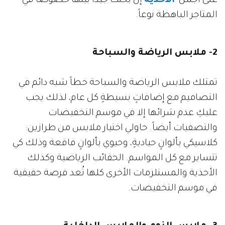
على أجمل
الأحذية
إن بحثت جيداً بينها خصوصاً في
المتاجر الباهظة نوعاً.
2- ملابس الرياضة والسباحة
تمتلك ملابس الرياضة والسباحة خطاً شبه دائم في
التصاميم مع إضافاتٍ بسيطةٍ كل عام، لذلك يجب
عليكِ عدم شرائها إلا في موسم التخفيضات
والتصفيات أيضاً. حاولي اختيار ملابس من طرازين:
كلاسيكي بألوانٍ حياديةٍ، وحيوي بألوانٍ فاقعة وذلك كي
تتساير مع كل المواسم. الحقائب الرياضية وكذلك
الأحذية والمستلزمات الأخرى كلها تُعد فرصة حقيقية
في موسم التخفيضات.