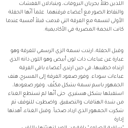
اللذين ظلاّ يجريان البروفات، ويتبادلان القفشات
والتقاط الصور مع أعضاء فرقتهما. علماً أنّها الحفلة
الأولى لنسمة مع الفرقة التي قدمت قبلاً أمسية عندما
كانت النجمة المصرية في الأكاديمية.
وقبل الحفلة، ارتدت نسمة الزي الرسمي للفرقة وهو
عبارة عن عباءات ذات لون أبيض وهو اللون ذاته الذي
ارتداه خطيبها، في حين ارتدى أعضاء باقي الفرقة
عباءات سوداء. وفور صعود الفرقة إلى المسرح، هتف
الجمهور باسم نسمة بشكل مكثّف. وفور صعودها،
استقبلها بشكل هستيري. حتى أنّها لم تستطع الغناء
من شدة الهتافات والتصفيق. واضطرت للتوقف ثم
شكرت الجمهور الذي ازداد صخباً. وقبل الغناء، أهدتها
إدارة