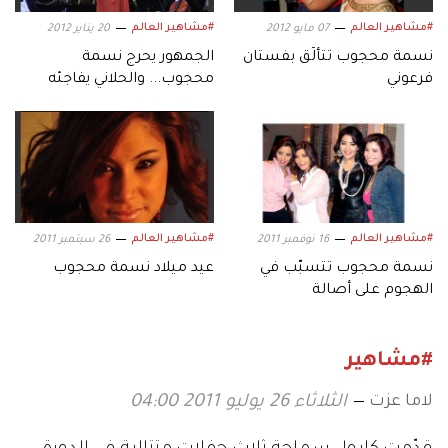
#مشاهير العالم
#مشاهير العالم
07 مايو 2012
20 يناير 2012
نسمة محجوب تتألّق بفستان
الجمهور يحرج نسمة
فرعوني
محجوب... والحلاني يفاجئه
بالدبكة اللبنانية
#مشاهير العالم
#مشاهير العالم
16 نوفمبر 2011
26 سبتمبر 2011
نسمة محجوب تتسبّب في
عيد ميلاد نسمة محجوب
الهجوم على أصالة
#مشاهير
لاما عزت
الثلاثاء 26 يوليو 2011 04:00