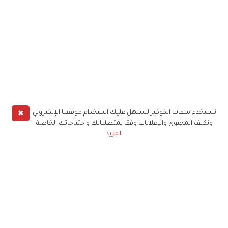
✖
نستخدم ملفات الكوكيز لنسهل عليك استخدام موقعنا الإلكتروني
ونكيف المحتوى والإعلانات وفقا لمتطلباتك واحتياجاتك الخاصة
المزيد
حملوا تطبيق
زهرة الخليج