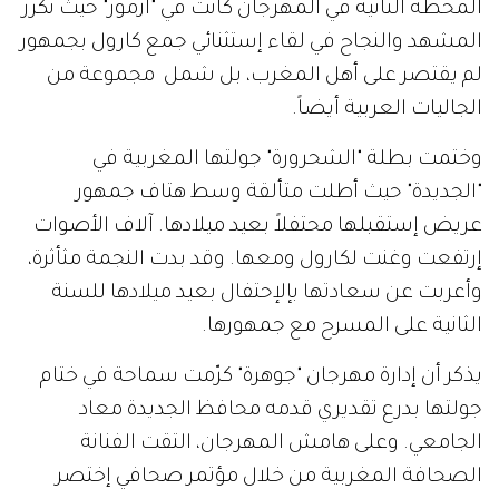
المحطة الثانية في المهرجان كانت في "أزمور" حيث تكرر
المشهد والنجاح في لقاء إستثنائي جمع كارول بجمهور
لم يقتصر على أهل المغرب، بل شمل مجموعة من
الجاليات العربية أيضاً.
وختمت بطلة "الشحرورة" جولتها المغربية في
"الجديدة" حيث أطلت متألقة وسط هتاف جمهور
عريض إستقبلها محتفلاً بعيد ميلادها. آلاف الأصوات
إرتفعت وغنت لكارول ومعها. وقد بدت النجمة مثأثرة،
وأعربت عن سعادتها بإلإحتفال بعيد ميلادها للسنة
الثانية على المسرح مع جمهورها.
يذكر أن إدارة مهرجان "جوهرة" كرّمت سماحة في ختام
جولتها بدرع تقديري قدمه محافظ الجديدة معاد
الجامعي. وعلى هامش المهرجان، التقت الفنانة
الصحافة المغربية من خلال مؤتمر صحافي إختصر