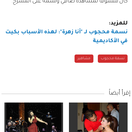
كان متشوقاً لمشاهدة صافي ونسمة على المسرح.
للمزيد:
نسمة محجوب لـ "أنا زهرة": لهذه الأسباب بكيت
في الأكاديمية
نسمة محجوب
مشاهير
إقرأ أيضاً