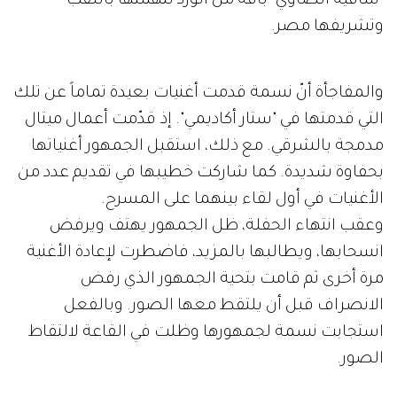
"ساقية الصاوي" باقة من الورد لتهنئتها باللقب
وتشريفها مصر.
والمفاجأة أنّ نسمة قدمت أغنيات بعيدة تماماً عن تلك
التي قدمتها في "ستار أكاديمي". إذ قدّمت أعمال ميتال
مدمجة بالشرقي. مع ذلك، استقبل الجمهور أغنياتها
بحفاوة شديدة. كما شاركت خطيبها في تقديم عدد من
الأغنيات في أول لقاء بينهما على المسرح.
وعقب انتهاء الحفلة، ظل الجمهور يهتف ويرفض
انسحابها، ويطالبها بالمزيد، فاضطرت لإعادة الأغنية
مرة أخرى ثم قامت بتحية الجمهور الذي رفض
الانصراف قبل أن يلتقط معها الصور. وبالفعل
استجابت نسمة لجمهورها وظلت في القاعة لالتقاط
الصور.