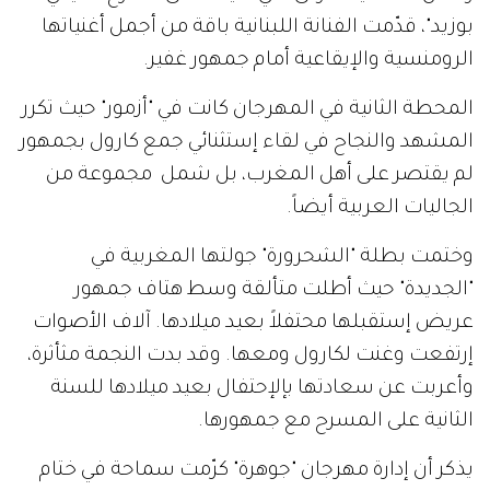
بوزيد"، قدّمت الفنانة اللبنانية باقة من أجمل أغنياتها
الرومنسية والإيقاعية أمام جمهور غفير.
المحطة الثانية في المهرجان كانت في "أزمور" حيث تكرر
المشهد والنجاح في لقاء إستثنائي جمع كارول بجمهور
لم يقتصر على أهل المغرب، بل شمل مجموعة من
الجاليات العربية أيضاً.
وختمت بطلة "الشحرورة" جولتها المغربية في
"الجديدة" حيث أطلت متألقة وسط هتاف جمهور
عريض إستقبلها محتفلاً بعيد ميلادها. آلاف الأصوات
إرتفعت وغنت لكارول ومعها. وقد بدت النجمة مثأثرة،
وأعربت عن سعادتها بإلإحتفال بعيد ميلادها للسنة
الثانية على المسرح مع جمهورها.
يذكر أن إدارة مهرجان "جوهرة" كرّمت سماحة في ختام