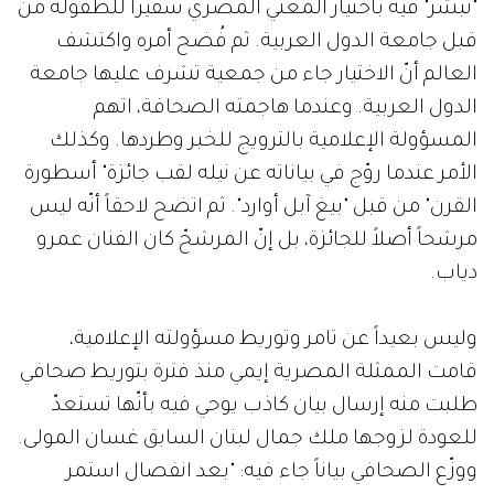
"تبشّر" فيه باختيار المغني المصري سفيراً للطفولة من
قبل جامعة الدول العربية. ثم فُضح أمره واكتشف
العالم أنّ الاختيار جاء من جمعية تشرف عليها جامعة
الدول العربية. وعندما هاجمته الصحافة، اتهم
المسؤولة الإعلامية بالترويج للخبر وطردها. وكذلك
الأمر عندما روّج في بياناته عن نيله لقب جائزة" أسطورة
القرن" من قبل "بيغ آبل أوارد". ثم اتضح لاحقاً أنّه ليس
مرشحاً أصلاً للجائزة، بل إنّ المرشحّ كان الفنان عمرو
دياب.
وليس بعيداً عن تامر وتوريط مسؤولته الإعلامية،
قامت الممثلة المصرية إيمي منذ فترة بتوريط صحافي
طلبت منه إرسال بيان كاذب يوحي فيه بأنّها تستعدّ
للعودة لزوجها ملك جمال لبنان السابق غسان المولى.
ووزّع الصحافي بياناً جاء فيه: "بعد انفصال استمر