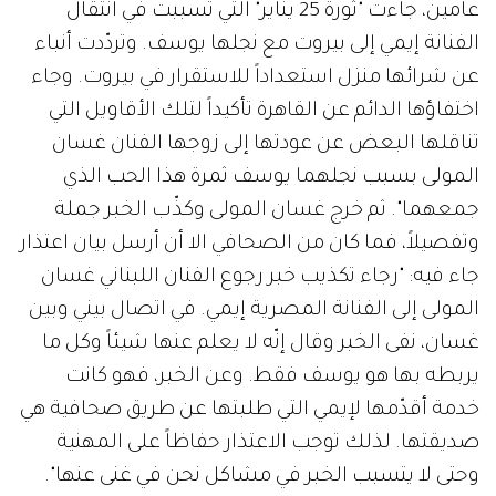
عامين، جاءت "ثورة 25 يناير" التي تسببت في انتقال
الفنانة إيمي إلى بيروت مع نجلها يوسف. وتردّدت أنباء
عن شرائها منزل استعداداً للاستقرار في بيروت. وجاء
اختفاؤها الدائم عن القاهرة تأكيداً لتلك الأقاويل التي
تناقلها البعض عن عودتها إلى زوجها الفنان غسان
المولى بسبب نجلهما يوسف ثمرة هذا الحب الذي
جمعهما". ثم خرج غسان المولى وكذّب الخبر جملة
وتفصيلاً، فما كان من الصحافي الا أن أرسل بيان اعتذار
جاء فيه: "رجاء تكذيب خبر رجوع الفنان اللبناني غسان
المولى إلى الفنانة المصرية إيمي. في اتصال بيني وبين
غسان، نفى الخبر وقال إنّه لا يعلم عنها شيئاً وكل ما
يربطه بها هو يوسف فقط. وعن الخبر، فهو كانت
خدمة أقدّمها لإيمي التي طلبتها عن طريق صحافية هي
صديقتها. لذلك توجب الاعتذار حفاظاً على المهنية
وحتى لا يتسبب الخبر في مشاكل نحن في غنى عنها".