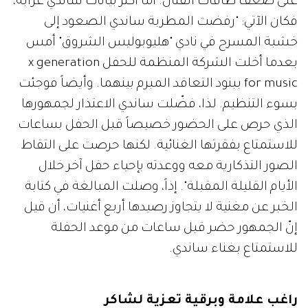
على ضعف طاقات الفنان. أما أكثر بيانات ساندي غرابة،
فكان الآتي: "رفضت المطربة ساندي الصعود إلى
خشبة المسرح في نادي "هليوبوليس الشروق" أمس
بعدما أخلت الشركة المنظمة للحفل x generation
for music ببنود التعاقد المبرم بينهما. وأيضاً فوجئت
بسوء التنظيم. لذا، فضّلت ساندي الاعتذار لجمهورها
الذي حرص على الحضور خصيصاً قبل الحفل بساعات
للاستمتاع بفقرتها الغنائية. لكنها حرصت على التقاط
الصور التذكارية معه ووعدته بإحياء حفل آخر خلال
الأيام القليلة المقبلة". إذاً، وصلت المبالغة في كتابة
الخبر عن مغنية لا يتجاوز رصيدها أربع أغنيات، أن قيل
إنّ الجمهور حضر قبل ساعات من موعد الحفلة
للاستمتاع بغناء ساندي.
راغب علامة وبرقية تعزية لشاكر