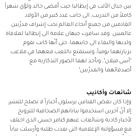
بين جبال الألب في إيطاليا حيث أمضى خالد ولؤي شهراً
كاملاً من التدريب، الى جانب عدد كبير من الأولاد
القادمين من جميع أنحاء العالم تحت إشراف مدرّبين
عالميين. وقد سافرت جيهان علامة الى إيطاليا لملاقاة
ولديها والبقاء الى جانبهما، حتى أنّها كانت تقوم
بزيارتهما يومياً، وتستمتع باللعب معهما في ملاعب
"آسي ميلان"، وتأخذ لهما الصور التذكارية مع
أصدقائهما والمدرّبين".
شائعات وأكاذيب
وإذا كان بعض الفنانين يرسلون أخباراً لا تصلح للنشر،
إلا أنّ آخرين استخدموا بياناتهم الصحافية للترويج
لأخبار كاذبة وشائعات عنهم كتامر حسني الذي اختلف
مع مسؤولته الإعلامية التي نفذت طلبه وأرسلت بياناً