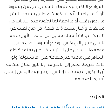
أمراً مستفحلاً، يشجّع على انتشارها إقبال عدد من
المواقع الالكترونية عليها والتنافس على من ينشرها
"أوّلاً" على اعتبار أنّها "سكوب" صحافي يستحق النشر
من دون رقيب أو مراجعة لما تحتويه هذه البيانات من
مبالغات وأخبار ليست ذات قيمة. في حين تغيب عن
"لعبة" البيانات أسماء فنانين من الصف الأول منهم
نانسي عجرم التي تكتفي بوضع أخبارها الجديدة على
موقعها الرسمي على الانترنت، في حين يعتمد كاظم
الساهر على محبيه عبر صفحته على "فايسبوك" ولو
كانت طريقة تفتقر إلى الاحتراف، ولا تليق بفنان بمكانته
أن لا يكون لديه مكتب إعلامي ذو حرفية عالية في إرسال
أخباره للصحافة.
المزيد: