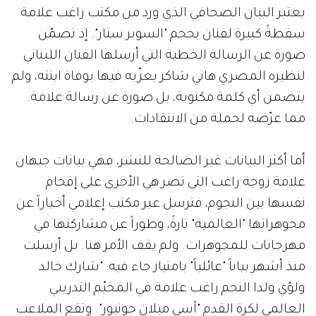
يعتبر البيان الصحافي الذي ورد من مكتب راغب علامة
سقطةً كبيرة لفنان بحجم "السوبر ستار". إذ تضمّن
صورة عن الرسالة الخطية التي أرسلها الفنان اللبناني
لنظيره المصري هاني شاكر يعزّيه فيها بوفاة ابنته، ولم
يتضمن أي كلمة مكتوبة، بل صورة عن رسالة علامة.
مما عرّضه لحملة من الانتقادات.
أما أكثر البيانات غير الصالحة للنشر، فهي بيانات جيهان
علامة زوجة راغب التي تصر هي الأخرى على إقحام
نفسها بين النجوم، فترسل عبر مكتب إعلامي أخباراً عن
مجوهراتها "العالمية" تارةً، وطوراً عن مشاركتها في
مهرجانات للمجوهرات. ولم يقف الأمر هنا. بل أرسلت
منذ أشهر بياناً "عائلياً" بامتياز جاء فيه: "شارك خالد
ولؤي ولدا النجم راغب علامة في المخيّم التدريبي
العالمي لكرة القدم "آسي ميلان جونيور". وتقع الملاعب