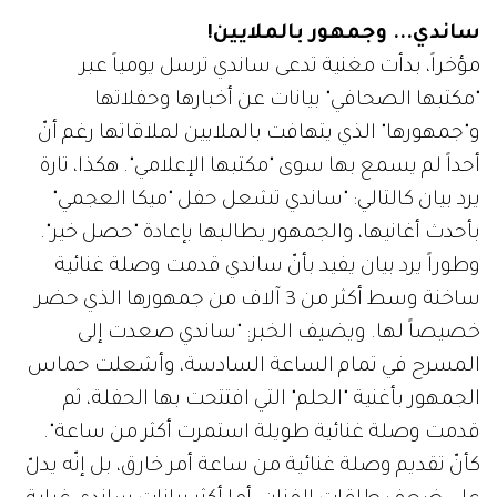
ساندي... وجمهور بالملايين!
مؤخراً، بدأت مغنية تدعى ساندي ترسل يومياً عبر
"مكتبها الصحافي" بيانات عن أخبارها وحفلاتها
و"جمهورها" الذي يتهافت بالملايين لملاقاتها رغم أنّ
أحداً لم يسمع بها سوى "مكتبها الإعلامي". هكذا، تارة
يرد بيان كالتالي: "ساندي تشعل حفل "ميكا العجمي"
بأحدث أغانيها، والجمهور يطالبها بإعادة "حصل خير".
وطوراً يرد بيان يفيد بأنّ ساندي قدمت وصلة غنائية
ساخنة وسط أكثر من 3 آلاف من جمهورها الذي حضر
خصيصاً لها. ويضيف الخبر: "ساندي صعدت إلى
المسرح في تمام الساعة السادسة، وأشعلت حماس
الجمهور بأغنية "الحلم" التي افتتحت بها الحفلة، ثم
قدمت وصلة غنائية طويلة استمرت أكثر من ساعة".
كأنّ تقديم وصلة غنائية من ساعة أمر خارق، بل إنّه يدلّ