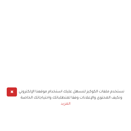
✖
نستخدم ملفات الكوكيز لنسهل عليك استخدام موقعنا الإلكتروني
ونكيف المحتوى والإعلانات وفقا لمتطلباتك واحتياجاتك الخاصة
المزيد