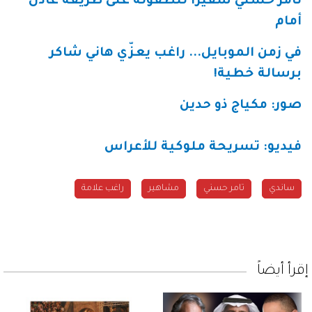
تامر حسني سفيراً للطفولة على طريقة عادل
أمام
في زمن الموبايل... راغب يعزّي هاني شاكر
برسالة خطية!
صور: مكياج ذو حدين
فيديو: تسريحة ملوكية للأعراس
ساندي
تامر حسني
مشاهير
راغب علامة
إقرأ أيضاً