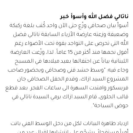
ناتالي فضل الله وأسوأ خبر
أسوأ بيان صحافي وزّع حتى الآن واحد كُتب بلغة ركيكة
وضعيفة وزعته عارضة الأزياء السابقة ناتالي فضل
الله التي تحرص على التواجد بقوة تحت الأضواء رغم
أفول نجمها منذ أكثر من 15 عاماً. لذا، وزّعت العارضة
اللبنانية بياناً عن احتفالها بعيد ميلادها في المسبح
وجاء فيه: "وسط حشد فني وصحافي وبحضور صاحب
المشروع السيد ازاك، وقدم الحفل الصحافي جان
فريسكور وامتدت السهرة الى ساعات الفجر. بعد قطع
قالب الحلوى، قام السيد ازاك برمي السيدة ناتالي في
حوض السباحة".
ازدياد ظاهرة البيانات لكل من دخل الوسط الفني باتت