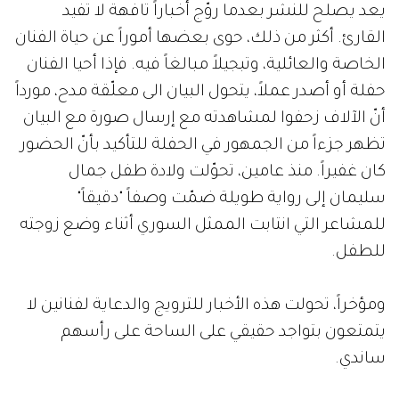
يعد يصلح للنشر بعدما روّج أخباراً تافهة لا تفيد
القارئ. أكثر من ذلك، حوى بعضها أموراً عن حياة الفنان
الخاصة والعائلية، وتبجيلاً مبالغاً فيه. فإذا أحيا الفنان
حفلة أو أصدر عملاً، يتحول البيان الى معلّقة مدح، مورداً
أنّ الآلاف زحفوا لمشاهدته مع إرسال صورة مع البيان
تظهر جزءاً من الجمهور في الحفلة للتأكيد بأنّ الحضور
كان غفيراً. منذ عامين، تحوّلت ولادة طفل جمال
سليمان إلى رواية طويلة ضمّت وصفاً "دقيقاً"
للمشاعر التي انتابت الممثل السوري أثناء وضع زوجته
للطفل.
ومؤخراً، تحولت هذه الأخبار للترويج والدعاية لفنانين لا
يتمتعون بتواجد حقيقي على الساحة على رأسهم
ساندي.