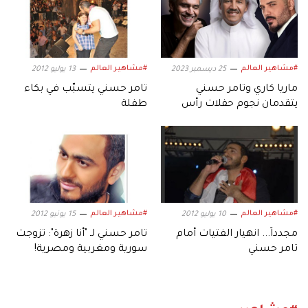
#مشاهير العالم
#مشاهير العالم
25 ديسمبر 2023
13 يوليو 2012
ماريا كاري وتامر حسني
تامر حسني يتسبّب في بكاء
يتقدمان نجوم حفلات رأس
طفلة
السنة في أبوظبي
#مشاهير العالم
#مشاهير العالم
10 يوليو 2012
15 يونيو 2012
مجدداً... انهيار الفتيات أمام
تامر حسني لـ "أنا زهرة": تزوجت
تامر حسني
سورية ومغربية ومصرية!