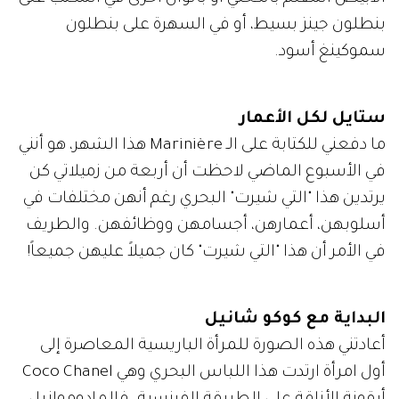
بنطلون جينز بسيط، أو في السهرة على بنطلون
سموكينغ أسود.
ستايل لكل الأعمار
ما دفعني للكتابة على الـ Marinière هذا الشهر، هو أنني
في الأسبوع الماضي لاحظت أن أربعة من زميلاتي كن
يرتدين هذا "التي شيرت" البحري رغم أنهن مختلفات في
أسلوبهن، أعمارهن، أجسامهن ووظائفهن. والطريف
في الأمر أن هذا "التي شيرت" كان جميلاً عليهن جميعاً!
البداية مع كوكو شانيل
أعادتني هذه الصورة للمرأة الباريسية المعاصرة إلى
أول امرأة ارتدت هذا اللباس البحري وهي Coco Chanel