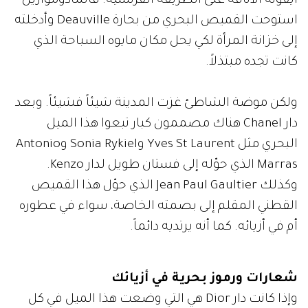
أيقونة الأناقة على الطريقة الفرنسية. فالمادوموازيل
استوحت القميص البحري من بحارة Deauville وأدخلته
إلى خزانة المرأة لكي يحل مكان مايوه السباحة الذي
كانت تجده مبتذلاً.
ولكن موضة الشاطئ غزت المدينة شيئاً فشيئاً. وبعد
دار Chanel هناك مصممون كبار تبعوا هذا الميل
البحري مثل Yves St Laurent وSonia Rykiel وAntonio
Marras الذي حوّله إلى فستان طويل لدار Kenzo.
وكذلك Jean Paul Gaultier الذي حوّل هذا القميص
القطني المقلم إلى بصمته الخاصة، سواء في عطوره
أم في أزيائه. كما أنه يرتديه دائماً.
شعارات ورموز بحرية في أزيائك
وإذا كانت دار Dior هي التي وضعت هذا الميل في كل