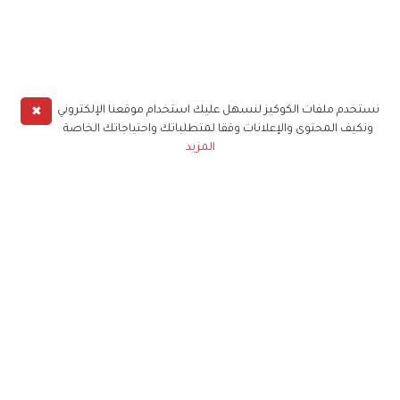
✖
نستخدم ملفات الكوكيز لنسهل عليك استخدام موقعنا الإلكتروني
ونكيف المحتوى والإعلانات وفقا لمتطلباتك واحتياجاتك الخاصة
المزيد
حملوا تطبيق
زهرة الخليج