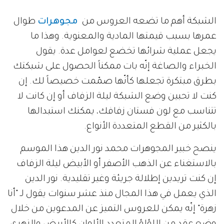
الشبكة أهم ما تضعه العروس من
مجوهرات
طوال
عمرها بسبب قيمتها المادية والمعنوية. وهذا ما
يجعل عملية شرائها تخضع لعوامل عدة. يقول
الخبراء والصاغة إنّه بات ممكناً الحصول على شبكتك
بطرق مبتكرة تجعلها كأنّها صمّمت خصيصاً لك. إن
كنت لا تحبين وضع الشبكة ليلة الزفاف أو إن كانت لا
تتناسب مع لون فستان زفافك، يمكنك استبدالها
بالكثير من القطع المتعددة الأنواع.
ينصح خبير المجوهرات محمد نور الدين هذا الموسم
بالاستغناء عن الذهب الأصفر أو الأبيض ليلة الزفاف
إن كنت تريدين إطلالة جريئة وغير تقليدية. نور الدين
الذي يعمل في هذا المجال منذ عشر سنوات يقول لـ "أنا
زهرة" إنّه يمكن للعروس التميز عن المدعوين من خلال