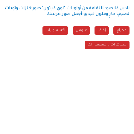
نادين قانصو: الثقافة من أولويات "لوي فيتون"
صور:كنزات وتوبات
لصيفٍ حارٍ وملون
فيديو:أجمل صور عرسك
مكياج
زفاف
عروس
اكسسوارات
مجوهرات واكسسوارات