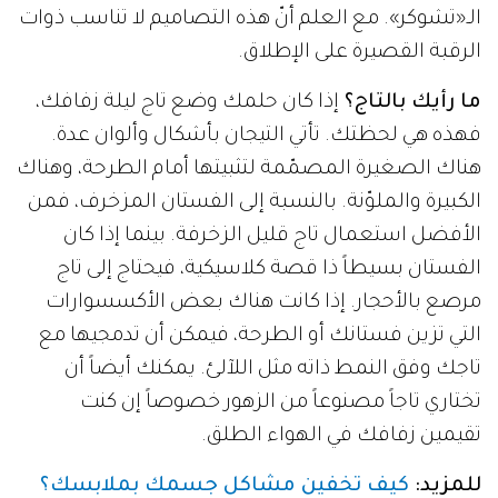
الـ«تشوكر». مع العلم أنّ هذه التصاميم لا تناسب ذوات
الرقبة القصيرة على الإطلاق.
ما رأيك بالتاج؟
إذا كان حلمك وضع تاج ليلة زفافك،
فهذه هي لحظتك. تأتي التيجان بأشكال وألوان عدة.
هناك الصغيرة المصمّمة لتثبيتها أمام الطرحة، وهناك
الكبيرة والملوّنة. بالنسبة إلى الفستان المزخرف، فمن
الأفضل استعمال تاج قليل الزخرفة. بينما إذا كان
الفستان بسيطاً ذا قصة كلاسيكية، فيحتاج إلى تاج
مرصع بالأحجار. إذا كانت هناك بعض الأكسسوارات
التي تزين فستانك أو الطرحة، فيمكن أن تدمجيها مع
تاجك وفق النمط ذاته مثل اللآلئ. يمكنك أيضاً أن
تختاري تاجاً مصنوعاً من الزهور خصوصاً إن كنت
تقيمين زفافك في الهواء الطلق.
للمزيد:
كيف تخفين مشاكل جسمك بملابسك؟