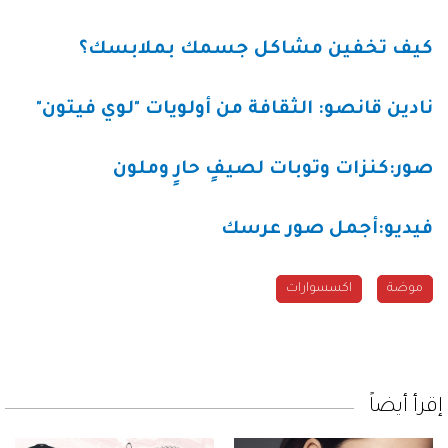
كيف تخفين مشاكل جسمك بملابسك؟
نادين قانصو: الثقافة من أولويات "لوي فيتون"
صور:كنزات وتوبات لصيفٍ حارٍ وملون
فيديو:أجمل صور عرسك
موضة
اكسسوارات
إقرأ أيضاً