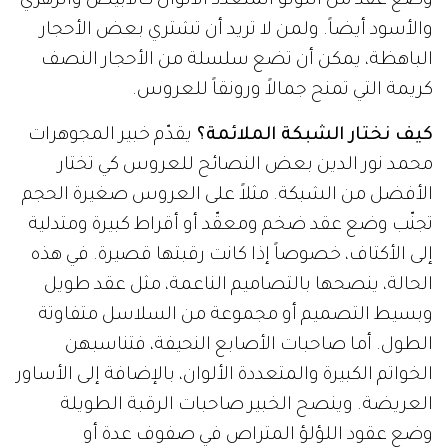
وضع عقد من اللؤلؤ المتعدد الألوان كالأبيض والزهري
والأسود أيضاً. ولمن لا تريد أن تشتري بعض الأحجار
الباهظة، يمكن أن تضع سلسلة من الأحجار النصف
كريمة التي تمنح جمالاً ورونقاً للعروس.
كيف نختار الشبكة الملائمة؟
يقدّم خبير المجوهرات
محمد نور الدين بعض النصائح للعروس كي تختار
الأفضل من الشبكة. مثلاً على العروس صغيرة الحجم
تجنّب وضع عقد ضخم ومعقّد أو أقراط كبيرة ومتدلية
إلى الأكتاف، خصوصاً إذا كانت رقبتها قصيرة. في هذه
الحالة، ينصحها بالتصاميم الناعمة، مثل عقد طويل
وبسيط التصميم أو مجموعة من السلاسل متفاوتة
الطول. أما صاحبات الأصابع النحيفة، فتناسبهن
الخواتم الكبيرة والمتعددة الألوان، بالإضافة إلى الأساور
العريضة. وينصح الخبير صاحبات الرقبة الطويلة
وضع عقود اللؤلؤ المتراص في صفوف عدة أو