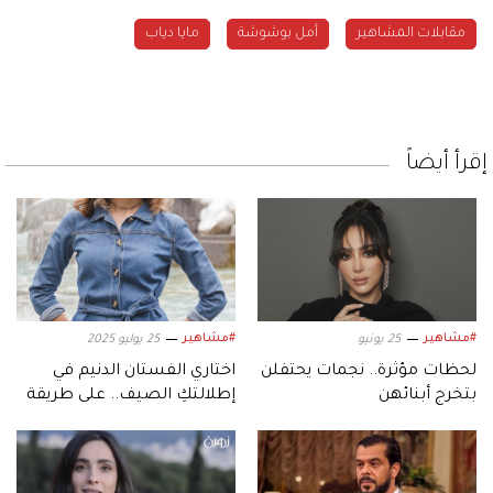
مقابلات المشاهير
أمل بوشوشة
مايا دياب
إقرأ أيضاً
#مشاهير
#مشاهير
25 يونيو
25 يوليو 2025
لحظات مؤثرة.. نجمات يحتفلن
اختاري الفستان الدنيم في
بتخرج أبنائهن
إطلالتكِ الصيف.. على طريقة
النجمات