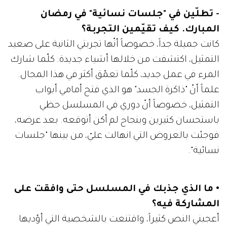
- تطلّين في "جلسات نسائية" في رمضان
المبارك. كيف تقيّمين التجربة؟
كانت جميلة جداً، خصوصاً أنّها تجربتي الثانية على صعيد
التمثيل، اكتشفت من خلالها أشياء جديدة. كلّما شارك
المرء في عمل جديد، كلّما تعمّق أكثر في هذا المجال.
علماً أنّ "ذاكرة الجسد" هو الذي فتح أمامي أبواب
التمثيل، خصوصاً أنّ دوري في المسلسل حظي
باستحسان كثيرين وبنجاح لم أكن أتوقعه. بعد عرضه،
فوجئت بالعروض التي انهالت عليّ، من بينها "جلسات
نسائية".
• ما الذي جذبك في المسلسل حتى وافقت على
المشاركة فيه؟
أعجبني النص كثيراً، واقتنعت بالشخصية التي أؤديها