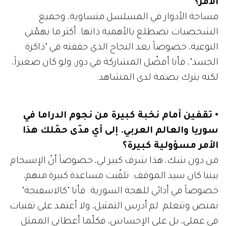
الأمر؟
مساحة الأدوار في المسلسل متساوية، وجميع
الشخصيات تضطلع بالأهمية ذاتها. أكثر ما يهمّني
النوعية، خصوصاً بعد النجاح الذي حققته في "ذاكرة
الجسد"، فأنا أفضّل المشاركة في دور، ولو كان صغيراً،
لكنه يترك بصمة لدى المشاهد.
• تقفين أمام نخبة كبيرة من نجوم الدراما في
سوريا والعالم العربي. إلى أي مدّى حمّلك هذا
الأمر مسؤولية كبيرة؟
من دون شك، هذا شرف كبير لي، خصوصاً أنّ الإنسجام
بيننا كان سيد الموقف. تلقّيت مساعدة كبيرة منهم،
خصوصاً في أدائي للهجة السورية. فأنا "كالاسفنجة"
تمتص وتتعلم. لم أدرس التمثيل، ولا أعتمد على تقنيات
في عملي، بل على الإحساس، فكلّما أعطاني الممثل