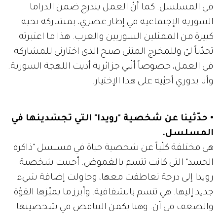
في المسلسل. كما أنّ العمل يندرج ضمن الدراما
السورية الإجتماعية في إطار عصري، بمشاركة نخبة
كبيرة من الممثلين السوريين والعرب. هذا ما اعتبرته
تحدّياً ليّ وللمخرج المثنى صبح الذي اختارني للمشاركة
في العمل، خصوصاً أنّني جزائرية أديت اللهجة السورية.
وأنا بدوري أحيّيه على هذا الإختيار.
• حدّثينا عن شخصية "رويدا" التي تجسّدينها في
المسلسل.
هي مختلفة كلّياً عن شخصية حياة في مسلسل "ذاكرة
الجسد" التي كانت تتسم بالغموض. أحببت شخصية
رويدا إلى درجة تعاطفت معها، وحاولت إضافة شيء
جديد إليها. هي تتسم بالشفافية، وأبرز ما يميّزها القوّة
والضعف في آن. وهنا يكمن التناقض في شخصيتها.