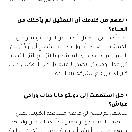
• نفهم من كلامك أنّ التمثيل لم يأخذك من
الغناء؟
تماماً كما في التمثيل، أبحث عن النوعية وليس عن
الكمية في الغناء. أحاول قدر المستطاع أن أوفّق بين
الاثنين. من جهة أخرى، لم أشعر بالانزعاج لأنني انتظرت
كل هذا الوقت كي تصدر الأغنية، بل على العكس، ذلك
كان اتفاقي مع الشركة منذ البدء.
• هل استمعت إلى دويتو مايا دياب ورامي
عياش؟
للأسف، لم تسنح لي فرصة مشاهدة الكليب، لكنني
سمعت الأغنية. دويتو جميل جداً. هما نجمان ولديهما
جمهور كبير، لذا أعتقد أنّ نتيجة العمل ستكون إيجابية