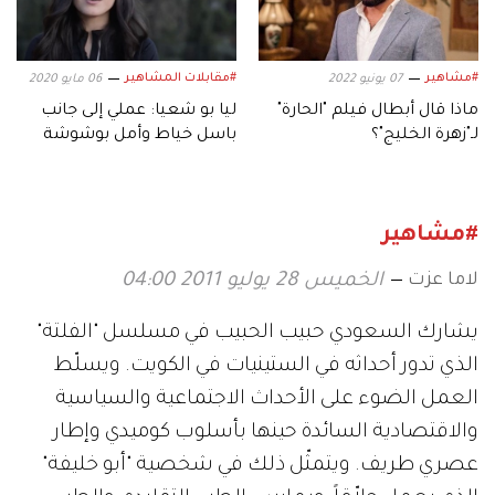
#مشاهير
#مقابلات المشاهير
07 يونيو 2022
06 مايو 2020
ماذا قال أبطال فيلم "الحارة"
ليا بو شعيا: عملي إلى جانب
لـ"زهرة الخليج"؟
باسل خياط وأمل بوشوشة
منحني القوة
#مشاهير
لاما عزت
الخميس 28 يوليو 2011 04:00
يشارك السعودي حبيب الحبيب في مسلسل "الفلتة"
الذي تدور أحداثه في الستينيات في الكويت. ويسلّط
العمل الضوء على الأحداث الاجتماعية والسياسية
والاقتصادية السائدة حينها بأسلوب كوميدي وإطار
عصري طريف. ويتمثّل ذلك في شخصية "أبو خليفة"