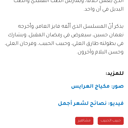
الذي يعمل حلاّقاً، ويمارس الطب التقليدي والطب
البديل في آن واحد.
يذكر أنّ المسلسل الذي ألّفه فايز العامر، وأخرجه
نعمان حسين، سيعرض في رمضان المقبل، ويشارك
في بطولته طارق العلي، وحبيب الحبيب، وفرحان العلي،
وحسن البلام وآخرون.
للمزيد:
صور: مكياج العرايس
فيديو: نصائح لشعر أجمل
حبيب الحبيب
مشاهير