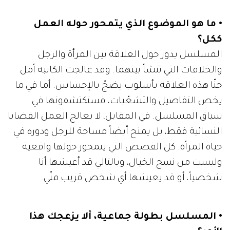
• ما هو الموضوع الذي يتمحور حوله العمل
ككل؟
المسلسل يدور حول العلاقة بين المرأة والرجل
والخلافات التي تنشأ بينهما. وقد عالجت الكاتبة أمل
حنّا هذه العلاقة بأسلوب يضجّ بالإحساس. أما في ما
يخص التفاصيل والتشعّبات، فستكتشفونها في
سياق المسلسل. في المقابل، لا يعالج العمل القضايا
النسائية فقط، بل يمنح أيضاً مساحة للرجل ودوره في
حياة المرأة. كل القصص التي يتمحور حولها واقعية
وليست من نسج الخيال، وبالتالي قد أعيشها أنا
شخصياً، أو قد يعيشها أي شخص قريب منّي.
• المسلسل بطولة جماعية، ألا يزعجك هذا