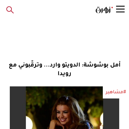
أمل بوشوشة: الدويتو وارد... وترقّبوني مع
رويدا
#مشاهير