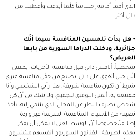
الذي أقف أمامه إحساساً كلّما أبدعت وأعطيت من
ذاتي أكثر.
• هل بدأت تلمسين المنافسة سيما أنّك
جزائرية، ودخلت الدراما السورية من بابها
العريض؟
شخصياً، أنافس ذاتي قبل منافسة الأخريات. بمعنى
أنّني حين أتفوق على ذاتي، يصبح من حقّي منافسة غيري
شرط أن تكون منافسة شريفة. هذا رأيي الشخصي وأنا
مقتنعة به. أتمنى التوفيق للجميع. ولا شك في أنّ كل
شخص بصرف النظر عن المجال الذي ينتمي إليه، يأخذ
نصيبه من الأشياء. المنافسة الشرسة غير واردة
إطلاقاً، خصوصاً أنّ الوسط الفنّي لا يمكن أن يفكر
بهذه الطريقة. الفنانون السوريون أنفسهم منتشرون