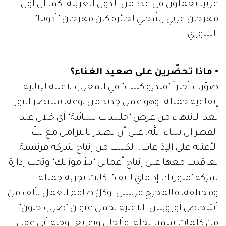
عربياً يعملون في عدد من الدول العربية. كما أنّ أول
مهرجان عربي رشّحني لجائزة كان مهرجان "أدونيا"
السوري.
• ماذا تحضّرين على صعيد الغناء؟
صوّرت أخيراً "فيديو كليب" في المغرب لأغنية لبنانية
إيقاعية جميلة. وهو عمل جديد من نوعه، سيبصر النور
بعد الانتهاء من عرض "جلسات نسائية" أي خلال عيد
الفطر إن شاء الله. على أن يصدر بالتزامن مع بثّ
الأغنية على الإذاعات. الكليب من إنتاج شركة فرنسية
تعاقدت معها على إنتاج أعمالي "يلاّ موزيك" وتحت إدارة
شركة "ميوزيك إذ ماي لايف". كانت تجربة جميلة
ومختلفة، فالمخرج فرنسي، وكلّ طاقم العمل تألف من
أشخاص أوروبيين. الأغنية تحمل عنوان "ضرب جنون"
من كلمات سمير نخلة، وألحان وتوزيع روجيه أبي عقل.