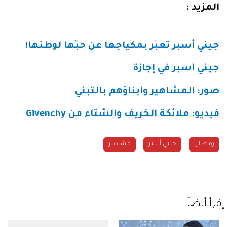
المزيد :
جيني أسبر تعبّر بمكياجها عن حبّها لوطنها!
جيني أسبر في إجازة
صور: المشاهير وأبناؤهم بالتبني
فيديو: ملائكة الخريف والشتاء من
Givenchy
رمضان
جيني أسبر
مشاهير
إقرأ أيضاً