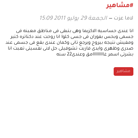
#مشاهير
لاما عزت
الجمعة 29 يوليو 2011 15:09
انا عندى حساسيه الاكزيما وهى بتبقى فى مناطق معينه فى
جسمى وبحس بفوران فى جسى كلوا انا روحت عند دكتاتره كتير
ومفيش نتيجه بيروح ويرجع تانى وكمان عندى بقع فى جسمى عند
صدرى وظهرى وايدى فاريت تشوفيلى حل لانى نفسيتى تعبت انا
بشرتى اسمر غااااااااامق وعندى22 سنه
مشاهير