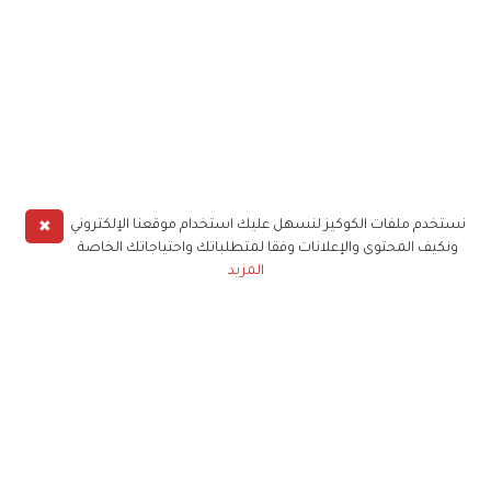
✖
نستخدم ملفات الكوكيز لنسهل عليك استخدام موقعنا الإلكتروني
ونكيف المحتوى والإعلانات وفقا لمتطلباتك واحتياجاتك الخاصة
المزيد
حملوا تطبيق
زهرة الخليج