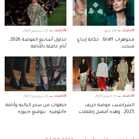
#أناقتك
#أناقتك
09 مايو
23 ديسمبر 2025
مجوهرات Graff.. حكاية إبداع
جداول أسابيع الموضة 2026..
متجدد
أيام حافلة بالأناقة
#أناقتك
#أناقتك
11 أكتوبر 2025
22 سبتمبر 2025
الشراشيب موضة خريف
خطوات من سحر الباليه وأناقة
2025.. وهذه أفضل إطلالات
«اللوفر».. بتوقيع «ديور»