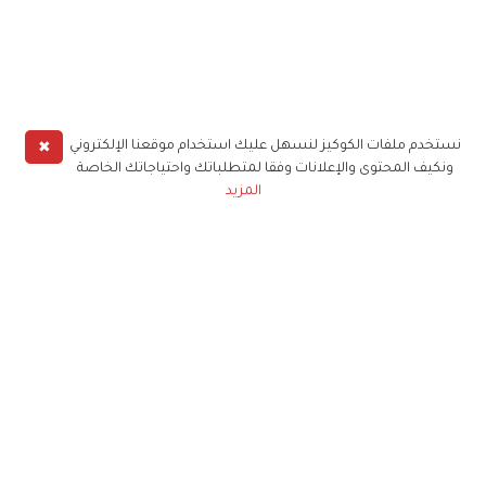
✖
نستخدم ملفات الكوكيز لنسهل عليك استخدام موقعنا الإلكتروني
ونكيف المحتوى والإعلانات وفقا لمتطلباتك واحتياجاتك الخاصة
المزيد
حملوا تطبيق
زهرة الخليج