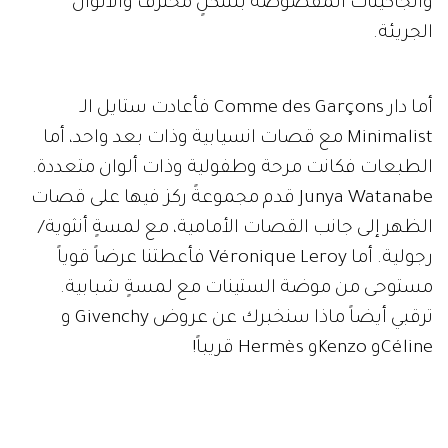
والجاكيتات المقصوصة بشكلٍ محترف والألوان
الجريئة.
أما دار Comme des Garçons فأعادت ستايل الـ
Minimalist مع قصات انسيابية وذات بعد واحد، أما
الطبعات فكانت مرحة وطفولية وذات ألوان متعددة.
Junya Watanabe قدم مجموعةً ركز فيها على قصات
الظهر إلى جانب القصات الأمامية، مع لمسةٍ أنثوية/
رجولية. أما Véronique Leroy فأعطتنا عرضاً قوياً
مستوحى من موضة الستينات مع لمسةٍ شبابية.
ترقبي أيضاً ماذا سنخبرك عن عروض Givenchy و
Célineو Kenzoو Hermès قريباً!