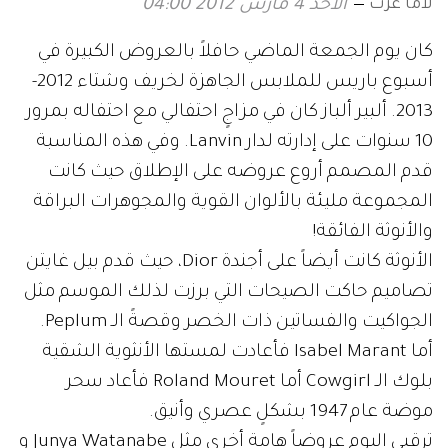
لاما عزت
الأحد 4 مارس 2012 04:00
كان يوم الجمعة الماضي حافلاً بالعروض الكبيرة في
أسبوع باريس للملابس الجاهزة لخريف وشتاء 2012-
2013. ألبير ألباز كان في مزاجٍ احتفالي مع احتفاله بمرور
10 سنوات على إدارته لدار Lanvin. وفي هذه المناسبة
قدم المصمم أروع عروضه على الإطلاق حيث كانت
المجموعة مليئة بالألوان القوية والمجوهرات البراقة
والأنوثة الفائقة!
الأنوثة كانت أيضاً على أجندة Dior، حيث قدم بيل غايتن
تصاميم حاكت الصيحات التي برزت لذلك الموسم مثل
الجواكيت والفساتين ذات الخصر وقصةً الـ Peplum.
أما Isabel Marant فأعادت لمستها الأنثوية الشقية
بلوك الـ Cowgirl أما Roland Mouret فأعاد سحر
موضة عام 1947 بشكلٍ عصري وأنيق.
ترقبي اليوم عروضاً هامة أخرى مثل Junya Watanabe و