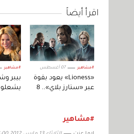
اقرأ أيضاً
07 أغسطس
#مشاهير
#مشاهير
«Lioness» يعود بقوة
عبر «ستارز بلاي».. 8
يشعلون
حلقات من التشويق
المتواصل
استثنائ
#مشاهير
لاما عزت
الثلاثاء 13 مارس 2012 04:00