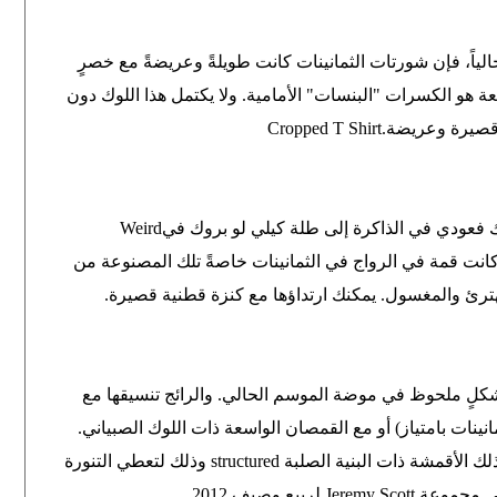
الياً، فإن شورتات الثمانينات كانت طويلةً وعريضةً مع خصرٍ
ة هو الكسرات "البنسات" الأمامية. ولا يكتمل هذا اللوك دون
قصيرة وعريضة
Cropped T Shirt.
ك فعودي في الذاكرة إلى طلة كيلي لو بروك في
Weird
انت قمة في الرواج في الثمانينات خاصةً تلك المصنوعة من
ترئ والمغسول. يمكنك ارتداؤها مع كنزة قطنية قصيرة
.
بشكلٍ ملحوظ في موضة الموسم الحالي. والرائج تنسيقها مع
انينات بامتياز) أو مع القمصان الواسعة ذات اللوك الصبياني.
ذلك الأقمشة ذات البنية الصلبة
structured
وذلك لتعطي التنورة
في مجموعة
Jeremy Scott
لربيع وصيف 2012
.