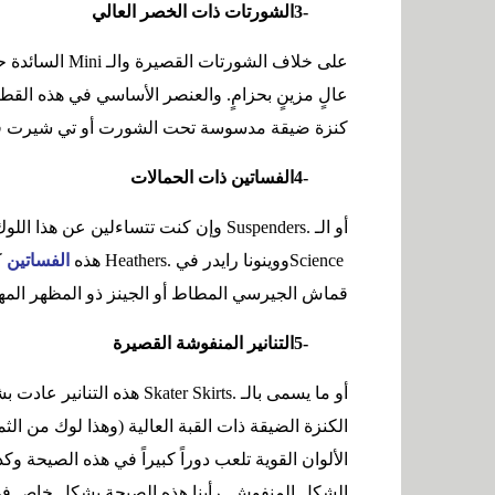
3-
الشورتات ذات الخصر العالي
على خلاف الشورتات القصيرة والـ
Mini
السائدة ح
عالٍ مزينٍ بحزامٍ. والعنصر الأساسي في هذه القطع
كنزة ضيقة مدسوسة تحت الشورت أو تي شيرت 
4-
الفساتين ذات الحمالات
أو الـ
Suspenders.
وإن كنت تتساءلين عن هذا اللو
Science
ووينونا رايدر في
Heathers.
هذه
الفساتين
ك
قماش الجيرسي المطاط أو الجينز ذو المظهر المه
5-
التنانير المنفوشة القصيرة
أو ما يسمى بالـ
Skater Skirts.
هذه التنانير عادت 
الكنزة الضيقة ذات القبة العالية (وهذا لوك من الثم
الألوان القوية تلعب دوراً كبيراً في هذه الصيحة وك
الشكل المنفوش. رأينا هذه الصيحة بشكلٍ خاص 