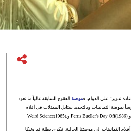
دة تدوير" على الدوام. ف
موضة
العقوج السابقة غالياً ما تعود
وساً بموضة الثمانينات وبالتحديد ستايل الممثلات في أفلام
و
Ferris Bueller's Day Off(1986)
و
Weird Science(1985).
 من ستايل أفلام الثمانينات إلى موضتنا الحالية. فكري بطلة فيرونيكا