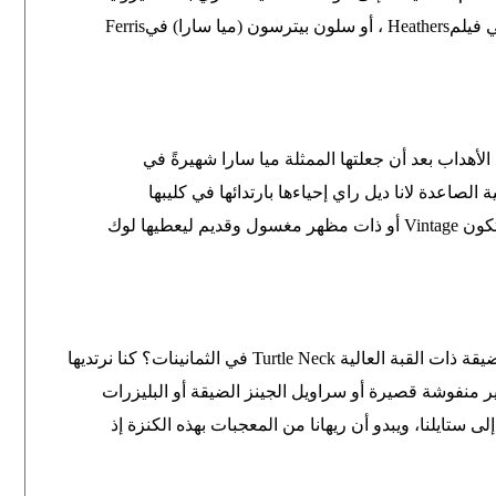
ي فيلم
Heathers
، أو سلون بيترسون (ميا سارا) في
Ferris
الأهداب بعد أن جعلتها الممثلة ميا سارا شهيرةً في
 الصاعدة لانا ديل راي إحياءها بارتدائها في كليبها
تكون
Vintage
أو ذات مظهر مغسول وقديم ليعطيها لوك
قة ذات القبة العالية
Turtle Neck
في الثمانينات؟ كنا نرتديها
ير منفوشة قصيرة أو سراويل الجينز الضيقة أو البليزرات
لى ستايلنا، ويبدو أن ريهانا من المعجبات بهذه الكنزة إذ