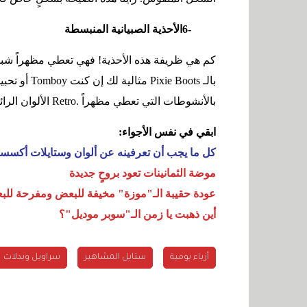
6-
الأحذية الصبيانية المنبسطة
كم هي ظريفة هذه الأحذية! فهي تعطي مظهراً شبابيا
بالـ
Pixie Boots
مثالية لك إن كنت
Tomboy
أو تحبي
بالأنشوطات التي تعطي مظهراً
Retro.
الألوان الرا
ابقي في نفس الأجواء
:
كل ما يجب أن تعرفينه عن ألوان وستايلات أكسسوارات
موضة الثمانينات تعود بروحٍ جديدة
عودة حقيبة الـ"موزة" مخيفة للبعض ومفرحة للب
أين ذهبت يا زمن الـ"سوبر موديل"؟
أزياء يومية
ستايل المشاهير
سراويل وبدلات