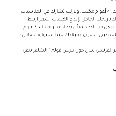
في ذكرى ميلادك، حاضر أنت حتى بعد غيابك. 4 أعوام مضت، ولازلت تشارك في المناسبات.
لد تاريخك الحافل بإبداع الكلمات. شعر ارتبط
ب. فهل من الصدفة أن يصادف يوم ميلادك بيوم
لسطيني، اختار يوم ميلادك ليبدأ مشواره الثقافي؟
ر الفرنسي سان جون بيرس قوله: " الشاعر يبقى
ب