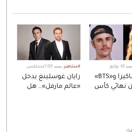
10 يوليو
05 أغسطس
#مشاهير
بيبر وشاكيرا و«BTS»
رايان غوسلينغ يدخل
 نهائي كأس
«عالم مارفل».. هل
العالم 2026.. بعرض
يكون الخليفة المنتظر
ي
لنيكولاس كيج؟