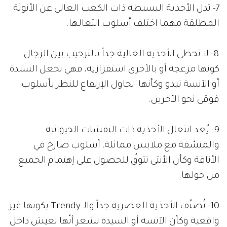
7- تدل الأحذية البسيطة ذات الكعب العالي عن الأنوثة
المطلقة مهما اختلف أسلوب انتعالها.
8- لا تحظى الأحذية العالية جداً بالترحيب بين الرجال
كونها مزعجة أو بالأحرى استفزازية، فهي تجعل السيدة
أو الآنسة تبدو وكأنها تحاول الإرتفاع للنظر بأسلوب
فوقي نحو الآخرين.
9- يُعد انتعال الأحذية ذات النقشات الحيوانية
والمنسّقة مع ملابس مماثلة، أسلوب صارخ في
الأناقة وكأن الأنثى تتوقُ للحصول على إهتمام الجميع
من حولها.
10- تُصنّف الأحذية العصرية جداً والـ
Trendy
بكونها غير
واقعية وكأن الآنسة أو السيدة تشعر أنّها تعيش داخل