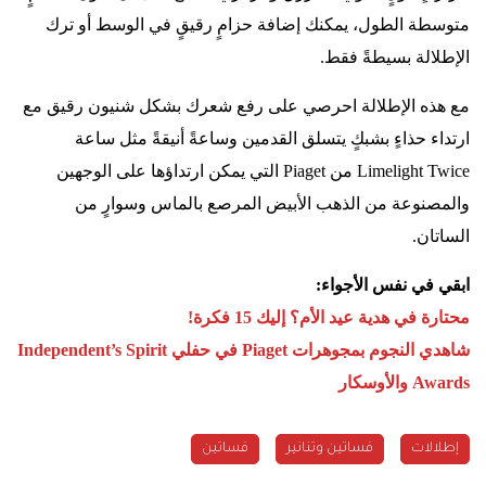
متوسطة الطول، يمكنك إضافة حزامٍ رقيقٍ في الوسط أو ترك
الإطلالة بسيطةً فقط.
مع هذه الإطلالة احرصي على رفع شعرك بشكل شنيون رقيق مع
ارتداء حذاءٍ بشبكٍ يتسلق القدمين وساعةً أنيقةً مثل ساعة
Limelight Twice
من
Piaget
التي يمكن ارتداؤها على الوجهين
والمصنوعة من الذهب الأبيض المرصع بالماس وسوارٍ من
الساتان.
ابقي في نفس الأجواء:
محتارة في هدية عيد الأم؟ إليك 15 فكرة!
شاهدي النجوم بمجوهرات
Piaget
في حفلي
Independent’s Spirit
Awards
والأوسكار
إطلالات
فساتين وتنانير
فساتين