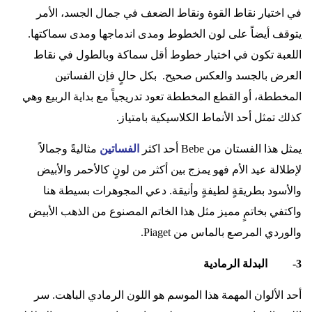
في اختيار نقاط القوة ونقاط الضعف في جمال الجسد، الأمر
يتوقف أيضاً على لون الخطوط ومدى اندماجها ومدى سماكتها.
اللعبة تكون في اختيار خطوط أقل سماكة وبالطول في نقاط
العرض بالجسد والعكس صحيح. بكل حالٍ فإن الفساتين
المخططة، أو القطع المخططة تعود تدريجياً مع بداية الربيع وهي
كذلك تمثل أحد الأنماط الكلاسيكية بامتياز.
يمثل هذا الفستان من
Bebe
أحد اكثر
الفساتين
مثاليةً وجمالاً
لإطلالة عيد الأم فهو يمزج بين أكثر من لونٍ كالأحمر والأبيض
والأسود بطريقةٍ لطيفةٍ وأنيقة. دعي المجوهرات بسيطة هنا
واكتفي بخاتمٍ مميز مثل هذا الخاتم المصنوع من الذهب الأبيض
والوردي المرصع بالماس من
Piaget
.
3- البدلة الرمادية
أحد الألوان المهمة هذا الموسم هو اللون الرمادي الباهت. سر