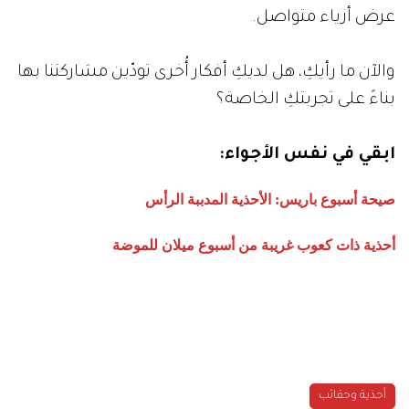
عرض أزياء متواصل.
والآن ما رأيكِ، هل لديكِ أفكار أُخرى تودّين مشاركتنا بها
بناءً على تجربتكِ الخاصة؟
ابقي في نفس الأجواء:
صيحة أسبوع باريس: الأحذية المدببة الرأس
أحذية ذات كعوب غريبة من أسبوع ميلان للموضة
أحذية وحقائب