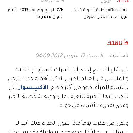
#أناقتك
10 سبتمبر 2012
27 مايو
الـ«florals».. طبقات ونقشات
DVF لربيع وصيف 2013.. أزياء
الورد لعيد أضحى صيفي
بألوان مشرقة
#أناقتك
لاما عزت
السبت 17 مارس 2012 04:00
في لقاءٍ أخير مع إحدى أبرز خبيرات تنسيق الإطلالات
والملابس في العالم العربي، تذكرنا أهمية حذاء الرجل
بالنسبة للمرأة. فهو من أكثر قطع
الأكسِسوار
التي
تلتفت إليها الأخيرة للتعرف على نوعية شخصية الأخير
ومدى تقديره للأشياء من حوله.
ولكن، هل فكرتِ يوماً ماذا يقول الحذاء عنكِ أنتِ لا
سيما بالنسبة لهُ؟ الموضوع مثير وإدراكه قد يساعدكِ