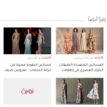
إقرأ أيضاً
#أناقتك
#أناقتك
07 أغسطس
30 مايو
الفساتين المتعددة الطبقات..
فساتين خطوبة مميزة من
خياركِ العصري في إطلالات
خزانة النجمات.. لعروس صيف
الصيف
2026