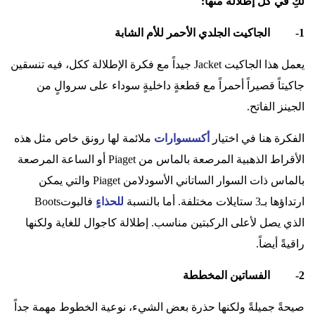
لكِ في كل إطلالة منها:
1- الجاكيت الجلدي الأحمر للأم الشابة
يعمل هذا الجاكيت
Jacket
جيداً مع فكرة الإطلالة ككل، فيه تنسقين
جاكيتاً قصيراً أحمراً مع قطعةٍ داخليةٍ سوداء على سروالٍ من
الجينز الفاتح.
الفكرة هنا في اختيار
أكسسوارات
ملائمة لها رونق خاص مثل هذه
الأقراط الذهبية المرصعة بالماس من
Piaget
أو الساعة المرصعة
بالماس ذات السوار الساتاني الأسودلامن
Piaget
والتي يمكن
ارتداؤها بـ3 ستايلات مختلفة. أما بالنسبة
للحذاءٍ
فالبوت
Boots
الذي يصل لأعلى الركبتين مناسب. إطلالة كاجوال للغاية ولكنها
راقيةً أيضاً.
2- الفساتين المخططة
صيحةً جميلةً ولكنها حذرة بعض الشيء، نوعية الخطوط مهمة جداً