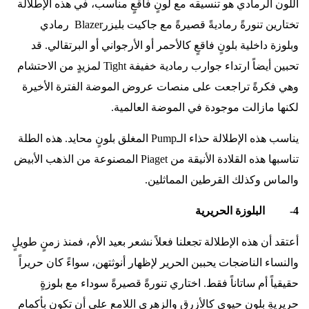
اللون الرمادي هو تنسيقه مع لونٍ فاقعٍ مناسب، في هذه الإطلالة
تختارين تنورةً رماديةً قصيرةً مع جاكيت بليزر
Blazer
رمادي
وبلوزة داخلية بلونٍ فاقعٍ كالأحمر أو الأرجواني أو البرتقالي. قد
تحبين أيضاً ارتداء جوارب رمادية خفيفة
Tight
لمزيدٍ من الاحتشام
وهي فكرةً تراجعت على منصات عروض الموضة الفترة الأخيرة
لكنها مازالت موجودة في الموضة العالمية.
يناسب هذه الإطلالة حذاء الـ
Pump
المغلق بلونٍ محايد. هذه الطلة
تناسبها هذه القلادة الأنيقة من
Piaget
المصنوعة من الذهب الأبيض
والماس وكذلك القرطين المماثلين.
4- البلوزة الحريرية
أعتقد أن هذه الإطلالة تجعلنا فعلاً نشعر بعيد الأم، فمنذ زمنٍ طويلٍ
والنساء الناضجات يحببن الحرير لإظهار أنوثتهن، سواءً كان حريراً
حقيقياً أم ساتاناً فقط. اختاري تنورةً قصيرةً سوداء مع بلوزةٍ
حريريةٍ بلونٍ حيوي كالأزرق والزهري اللامع على أن تكون بأكمامٍ