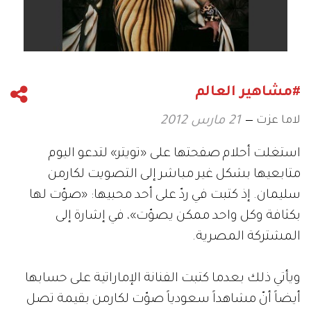
#مشاهير العالم
لاما عزت
21 مارس 2012
استغلت أحلام صفحتها على «تويتر» لتدعو اليوم
متابعيها بشكل غير مباشر إلى التصويت لكارمن
سليمان. إذ كتبت في ردّ على أحد محبيها: «صوّت لها
بكثافة وكل واحد ممكن يصوّت»، في إشارة إلى
المشتركة المصرية.
ويأتي ذلك بعدما كتبت الفنانة الإماراتية على حسابها
أيضاً أنّ مشاهداً سعودياً صوّت لكارمن بقيمة تصل