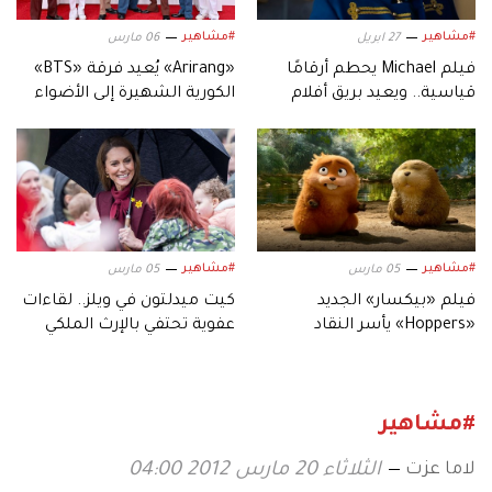
#مشاهير
#مشاهير
27 ابريل
06 مارس
فيلم Michael يحطم أرقامًا
«Arirang» يُعيد فرقة «BTS»
قياسية.. ويعيد بريق أفلام
الكورية الشهيرة إلى الأضواء
السيرة الموسيقية
#مشاهير
#مشاهير
05 مارس
05 مارس
فيلم «بيكسار» الجديد
كيت ميدلتون في ويلز.. لقاءات
«Hoppers» يأسر النقاد
عفوية تحتفي بالإرث الملكي
بعالمه.. وشخصياته المميزة
#مشاهير
لاما عزت
الثلاثاء 20 مارس 2012 04:00