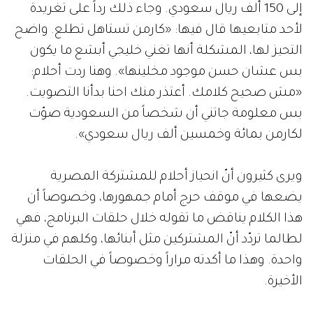
إلى 150 ألف ريال سعودي. وجاء ذلك رداً على تغريدة
لأحد متابعيها قال فيها: «كارمن تستاهل تطلع. واضح
التحيز لها، المشكلة أنها تغني خليجي أبشع ما يكون
بس عشان حسن موجود مخلينها». وهنا ردت أحلام:
«مش صحيح كلامك. أعتذر منك احنا بدأنا التصويت.
بس معلومة جاتني أن شخصاً من السعودية صوّت
لكارمن بمائة وخمسين ألف ريال سعودي».
ويرى كثيرون أنّ انحياز أحلام للمشتركة المصرية
يضعها في موقف حرج أمام جمهورها، وخصوصاً أن
هذا الكلام يناقض ما تقوله خلال حلقات البرنامج، فهي
لطالما تردّد أنّ المشتركين مثل أبنائها، وكلهم في منزلة
واحدة. وهذا ما أكدته مراراً وخصوصاً في الحلقات
الأخيرة.