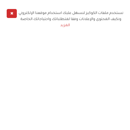
✖
نستخدم ملفات الكوكيز لنسهل عليك استخدام موقعنا الإلكتروني
ونكيف المحتوى والإعلانات وفقا لمتطلباتك واحتياجاتك الخاصة
المزيد
حملوا تطبيق
زهرة الخليج
الاشتراك للحصول على ملخص أسبوعي على بريدك
الإلكتروني