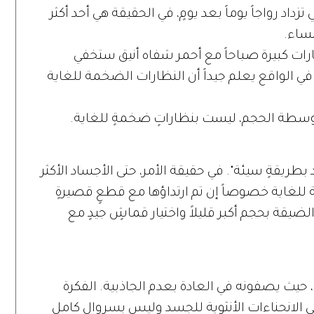
د رواجاً يوماً بعد يومٍ، في الحقيقة هي أحد أكثر
نساء.
رات كبيرة صباحاً مع أحمر شفاه أنيق ستخفي
 في الواقع يعلم جيداً أن النظارات الضخمة للغاية
توسطة الحجم، ليست بنظاراتٍ ضخمةٍ للغاية.
بطريقةٍ سيئة". في حقيقة الأمر، حتى الأجساد الأكثر
ة للغاية خصوصاً إن تم ارتداؤها مع قطعٍ قصيرةٍ
لضيقة بحجم أكبر قليلاً واختيار قماشٍ جيدٍ مع
، حيث يصفونه في العادة بعدم الجاذبية. الفكرة
ي الانحناءات الأنثوية للجسد وليس بسروالٍ كامل