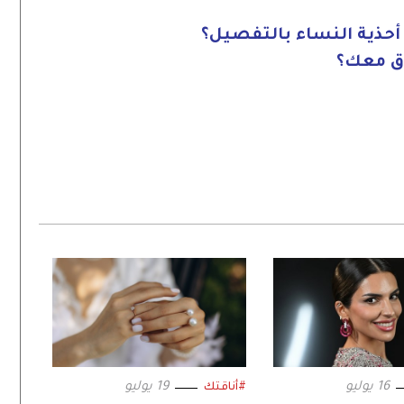
ن أحذية النساء بالتفصيل؟
سوق معك؟
16 يوليو
19 يوليو
#أناقتك