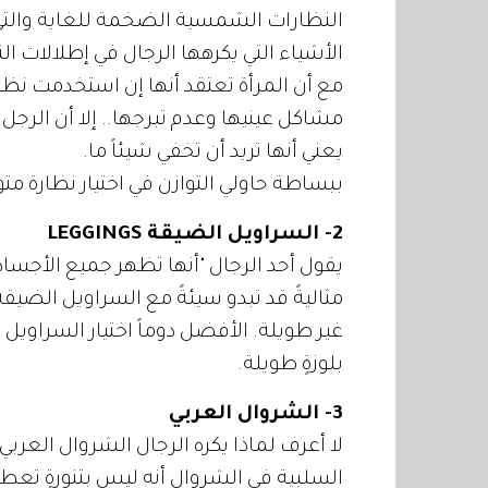
النظارات الشمسية الضخمة للغاية والتي تزدا
الأشياء التي يكرهها الرجال في إطلالات ال
مع أن المرأة تعتقد أنها إن استخدمت نظا
مشاكل عينيها وعدم تبرجها.. إلا أن الرجل
يعني أنها تريد أن تخفي شيئاً ما.
ببساطة حاولي التوازن في اختيار نظارة م
2- السراويل الضيقة LEGGINGS
يقول أحد الرجال "أنها تظهر جميع الأجساد 
مثاليةً قد تبدو سيئةً مع السراويل الضيق
غير طويلة. الأفضل دوماً اختيار السراويل ا
بلوزةٍ طويلة.
3- الشروال العربي
لا أعرف لماذا يكره الرجال الشروال العربي
السلبية في الشروال أنه ليس بتنورةٍ تعط