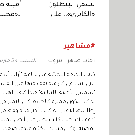
نسقي البنطلون
«الكابري».. على
لـ«مجلس
طريقة النجمات
العربي».
لمستقب
#مشاهير
رحاب ضاهر - بيروت
السبت 24 مارس 2012 04:00
كانت الحلقة النهائية من برنامج "أراب آيد
التي تثبت في كل مرة تقف فيها على المسر
"شمس الأغنية اللبنانية" جيداً كيف تلهب 
بذكاء لتكون مميزة كالعادة. كان التميز ف
إطلالتها الأولى. ثم كانت أكثر جرأة ومغا
"دوم تاك" حيث كانت تطير على أرض المسرح،
رقصته. وكان مسك الختام عندما صعدت فر