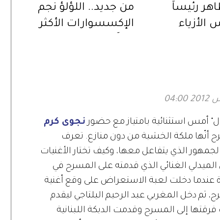
أمينة طاهر رئيساً
من جديد.. اللؤلؤ نجم
 الأزياء
الإكسسوارات الأكثر
. رؤية جديدة
رقياً هذا الموسم
ل واعد
ول" أمس استثنائية بامتياز مع حضور
نجوى كرم
ح أنّها ملكة الخشبة من دون منازع. تعرف
الجمهور الذي يتفاعل معها، وكيف تختار الأغنيات
ي الميدلي الغنائي الذي قدمته على المسرح في
مرة عندما دخلت لعبة الاستعراض على وقع أغنية
 ثم دخل المغربي عبد الرحيم البلتاجي ليقدم
قتها إلى المسرح وقدمت الدبكة اللبنانية