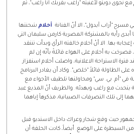
 نجوى دويتو لأغنيته "راغب بقربك أنا راغب"، ثم
 مسرح "أراب آيدول"، الا أنّ الفنانة
أحلام
شحنتها
 أبدى رأيه بالمشتركة المصرية كارمن سليمان التي
ابه بها. الا أنّ أحلام خالفته الرأي وبدأت تنتقد
فصرخت به أحلام على الهواء قائلةً بأنّه إن لم
ترة الاستراحة الاعلانية، واصلت أحلام استفزاز
 الطاولة قائلاً "خلص". وكاد أن يغادر البرنامج
مة في "أم. بي. سي" ومحاولتها تلطيف الأجواء مع
تحدث مع راغب ويهدئه. والطريف أنّ المذيع عبد
ما إلى تلك التصرفات الصبيانية، مذكرهاً إياهما
الجمهور حيث وقع شجار وعراك داخل الاستديو قبل
من السيطرة على الوضع. أيضاً، كادت الحلقة أن