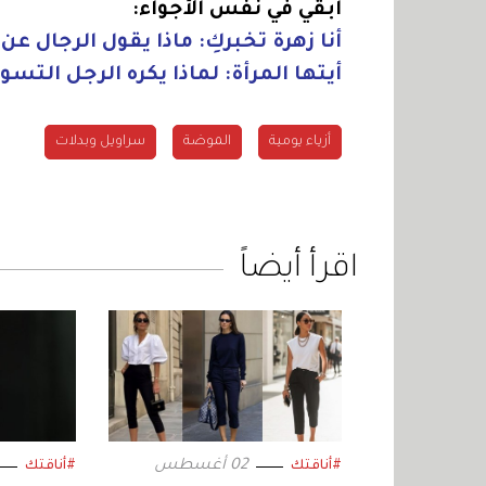
ابقي في نفس الأجواء:
أنا زهرة تخبركِ: ماذا يقول الرجال ع
أيتها المرأة: لماذا يكره الرجل الت
أزياء يومية
الموضة
سراويل وبدلات
اقرأ أيضاً
02 أغسطس
#أناقتك
#أناقتك