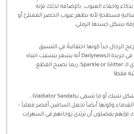
ذكاء واخفاء العيوب. بالإضافة لذلك فإنه
مثاليةٍ مسطحةٍ لأنه يظهر عيوب الخصر الممتلئ أو
روفة بشكل جسدها الرملي.
زعج الرجال جداً كونها احتفاليةً في التنسيق
واللمعان. أحد الرجال قال لقسم الموضة في جريدة الـDailynews أنه يشعر بتشتيت انتباه
وإزعاج للعين عندما يتعامل مع سيدةٍ ترتدي الـ Sparkle or Glitter، ربما تصبح القطع
ئية فقط!
التي تأتي على شكل شبك أو ما تسمى بـGladiator Sandals ،
 القدماء وكونها أيضاً تجعل الساقين أقصر فعلياً –
فإنهم يفضلون أن ترتدي زوجاتهم في السهرات