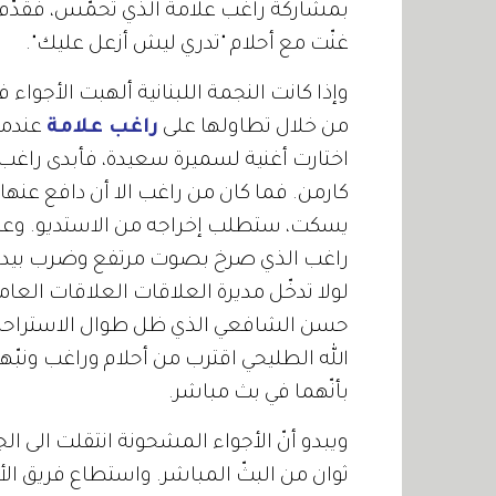
بمشاركة راغب علامة الذي تحمّس، فقدّم مع
غنّت مع أحلام "تدري ليش أزعل عليك".
وإذا كانت النجمة اللبنانية ألهبت الأجواء في
من خلال تطاولها على
راغب علامة
عندما
اختارت أغنية لسميرة سعيدة، فأبدى راغب إعج
كارمن. فما كان من راغب الا أن دافع عنها، 
يسكت، ستطلب إخراجه من الاستديو. وعند ف
راغب الذي صرخ بصوت مرتفع وضرب بيده على
لولا تدخّل مديرة العلاقات العلاقات العا
حسن الشافعي الذي ظل طوال الاستراحة ي
الله الطليحي اقترب من أحلام وراغب ونبّهه
بأنّهما في بث مباشر.
ويبدو أنّ الأجواء المشحونة انتقلت الى 
ثوان من البثّ المباشر. واستطاع فريق الأ