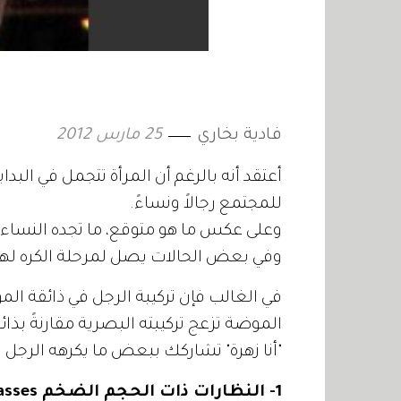
فادية بخاري
25 مارس 2012
أعتقد أنه بالرغم أن المرأة تتجمل في البداية
للمجتمع رجالاً ونساءً.
وعلى عكس ما هو متوقع، ما تجده النساء ج
وفي بعض الحالات يصل لمرحلة الكره له
في الغالب فإن تركيبة الرجل في ذائقة ال
الموضة تزعج تركيبته البصرية مقارنةً بذائق
"أنا زهرة" تشاركك ببعض ما يكرهه الرجل ف
1- النظارات ذات الحجم الضخم Oversize Sunglasses