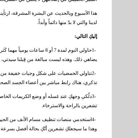
هذا الأسبوع وبالحديث عن البشرة المشرقة، ارتأينا
لدينا والتي لا بدّ منها دائماً وأبداً
.
إليكِ التالي
:
1-
حاولي النوم لمدة 7 أو 8 ساعات 
يضاهي ذلك. وهذه ليست مبالغة من قِبلنا سيدتي، بل
2-
تناولي الحمضيات على شكل وجبات خفيفة من الحي
تذكري، هناك رابط مباشر بين أعضاء الجسد الصحي
3-
دلّكي وجهكِ عند غسله أو وضع الكريمات الخاصة به
تشعرين بالراحة والاسترخاء
.
4-
استخدمي منصات تنظيف مسام الأنف من الحين إل
وهذا ما سيجعلكِ تشعرين أنّكِ بحالة أفضل بسرعة 