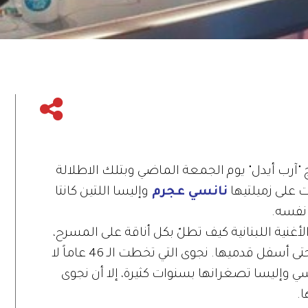
"آرب أيدل" يوم الجمعة الماضي وبتلك الاطلالة
 على زميلتيها
نانسي عجرم
وإليسا اللتين كانتا
 نفسه.
ية اللبنانية كيف تطلّ بكل أناقة على المسرح،
وتكون صورتها متناسقة من أعلى رأسها حتى أسفل قدميها. نجوى التي تخطت الـ 46 عاماً لا
سي وإليسا تصغرانها بسنوات كثيرة، إلا أن نجوى
.