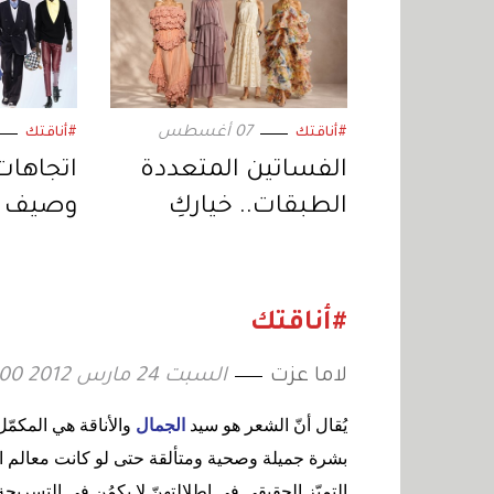
07 أغسطس
#أناقتك
#أناقتك
الفساتين المتعددة
اتجاهات
الطبقات.. خياركِ
العصري في إطلالات
ضجيج
الصيف
#أناقتك
لاما عزت
السبت 24 مارس 2012 04:00
يُقال أنّ الشعر هو سيد
الجمال
والأناقة هي المكمّ
بشرة جميلة وصحية ومتألقة حتى لو كانت معالم ا
التميّز الحقيقي في إطلالتهنّ لا يكمُن في التسريح