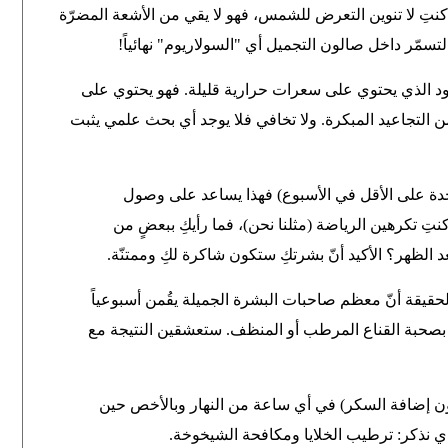
نتِ لا تنوين التعرض للشمس، فهو لا يقي من الأشعة المضرّة
تسمّر داخل صالون التجميل أي "السولاريوم" نهائياً
!
أسود الذي يحتوي على سعرات حرارية قليلة. فهو يحتوي على
ن التجاعيد المبكرة. ولا تخافي فلا يوجد أي بحث علمي يثبت
دة على الأقل في الأسبوع) فهذا يساعد على وصول
كنتِ تكرهين الرياضة (مثلنا نحن)، فما رأيكِ ببعضٍ من
الظهر؟ الأكيد أنّ بشرتكِ ستكون شاكرة لكِ وممتنّة
.
قيقة أنّ معظم صاحبات البشرة الجميلة يقُمن أسبوعياً
هنّ ومن ثم الاسترخاء لمدة 20 دقيقة بصحبة القناع المرطب أو المنظف. ستعشقين النتيجة مع
ن إضافة السكر) في أي ساعة من النهار وبالأخص حين
شاي نذكر: ترطيب الخلايا ومكافحة الشيخوخة
.