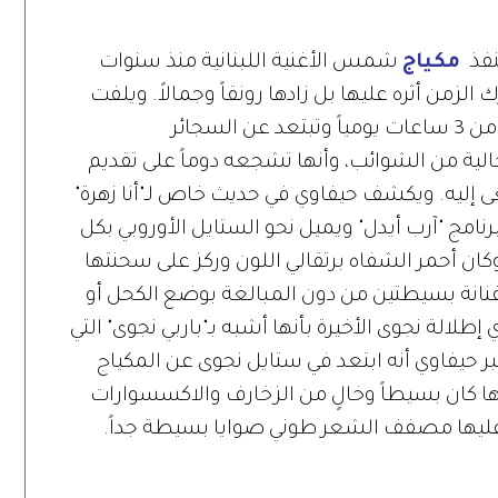
نفذ
مكياج
شمس الأغنية اللبنانية منذ سنوات
 الزمن أثره عليها بل زادها رونقاً وجمالاً. ويلفت
حيفاوي أن نجوى التي تمارس الرياضة أكثر من 3 ساعات يومياً وتبتعد عن السجائر
لية من الشوائب، وأنها تشجعه دوماً على تقديم
ى إليه. ويكشف حيفاوي في حديث خاص لـ"أنا زهرة"
رنامج "آرب أيدل" ويميل نحو الستايل الأوروبي بكل
وكان أحمر الشفاه برتقالي اللون وركز على سحنتها
فنانة بسيطتين من دون المبالغة بوضع الكحل أو
لالة نجوى الأخيرة بأنها أشبه بـ"باربي نجوى" التي
ويعتبر حيفاوي أنه ابتعد في ستايل نجوى عن المكياج
نها كان بسيطاً وخالٍ من الزخارف والاكسسوارات
ليها مصفف الشعر طوني صوايا بسيطة جداً.