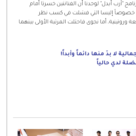
نامج "آرب أيدل" لوجدنا أن الفنانتين خسرتا أمام
داً خصوصاً إليسا التي فشلت في كسب نظر
ة وروتينية، أما نجوى فاحتلت المرتبة الأولى بينهما