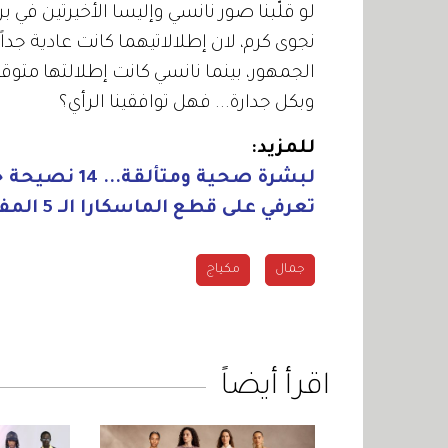
لو قلّبنا صور نانسي وإليسا الأخيرتين في بر
نجوى كرم، لان إطلالاتيهما كانت عادية ج
الجمهور، بينما نانسي كانت إطلالتها متوقع
وبكل جدارة... فهل توافقينا الرأي؟
للمزيد:
لبشرة صحية ومتألقة... 14 نصيحة جمالية لا بدّ منها دائماً وأبداً!
تعرفي على قطع الماسكارا الـ 5 المفضلة لدي حالياً
جمال
مكياج
اقرأ أيضاً