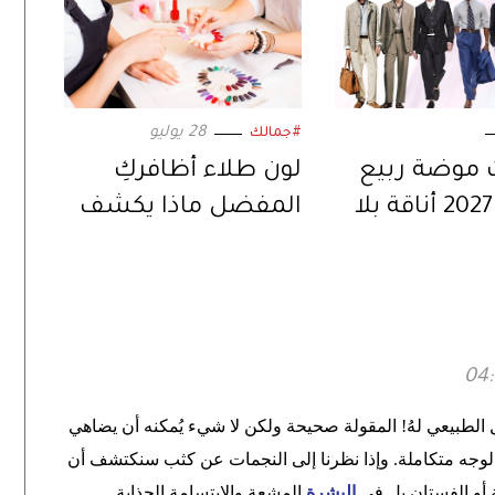
28 يوليو
#جمالك
 موضة ربيع
لون طلاء أظافركِ
وصيف 2027 أناقة بلا
المفضل ماذا يكشف
عن شخصيتكِ؟
ل الطبيعي لهُ! المقولة صحيحة ولكن لا شيء يُمكنه أن يضاهي
لوجه متكاملة. وإذا نظرنا إلى النجمات عن كثب سنكتشف أن
ة أو الفستان بل في
البشرة
المشعة والابتسامة الجذابة
.