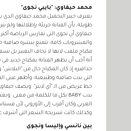
محمد حيفاوي: "بايبي نجوى"
يعترف خبير التجميل محمد حيفاوي الذي ي
طويلة، بأن الفنانة جريئة بإطلالتها ولم يترك
والمشروبات كافة، تتمتع ببشرة صافية خا
مكياج ملفت لانها لا تخاف التغيير بل تسع
أنه أحب أن يظهر الفنانة بمكياج جديد في ب
حذافيره إذ كان المكياج خال من "البلاش" 
التي بدت صافية وطبيعية، وأظهر عيني ال
خط عريض من الـ "آي لاينر". ويصف حيفاوي إط
بدت BABY بكل ما للكلمة من معنى. 
العربي وكان أقرب إلى الأوروبي لأن فستا
وكذلك كانت تسريحة الشعر التي أشرف ع
بين نانسي وإليسا ونجوى