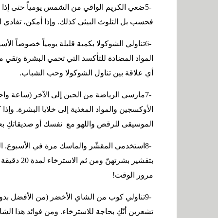
5-
ضعي الكريم الواقي من الشمس يومياً حتى إذا ك
فحسب بل التلوث البيئي كذلك. وإذا أمكن، تفادي ال
6-
تناولي الشوكولا بكمية قليلة يومياً خصوصاً ال
المواد المضادة للتأكسد التي تحمي البشرة وتقي م
أي علاقة بين تناول الشوكولا وحب الشباب
.
7-
مارسي الرياضة من الحين إلى الآخر (ساعة واح
الأوكسجين والمواد المغذية إلى خلايا البشرة. وإذا 
الموسيقى للرقص واللهو مع نفسك أو صديقاتكِ بعد 
8-
استخدمي المقشّر والماسك مرة في الأسبوع. الح
بتقشير بشرت
مرور الوقت
!
9-
تناولي كوب من الشاي الأخضر (من الأفضل بدو
تشعرين أنّكِ بحاجة للاسترخاء. ومن فوائد هذا ال