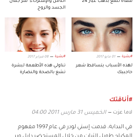
شفاه تلمع بذهب عيار 24
التأمل والإسترخاء: سر جمال
الجسد والروح
#بشرة
#بشرة
01 مايو 2017
08 فبراير 2017
لهذه الأسباب يتساقط شعر
تناولي هذه الأطعمة لبشرة
حاجبيك
تشع بالصحة والنضارة
#أناقتك
لاما عزت
الخميس 31 مارس 2011 04:00
في البداية، قدمت إستي لودر في عام 1997 مفهوم
المكياج طويل الثبات من خلال المستحضر دابل وير