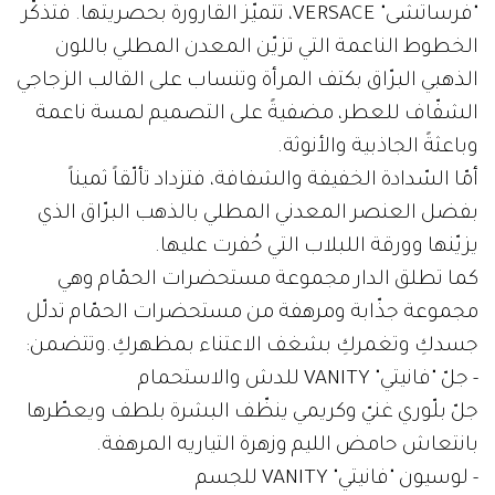
"فرساتشى" VERSACE، تتميّز القارورة بحصريتها. فتذكّر
الخطوط الناعمة التي تزيّن المعدن المطلي باللون
الذهبي البرّاق بكتف المرأة وتنساب على القالب الزجاجي
الشفّاف للعطر، مضفيةً على التصميم لمسة ناعمة
وباعثةً الجاذبية والأنوثة.
أمّا السّدادة الخفيفة والشفافة، فتزداد تألّقاً ثميناً
بفضل العنصر المعدني المطلي بالذهب البرّاق الذي
يزيّنها وورقة اللبلاب التي حُفرت عليها.
كما تطلق الدار مجموعة مستحضرات الحمّام وهي
مجموعة جذّابة ومرهفة من مستحضرات الحمّام تدلّل
جسدكِ وتغمركِ بشغف الاعتناء بمظهركِ.وتتضمن:
- جلّ "فانيتي" VANITY للدش والاستحمام
جلّ بلّوري غنيّ وكريمي ينظّف البشرة بلطف ويعطّرها
بانتعاش حامض الليم وزهرة التياريه المرهفة.
- لوسيون "فانيتي" VANITY للجسم