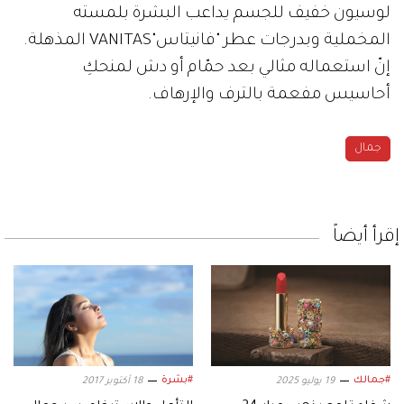
لوسيون خفيف للجسم يداعب البشرة بلمسته
المخملية وبدرجات عطر "فانيتاس"VANITAS المذهلة.
إنّ استعماله مثالي بعد حمّام أو دش لمنحكِ
أحاسيس مفعمة بالترف والإرهاف.
جمال
إقرأ أيضاً
#جمالك
#بشرة
19 يوليو 2025
18 أكتوبر 2017