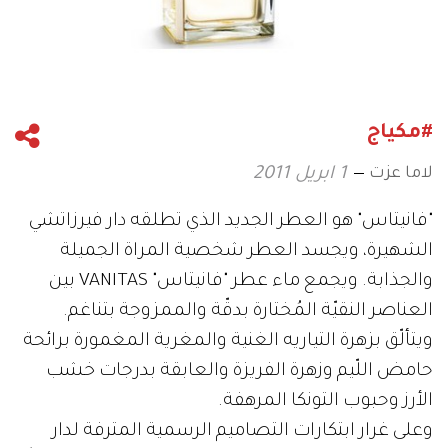
#مكياج
لاما عزت
1 ابريل 2011
"فانيتاس" هو العطر الجديد الذي تطلقه دار فيرزاتشي
الشهيرة، ويجسد العطر شخصية المراة الجميلة
والجذابة. ويجمع ماء عطر "فانيتاس" VANITAS بين
العناصر النقيّة المُختارة بدقّة والممزوجة بتناغم.
ويتألّق بزهرة التياريه الغنية والمغرية المغمورة برائحة
حامض اللّيم وزهرة الفريزة والعابقة بدرجات خشب
الأرز وحبوب التونكا المرهفة.
وعلى غرار ابتكارات التصاميم الرسمية المترفة لدار