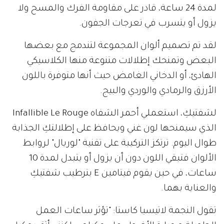
لمدة 24 ساعة، قادر على مقاومة الفرك والمسح ولا
يزول أو يتسرب في تعرجات الجفون.
لقد تم تصميم ألوان المجموعة لتندمج مع بعضها
البعض وتمنحك إطلالات متنوعة منها الكلاسيكي
الهادئ، أو الدخاني الغامض حيث أنها متوفرة باللون
الأرزق والرمادي والوردي والبيج.
لشفتيكِ، استعملي أحمر الشفاه Infallible Le Rouge
الذي سيمنحها لون غني ويحافظ على إطلالتكِ الجذابة
طوال اليوم. ترتكز التركيبة على تقنية "لوريال" لروابط
الألوان فتبقي اللون دون أن يزول أو يتبدل لمدة 10
ساعات، في حين يقوم فيتامين E بترطيب شفتيكِ
والعناية بهما.
تقول النجمة لاتيسيا كاستا: "تؤثر ساعات العمل