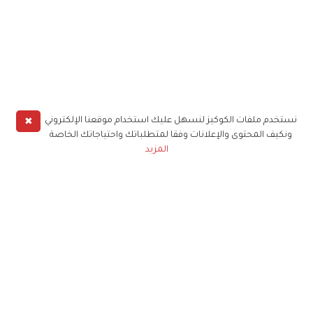
✖
نستخدم ملفات الكوكيز لنسهل عليك استخدام موقعنا الإلكتروني
ونكيف المحتوى والإعلانات وفقا لمتطلباتك واحتياجاتك الخاصة
المزيد
حملوا تطبيق
زهرة الخليج