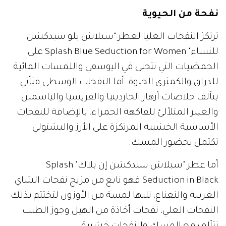
نفحة من الحيوية
ترتكز النفحات العليا لعطر "سبلاش بلو سيدكشن
للنساء" Splash Blue Seduction for Women على
الحمضيات التي تتجلى في اليوسفي واللمسات المائية
للدراق والكمثرى الحلوة. أما النفحات الوسطى فتأتي
بتآلف خلاصات أزهار الجاردينيا والفريسيا والياسمين
والعبير المتلألئ للفاكهة الحمراء، بالإضافة للنفحات
الأساسية الخشبية المرتكزة على الأرز والبشتولي
تكتمل بحضور المسك.
أما عطر "سبلاش سيدكشن إن بلاك" Splash
Seduction in Black فهو نابع من مزيج نفحات الشاي
الغريبة والنعناع، تليها لمسة من الأوزون لتختتم بذلك
النفحات العلي، نفحات أخاذة من الهيل وجوز الطيب