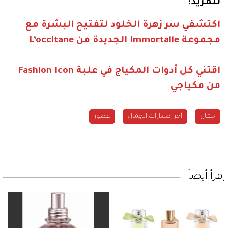
للمزيد:
اكتشفي سر زهرة الخلود لتفتيح البشرة مع
مجموعة Immortalle الجديدة من L’occitane
اقتني كل أدوات المكياج في علبة Fashion Icon
من مكياجي
جمال
آخر إصدارات الجمال
عطور
إقرأ أيضاً