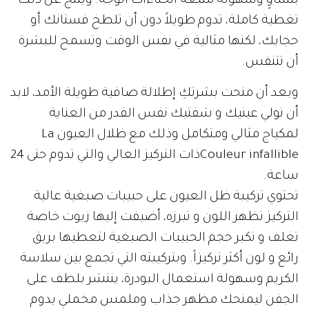
بتساوٍ وسهولة متبعة انحناءات الوجه. وينتج عن ذلك
تغطية كاملة، تدوم طويلاً دون أن تلطخ فستانك أو
حجابك، لكنها مثالية في نفس الوقت وتسمح للبشرة
أن تتنفس.
وبعد أن منحت بشرتكِ إطلالة صافية طويلة الأمد، لابد
أن تولي عينيك و شفتيك نفس القدر من العناية
لمكياج مثالي ومتكامل وذلك مع ظلال العيون La
Couleur infallibleذات التركيز العالي والتي تدوم حتى 24
ساعة.
تحتوي تركيبة ظل العيون على حبيبات صبغية عالية
التركيز تظهر اللون و تبرزه، أضيفت إليها زيوت خاصة
تغلف و تكبر حجم الحبيبات الصبغية لتعطيها بريق
رائع و لون أكثر تركيزاً. وبتركيبته التي تجمع بين سلاسة
الكريم وسهولة استعمال البودرة، ينتشر بلطف على
الجفن ليمنحك مظهر جذاب وملمس مخملي يدوم