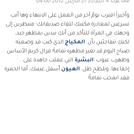
لاما عزت
الثلاثاء 27 مارس 2012 04:00
وأخيراً اقترب يومٌ آخر من العمل على الانتهاء وها أنتِ
تسرعين لمغادرة مكتبكِ للقاء صديقاتك؛ فتنظرين إلى
وجهك في المرآة للتأكد من أنكِ تبدين بمظهر جيد،
لكنكِ تتفاجئين بأن
المكياج
الذي كنتِ قد وضعتِه
صباح اليوم قد تغير مظهره تماماَ! فزال كريم الأساس
وظهرت عيوب
البشرة
التي عملت جاهدة على
إخفاءها، وتلطخ ظل
العيون
أسفل عينيك، أما الحمرة
فقد انمحت تماماً!