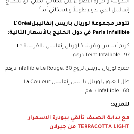
الطويلة و حرارة الأضواء على مكياجي. لكنني أثق بمكياج
إنفاليبل الذي يدوم طويلاً ولايخذلني أبداً".
تتوفر مجموعة لوريال باريس إنفاليبلL’Oréal
Paris Infallible في دول الخليج بالأسعار التالية:
كريم أساس و فرشاة لوريال إنفاليبل بالفرشاة Le
Teint Infallible : 97 درهم
حمرة لوريال باريس لروج Infallible Le Rouge: 80 درهم
ظل العيون لوريال باريس إنفاليبل La Couleur
infallible : 68 درهم
للمزيد:
مع بداية الصيف تألقي ببودرة الاسمرار
TERRACOTTA LIGHT من جيرلان