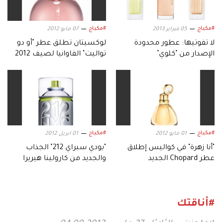
#مكياج
#مكياج
05 فبراير 2013
07 مايو 2012
لا تفوتيها: عطور محدودة
لوكسيتان تطلق عطر "أو دو
الإصدار من "كلوي"
تواليت" الفاوانيا لصيف 2012
#مكياج
#مكياج
01 مايو 2012
01 ابريل 2012
"أنا زهرة" في كواليس إطلاق
"بودي سبراي 212" الجذاب
عطر Chopard الجديد
والجديد من كارولينا هيريرا
#أناقتك