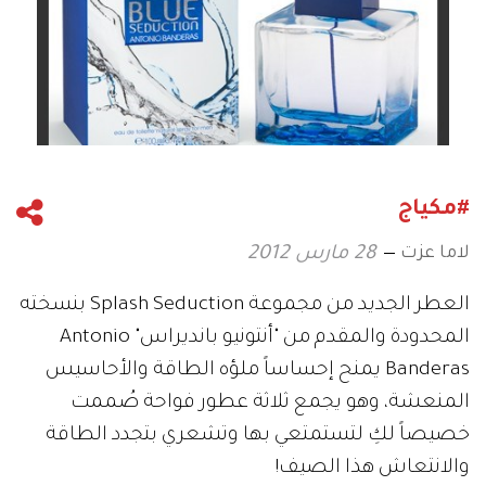
#مكياج
لاما عزت
28 مارس 2012
العطر الجديد من مجموعة Splash Seduction بنسخته
المحدودة والمقدم من "أنتونيو بانديراس" Antonio
Banderas يمنح إحساساً ملؤه الطاقة والأحاسيس
المنعشة، وهو يجمع ثلاثة عطور فواحة صُممت
خصيصاً لكِ لتستمتعي بها وتشعري بتجدد الطاقة
والانتعاش هذا الصيف!