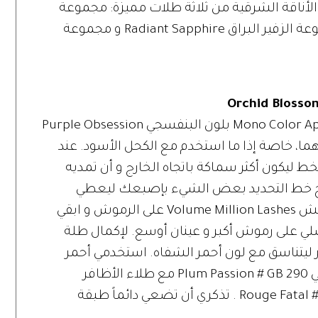
لأناقة الشرقية من ثلاثة طلات مميزة: مجموعة
الأوركيد المتفتحة Orchid Blossom ، مجموعة الزفير البراق Radiant Sapphire و مجموعة
ظل العيون البنفسجي مونو كلر أبيل Mono Color Appeal بلون البنفسجي Purple Obsession
ساعهما، خاصة إذا ما استخدم مع الكحل الأسود. عند
 ليكون أكثر سماكة باتجاه الخارج و أن تمديه
دمج خط التحديد بعض الشيء بإصبعك ليعطي
مظهراُّ طبيعي. ضعي مسكارا المليون رمش Volume Million Lashes على الرموش و ابقي
 على رموش أكبر و عينان أوسع. لإكمال طلة
فر ليتناسق مع لون أحمر الشفاه. استخدمي أحمر
الشفاه كلر ريش Color Riche بلون العنابي Plum Passion # GB 290 مع طلاء الأظافر
Titanium Resist & Shine بلون الأحمر Rouge Fatal #551 . تذكري أن تضعي دائماً طبقة