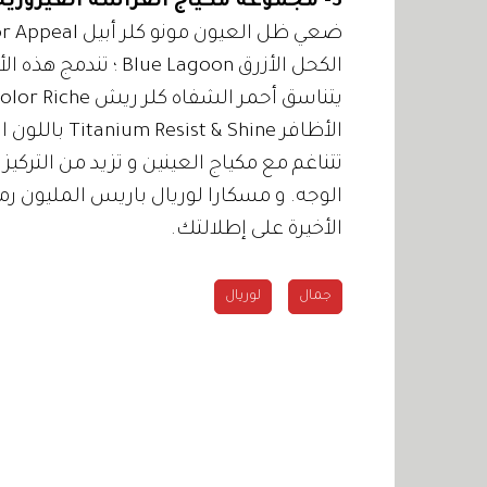
3- مجموعة مكياج الفراشة الفيروزية Turquoise Butterfly
الكحل الأزرق  Lagoon
تتناغم مع مكياج العينين و تزيد من التركي
الأخيرة على إطلالتك.
جمال
لوريال