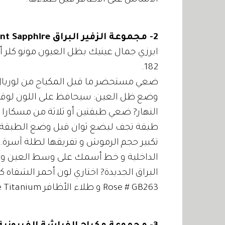
الأساس على الأظافر قبل طلاءها.
2- مجموعة الزفير البراق Radiant Sapphire
182.
ضعي مستحضر ما قبل المكياج من لوريال
وضع ظل العين: سيحافظ على اللون لوقت
طبقة تجف لبضع ثوان قبل وضع الطبقة ا
تكبير حجم الرموش و تفريقها لطلة آسرة.
الداخلية و خط أسمك على وسط العين و نه
Rose # GB263 و طلاء الأظافر Resist and Shine Titanium بلون البيج Beige # 301.