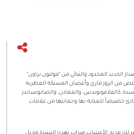
لتون بروان" Molton Brown. الإصدار الجديد المحدود والثنائي من "مولتون براون"
ن. والمستخلص من الروز ماري وأغصان المستكة العطرية.
سدة، كالفلافونويدس، والمعادن، والصابونسايدز
هادئ خصيصاً للعناية بها وحمايتها من علامات
لك مزيج الأعشاب ميزات تهدئ البشرة وتزيل