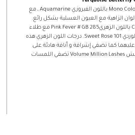
ضعي ظل العيون مونو كلر أبيل Mono Color Appeal باللون الفيروزي Aquamarine ، مع
Blue ؛ تندمج هذه الألوان الزاهية مع العيون العسلية بشكل رائع.
يتناسق أحمر الشفاه كلر ريش Color Riche باللون الزهريPink Fever # GB 285 مع طلاء
الأظافر Titanium Resist & Shine باللون الوردي Sweet Rose 101. درجات اللون الزهري هذه
ز عليهما كما تضفي إشراقة و أناقة هادئة على
الوجه. و مسكارا لوريال باريس المليون رمش Volume Million Lashes تضفي اللمسات