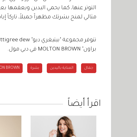
التوتر عنها، كما يحمي اليدين ويعقمها ب
مثالي لمنح بشرتك مظهراً جميلاً، تاركاً إ
براون" MOLTON BROWN في دبي مول.
جمال
العناية باليدين
بشرة
ON BROWN
اقرأ أيضاً