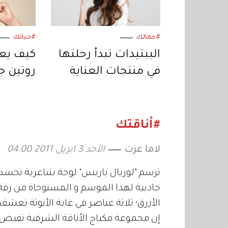
#جمالك
#حياتك
الببتيدات تبدأ رحلتها
في منتجات العناية
روتين ج
بالشعر
#أناقتك
لاما عزت
الأحد 3 ابريل 2011 04:00
ترسم "لوريال باريس" لوحة شاعرية تجسد ج
جاذبية لهذا الموسم و المستوحاة من رقة ال
الأزرق؛ ثلاثة عناصر في غاية الأنوثة تعشقه
إن مجموعة مكياج الأناقة الشرقية تفيض بك