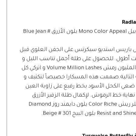
ابرزي جمال عينيك بظل العيون مونو كلر أبيل Mono Color Appeal بلون الأزرق Blue Jean #
 باريس استديو سيكرتس على الجفن العلوي قبل
 أطول. للحصول على طلة أجمل تناسب الليل و
النهار? ضعي طبقتين أو ثلاثة من مسكارا المليون رمش Volume Million Lashes و اتركي كل
لتالية.صممت هذه المسكارا خصيصاً لتكثيف و
 ضعي الكحل الأسود بخط رفيع على زاوية العين
اية خط الرموش. لإكمال طلة الزفير الأزرق
البراق الجديدة? اختاري لون أحمر الشفاه كلر ريش Color Riche بلون دايمند روز Diamond