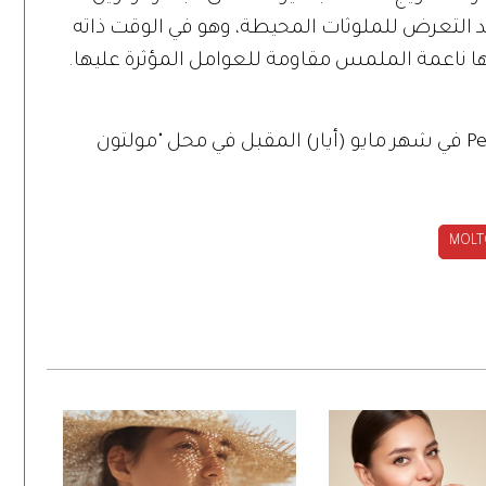
عد التعرض للملوثات المحيطة، وهو في الوقت ذاته
ياها ناعمة الملمس مقاومة للعوامل المؤثرة عليها.
تتوفر مجموعة "بيتيغري ديو" Pettigree dew في شهر مايو (أيار) المقبل في محل "مولتون
MOLT