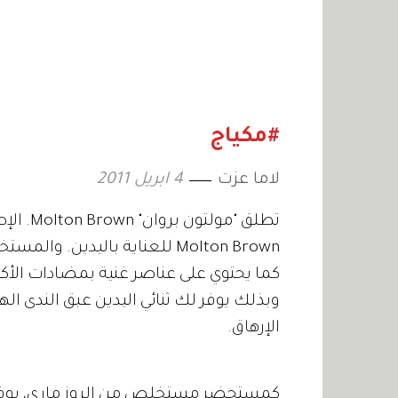
#مكياج
لاما عزت
4 ابريل 2011
تطلق "مو
Molton Brown للعناية باليدي
كما يحتوي على عناصر غنية بمضادات الأك
وبذلك يوفر لك ثنائي اليدين عبق الندى ال
الإرهاق.
كمستحضر مستخلص من الروز ماري، يوفر 