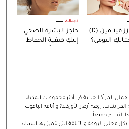
#جمالك
كيف يعزز فيتامين (D)
حاجز البشرة الصحي..
مالكِ اليومي؟
إليكِ كيفية الحفاظ
عليه صيفاً!
مال المرأة العربية في أكثر مجموعات المكياج
فراشات، روعة أزهار الأوركيد? و أناقة الياقوت
ا النساء جميعاً.
ل معاني الروعة و الأناقة التي تتميز بها النساء